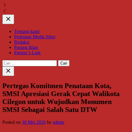
Close
Tentang kami
Pedoman Media Siber
Redaksi
Pasang Iklan
Partner’s Link
Cari
untuk:
Close
search
Pertegas Komitmen Penataan Kota,
SMSI Apresiasi Gerak Cepat Walikota
Cilegon untuk Wujudkan Monumen
SMSI Sebagai Salah Satu DTW
Posted on
30 Mei 2026
by
admin