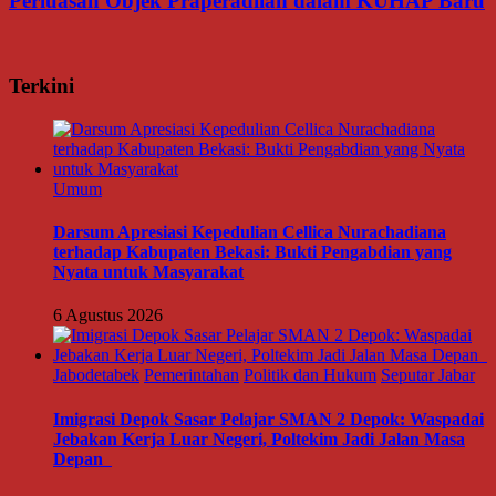
Perluasan Objek Praperadilan dalam KUHAP Baru
Terkini
Umum
Darsum Apresiasi Kepedulian Cellica Nurachadiana
terhadap Kabupaten Bekasi: Bukti Pengabdian yang
Nyata untuk Masyarakat
6 Agustus 2026
Jabodetabek
Pemerintahan
Politik dan Hukum
Seputar Jabar
Imigrasi Depok Sasar Pelajar SMAN 2 Depok: Waspadai
Jebakan Kerja Luar Negeri, Poltekim Jadi Jalan Masa
Depan