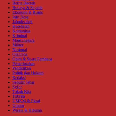
Berita Daerah
Budaya & Sejarah
Ekonomi & Bisnis
Info Desa
Jabodetabek
Kesehatan
Komunitas
Kriminal
Mancanegara
Militer
Nasional
Olahraga
Opini & Suara Pembaca
Pemerintahan
Pendidikan
Politik dan Hukum
Redaksi
Seputar Jabar
Syi'ar
Tokoh Kita
Tribrata
UMKM & Ekraf
Umum
Wisata & Hiburan