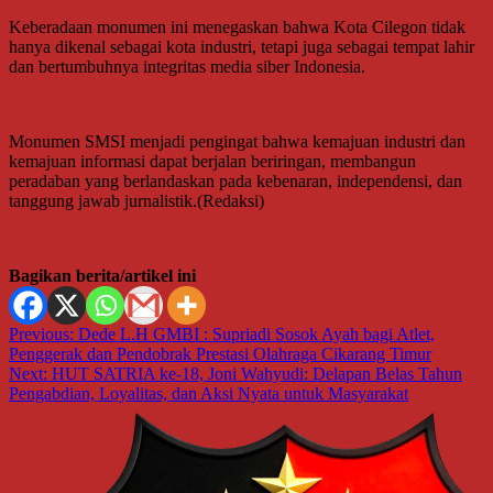
Keberadaan monumen ini menegaskan bahwa Kota Cilegon tidak
hanya dikenal sebagai kota industri, tetapi juga sebagai tempat lahir
dan bertumbuhnya integritas media siber Indonesia.
Monumen SMSI menjadi pengingat bahwa kemajuan industri dan
kemajuan informasi dapat berjalan beriringan, membangun
peradaban yang berlandaskan pada kebenaran, independensi, dan
tanggung jawab jurnalistik.(Redaksi)
Bagikan berita/artikel ini
Navigasi
Previous:
Dede L.H GMBI : Supriadi Sosok Ayah bagi Atlet,
Penggerak dan Pendobrak Prestasi Olahraga Cikarang Timur
pos
Next:
HUT SATRIA ke-18, Joni Wahyudi: Delapan Belas Tahun
Pengabdian, Loyalitas, dan Aksi Nyata untuk Masyarakat