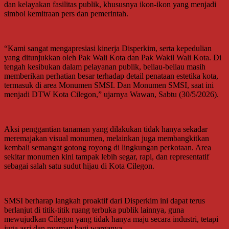
dan kelayakan fasilitas publik, khususnya ikon-ikon yang menjadi
simbol kemitraan pers dan pemerintah.
“Kami sangat mengapresiasi kinerja Disperkim, serta kepedulian
yang ditunjukkan oleh Pak Wali Kota dan Pak Wakil Wali Kota. Di
tengah kesibukan dalam pelayanan publik, beliau-beliau masih
memberikan perhatian besar terhadap detail penataan estetika kota,
termasuk di area Monumen SMSI. Dan Monumen SMSI, saat ini
menjadi DTW Kota Cilegon,” ujarnya Wawan, Sabtu (30/5/2026).
Aksi penggantian tanaman yang dilakukan tidak hanya sekadar
meremajakan visual monumen, melainkan juga membangkitkan
kembali semangat gotong royong di lingkungan perkotaan. Area
sekitar monumen kini tampak lebih segar, rapi, dan representatif
sebagai salah satu sudut hijau di Kota Cilegon.
SMSI berharap langkah proaktif dari Disperkim ini dapat terus
berlanjut di titik-titik ruang terbuka publik lainnya, guna
mewujudkan Cilegon yang tidak hanya maju secara industri, tetapi
juga asri dan nyaman bagi warganya.