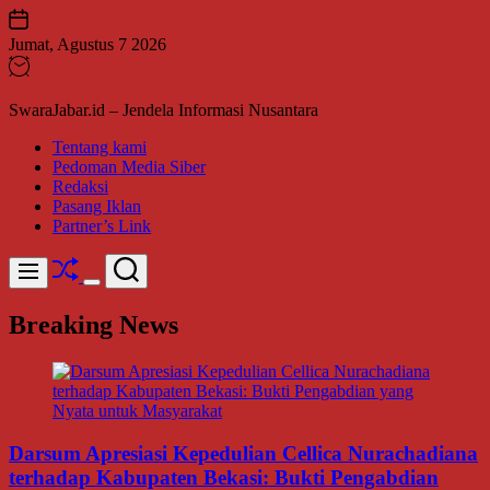
Skip
to
Jumat, Agustus 7 2026
content
SwaraJabar.id – Jendela Informasi Nusantara
Tentang kami
Pedoman Media Siber
Redaksi
Pasang Iklan
Partner’s Link
Shuffle
Search
Menu
Switch
color
Breaking News
mode
Darsum Apresiasi Kepedulian Cellica Nurachadiana
terhadap Kabupaten Bekasi: Bukti Pengabdian