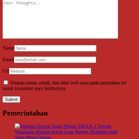
Name
Email
Url
Simpan nama, email, dan situs web saya pada peramban ini
untuk komentar saya berikutnya.
Pemerintahan