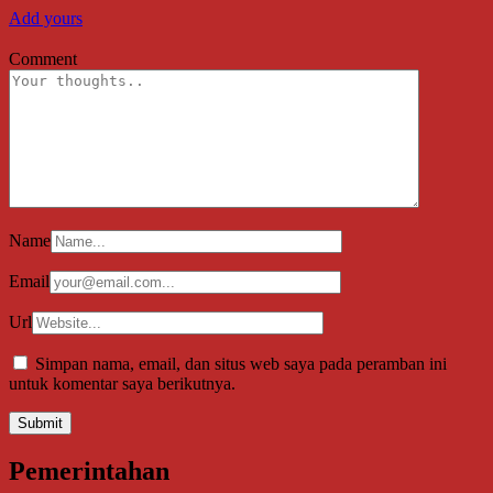
Add yours
Comment
Name
Email
Url
Simpan nama, email, dan situs web saya pada peramban ini
untuk komentar saya berikutnya.
Pemerintahan