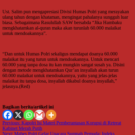
Ust. Salim pun mengapresiasi Divisi Humas Polri yang merayakan
ulang tahun dengan khataman, mengingat pahalanya sungguh luar
biasa. Sebagaimana Rasulullah SAW bersabda “Jika Hambaku
mengkhatamkan al-quran maka akan turunlah 60.000 malaikat
untuk mendoakannya”.
“Dan untuk Humas Polri sekaligus mendapat doanya 60.000
malaikat itu yang turun untuk mendoakannya. Untuk mencari
60.000 yang tanpa dosa itu kan mungkin sangat susah ya. Disini
dengan metode mengkhatamkan Qur’an insyallah akan turun
60.000 malaikat untuk mendoakannya, yaitu yang jelas-jelas
malaikat itu tanpa dosa, insyallah dikabul doanya insyallah,”
jelasnya.(Red)
Bagikan berita/artikel ini
Navigasi
Previous:
Kapolri Isi Materi Pemberantasan Korupsi di Retreat
Kabinet Merah Putih
pos
Next:
Mabes Polri Gelar Upacara Sumpah Pemuda: Indeks