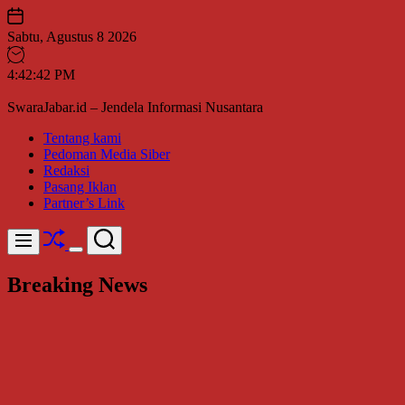
Skip
to
Sabtu, Agustus 8 2026
content
4
:
42
:
43
PM
SwaraJabar.id – Jendela Informasi Nusantara
Tentang kami
Pedoman Media Siber
Redaksi
Pasang Iklan
Partner’s Link
Shuffle
Search
Menu
Switch
color
Breaking News
mode