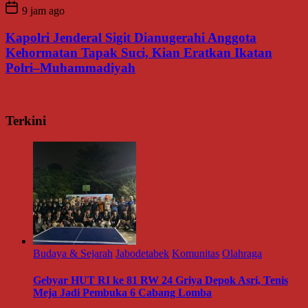
9 jam ago
Kapolri Jenderal Sigit Dianugerahi Anggota
Kehormatan Tapak Suci, Kian Eratkan Ikatan
Polri–Muhammadiyah
Terkini
Budaya & Sejarah
Jabodetabek
Komunitas
Olahraga
Gebyar HUT RI ke 81 RW 24 Griya Depok Asri, Tenis
Meja Jadi Pembuka 6 Cabang Lomba