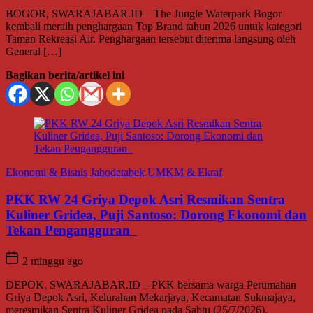
R.ID – The Jungle Waterpark Bogor
hargaan Top Brand tahun 2026 untuk kategori
Penghargaan tersebut diterima langsung oleh
el ini
bodetabek
UMKM & Ekraf
a Depok Asri Resmikan Sentra
 Puji Santoso: Dorong Ekonomi dan
guran
R.ID – PKK bersama warga Perumahan
elurahan Mekarjaya, Kecamatan Sukmajaya,
liner Gridea pada Sabtu (25/7/2026).