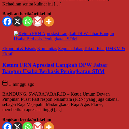
ner ini […]
el ini
omunitas
Seputar Jabar
Tokoh Kita
UMKM &
esiasi Langkah DPW Jabar
erbasis Peningkatan SDM
JABAR.ID – Ketua Umum Dewan
respon Nusantara (FRN) yang juga dikenal
it Madangkara, Raja Agus Flores,
 tinggi […]
el ini