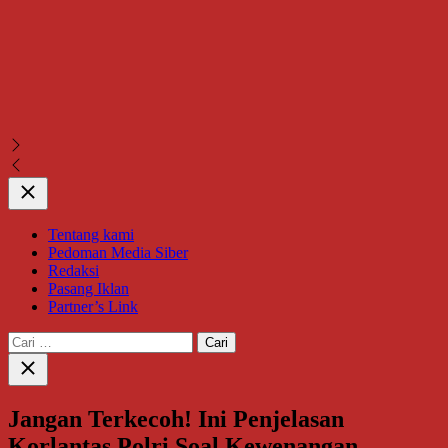
Close
Tentang kami
Pedoman Media Siber
Redaksi
Pasang Iklan
Partner’s Link
Cari
untuk:
Close
search
Jangan Terkecoh! Ini Penjelasan
Korlantas Polri Soal Kewenangan