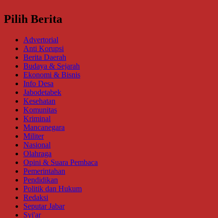
Pilih Berita
Advertorial
Anti Korupsi
Berita Daerah
Budaya & Sejarah
Ekonomi & Bisnis
Info Desa
Jabodetabek
Kesehatan
Komunitas
Kriminal
Mancanegara
Militer
Nasional
Olahraga
Opini & Suara Pembaca
Pemerintahan
Pendidikan
Politik dan Hukum
Redaksi
Seputar Jabar
Syi'ar