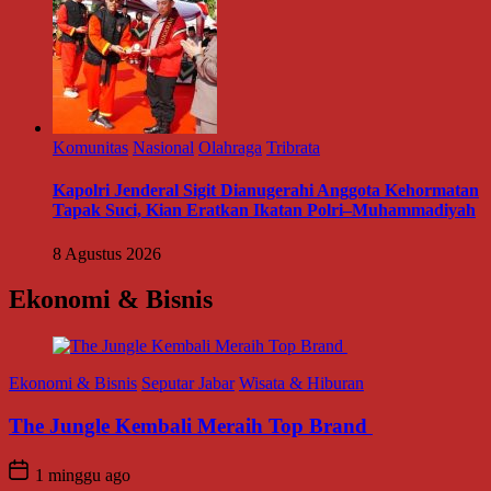
Komunitas
Nasional
Olahraga
Tribrata
Kapolri Jenderal Sigit Dianugerahi Anggota Kehormatan
Tapak Suci, Kian Eratkan Ikatan Polri–Muhammadiyah
8 Agustus 2026
Ekonomi & Bisnis
putar Jabar
Wisata & Hiburan
bali Meraih Top Brand