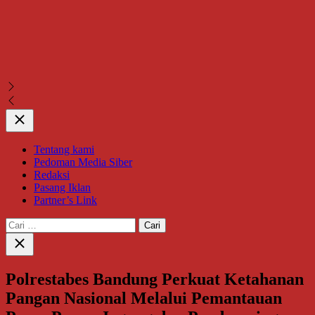
Close
Tentang kami
Pedoman Media Siber
Redaksi
Pasang Iklan
Partner’s Link
Cari
untuk:
Close
search
Polrestabes Bandung Perkuat Ketahanan
Pangan Nasional Melalui Pemantauan