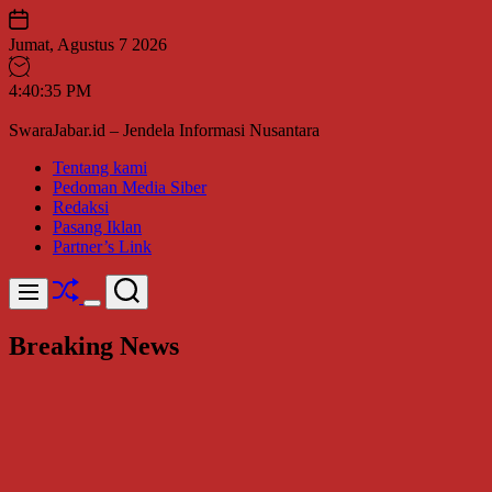
Skip
to
Jumat, Agustus 7 2026
content
4
:
40
:
36
PM
SwaraJabar.id – Jendela Informasi Nusantara
Tentang kami
Pedoman Media Siber
Redaksi
Pasang Iklan
Partner’s Link
Shuffle
Search
Menu
Switch
color
Breaking News
mode