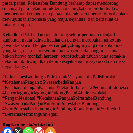
pasca panen, Polrestabes Bandung berharap dapat mendorong
semangat para petani untuk terus meningkatkan produktivitas,
memperkuat kemandirian pangan daerah, serta berkontribusi dalam
mewujudkan Indonesia yang maju, sejahtera, dan berdaulat di
bidang pangan.
Kehadiran Polri dalam mendukung sektor pertanian menjadi
gambaran nyata bahwa ketahanan pangan merupakan tanggung
jawab bersama. Dengan semangat gotong royong dan kolaborasi
yang kuat, cita-cita mewujudkan swasembada pangan nasional
bukan hanya menjadi harapan, tetapi sebuah tujuan yang semakin
dekat untuk diwujudkan demi kesejahteraan masyarakat dan masa
depan bangsa.
#PolrestabesBandung #PolriUntukMasyarakat #PolisiPresisi
#KetahananPangan #SwasembadaPangan
#KetahananPanganNasional #PetaniIndonesia #PertanianIndonesia
#PanenJagung #Jagung #DukungPetani #IndonesiaMaju
#PanganNasional #KetahananPanganPolrestabesBandung
#SwasembadaPanganBiroSdmPolrestabesBandung
#SdmPolrestabesBandung #Bandung #JawaBarat #PolriPeduli
#BersamaMembangunNegeri
Bagikan berita/artikel ini