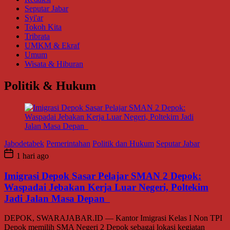
Seputar Jabar
Syi'ar
Tokoh Kita
Tribrata
UMKM & Ekraf
Umum
Wisata & Hiburan
Politik & Hukum
Jabodetabek
Pemerintahan
Politik dan Hukum
Seputar Jabar
1 hari ago
Imigrasi Depok Sasar Pelajar SMAN 2 Depok:
Waspadai Jebakan Kerja Luar Negeri, Poltekim
Jadi Jalan Masa Depan
DEPOK, SWARAJABAR.ID — Kantor Imigrasi Kelas I Non TPI
Depok memilih SMA Negeri 2 Depok sebagai lokasi kegiatan