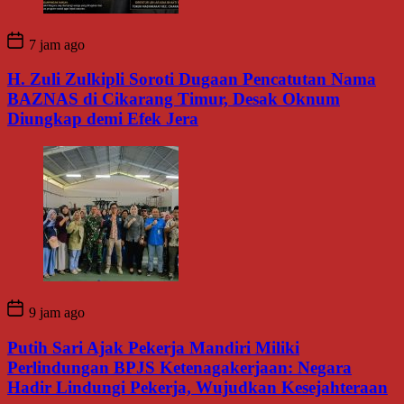
7 jam ago
H. Zuli Zulkipli Soroti Dugaan Pencatutan Nama
BAZNAS di Cikarang Timur, Desak Oknum
Diungkap demi Efek Jera
9 jam ago
Putih Sari Ajak Pekerja Mandiri Miliki
Perlindungan BPJS Ketenagakerjaan: Negara
Hadir Lindungi Pekerja, Wujudkan Kesejahteraan