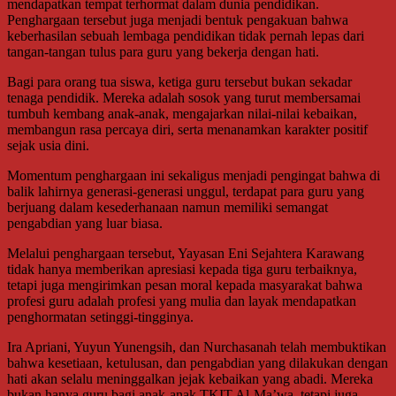
mendapatkan tempat terhormat dalam dunia pendidikan.
Penghargaan tersebut juga menjadi bentuk pengakuan bahwa
keberhasilan sebuah lembaga pendidikan tidak pernah lepas dari
tangan-tangan tulus para guru yang bekerja dengan hati.
Bagi para orang tua siswa, ketiga guru tersebut bukan sekadar
tenaga pendidik. Mereka adalah sosok yang turut membersamai
tumbuh kembang anak-anak, mengajarkan nilai-nilai kebaikan,
membangun rasa percaya diri, serta menanamkan karakter positif
sejak usia dini.
Momentum penghargaan ini sekaligus menjadi pengingat bahwa di
balik lahirnya generasi-generasi unggul, terdapat para guru yang
berjuang dalam kesederhanaan namun memiliki semangat
pengabdian yang luar biasa.
Melalui penghargaan tersebut, Yayasan Eni Sejahtera Karawang
tidak hanya memberikan apresiasi kepada tiga guru terbaiknya,
tetapi juga mengirimkan pesan moral kepada masyarakat bahwa
profesi guru adalah profesi yang mulia dan layak mendapatkan
penghormatan setinggi-tingginya.
Ira Apriani, Yuyun Yunengsih, dan Nurchasanah telah membuktikan
bahwa kesetiaan, ketulusan, dan pengabdian yang dilakukan dengan
hati akan selalu meninggalkan jejak kebaikan yang abadi. Mereka
bukan hanya guru bagi anak-anak TKIT Al-Ma’wa, tetapi juga