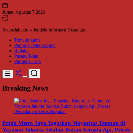
Skip
to
Jumat, Agustus 7 2026
content
SwaraJabar.id – Jendela Informasi Nusantara
Tentang kami
Pedoman Media Siber
Redaksi
Pasang Iklan
Partner’s Link
Shuffle
Search
Menu
Switch
color
Breaking News
mode
Polda Metro Jaya Tegaskan Mayoritas Temuan di
Yayasan Jakarta Selatan Bukan Senjata Api, Proses