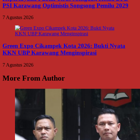
PSI Karawang Optimistis Songsong Pemilu 2029
7 Agustus 2026
Green Expo Cikampek Kota 2026: Bukti Nyata
KKN UBP Karawang Menginspirasi
7 Agustus 2026
More From Author