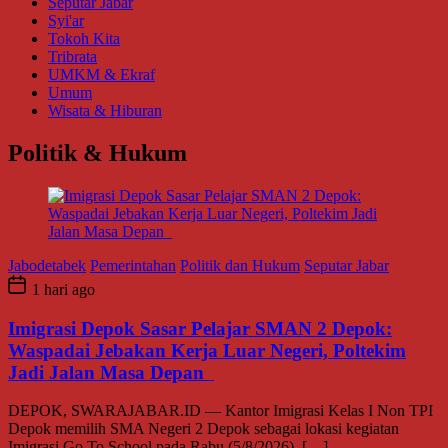
Seputar Jabar
Syi'ar
Tokoh Kita
Tribrata
UMKM & Ekraf
Umum
Wisata & Hiburan
Politik & Hukum
Jabodetabek
Pemerintahan
Politik dan Hukum
Seputar Jabar
1 hari ago
Imigrasi Depok Sasar Pelajar SMAN 2 Depok:
Waspadai Jebakan Kerja Luar Negeri, Poltekim
Jadi Jalan Masa Depan
DEPOK, SWARAJABAR.ID — Kantor Imigrasi Kelas I Non TPI
Depok memilih SMA Negeri 2 Depok sebagai lokasi kegiatan
Imigrasi Go To School pada Rabu (5/8/2026), […]