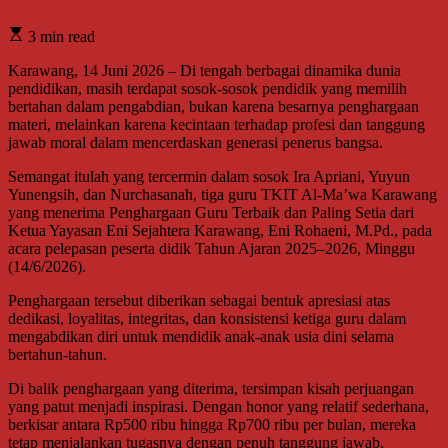
3 min read
Karawang, 14 Juni 2026 – Di tengah berbagai dinamika dunia
pendidikan, masih terdapat sosok-sosok pendidik yang memilih
bertahan dalam pengabdian, bukan karena besarnya penghargaan
materi, melainkan karena kecintaan terhadap profesi dan tanggung
jawab moral dalam mencerdaskan generasi penerus bangsa.
Semangat itulah yang tercermin dalam sosok Ira Apriani, Yuyun
Yunengsih, dan Nurchasanah, tiga guru TKIT Al-Ma’wa Karawang
yang menerima Penghargaan Guru Terbaik dan Paling Setia dari
Ketua Yayasan Eni Sejahtera Karawang, Eni Rohaeni, M.Pd., pada
acara pelepasan peserta didik Tahun Ajaran 2025–2026, Minggu
(14/6/2026).
Penghargaan tersebut diberikan sebagai bentuk apresiasi atas
dedikasi, loyalitas, integritas, dan konsistensi ketiga guru dalam
mengabdikan diri untuk mendidik anak-anak usia dini selama
bertahun-tahun.
Di balik penghargaan yang diterima, tersimpan kisah perjuangan
yang patut menjadi inspirasi. Dengan honor yang relatif sederhana,
berkisar antara Rp500 ribu hingga Rp700 ribu per bulan, mereka
tetap menjalankan tugasnya dengan penuh tanggung jawab,