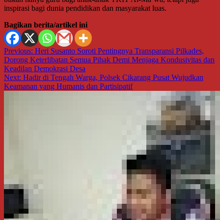
inspirasi bagi dunia pendidikan dan masyarakat luas.
Bagikan berita/artikel ini
Navigasi
Previous:
Heri Susanto Soroti Pentingnya Transparansi Pilkades,
Dorong Keterlibatan Semua Pihak Demi Menjaga Kondusivitas dan
pos
Keadilan Demokrasi Desa
Next:
Hadir di Tengah Warga, Polsek Cikarang Pusat Wujudkan
Keamanan yang Humanis dan Partisipatif