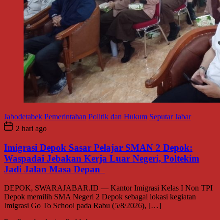
Jabodetabek
Pemerintahan
Politik dan Hukum
Seputar Jabar
2 hari ago
Imigrasi Depok Sasar Pelajar SMAN 2 Depok:
Waspadai Jebakan Kerja Luar Negeri, Poltekim
Jadi Jalan Masa Depan
DEPOK, SWARAJABAR.ID — Kantor Imigrasi Kelas I Non TPI
Depok memilih SMA Negeri 2 Depok sebagai lokasi kegiatan
Imigrasi Go To School pada Rabu (5/8/2026), […]