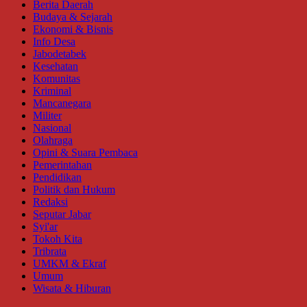
Berita Daerah
Budaya & Sejarah
Ekonomi & Bisnis
Info Desa
Jabodetabek
Kesehatan
Komunitas
Kriminal
Mancanegara
Militer
Nasional
Olahraga
Opini & Suara Pembaca
Pemerintahan
Pendidikan
Politik dan Hukum
Redaksi
Seputar Jabar
Syi'ar
Tokoh Kita
Tribrata
UMKM & Ekraf
Umum
Wisata & Hiburan