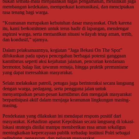
bukan semata-mata menjalankan tugas pengamanan, melainkan juga
membangun kedekatan, memperkuat komunikasi, dan menciptakan
rasa tenang bagi warga.
“Keamanan merupakan kebutuhan dasar masyarakat. Oleh karena
itu, kami berkomitmen untuk terus hadir di lapangan, mendengar
aspirasi warga, serta memastikan situasi wilayah tetap aman, tertib,
dan kondusif,” ujarnya.
Dalam pelaksanaannya, kegiatan “Jaga Bekasi On The Spot”
difokuskan pada upaya pencegahan berbagai potensi gangguan
kamtibmas seperti aksi kejahatan jalanan, pencurian kendaraan
bermotor, balap liar, tawuran remaja, hingga praktik premanisme
yang dapat meresahkan masyarakat.
Selain melakukan patroli, petugas juga berinteraksi secara langsung
dengan warga, pedagang, serta pengguna jalan untuk
menyampaikan pesan-pesan kamtibmas dan mengajak masyarakat
berpartisipasi aktif dalam menjaga keamanan lingkungan masing-
masing.
Pendekatan yang dilakukan ini mendapat respons positif dari
masyarakat. Kehadiran aparat Kepolisian secara langsung di lokasi-
lokasi strategis dinilai mampu memberikan rasa aman sekaligus
meningkatkan kepercayaan publik terhadap institusi Polri sebagai
pelindung, pengayom, dan pelayan masyarakat.