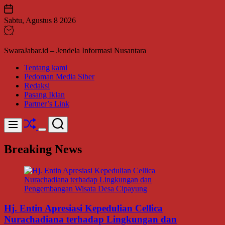
Skip
to
Sabtu, Agustus 8 2026
content
SwaraJabar.id – Jendela Informasi Nusantara
Tentang kami
Pedoman Media Siber
Redaksi
Pasang Iklan
Partner’s Link
Shuffle
Search
Menu
Switch
color
Breaking News
mode
Hj. Entin Apresiasi Kepedulian Cellica
Nurachadiana terhadap Lingkungan dan