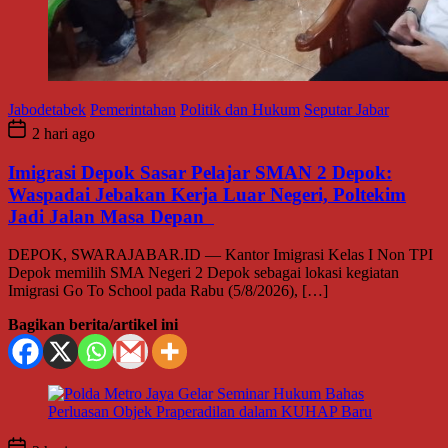
Jabodetabek
Pemerintahan
Politik dan Hukum
Seputar Jabar
2 hari ago
Imigrasi Depok Sasar Pelajar SMAN 2 Depok:
Waspadai Jebakan Kerja Luar Negeri, Poltekim
Jadi Jalan Masa Depan
DEPOK, SWARAJABAR.ID — Kantor Imigrasi Kelas I Non TPI
Depok memilih SMA Negeri 2 Depok sebagai lokasi kegiatan
Imigrasi Go To School pada Rabu (5/8/2026), […]
Bagikan berita/artikel ini