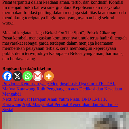
Pusat terpantau dalam keadaan aman, tertib, dan kondusif. Kondisi
ini menjadi bukti bahwa sinergi antara Kepolisian dan masyarakat
merupakan fondasi penting dalam menjaga stabilitas keamanan serta
mendukung terciptanya lingkungan yang nyaman bagi seluruh
warga.
Melalui kegiatan “Jaga Bekasi On The Spot”, Polsek Cikarang
Pusat kembali menegaskan komitmennya untuk terus hadir di tengah
masyarakat sebagai garda terdepan dalam menjaga keamanan,
memberikan pelayanan terbaik, serta membangun kepercayaan
publik demi terwujudnya Kabupaten Bekasi yang aman, harmonis,
dan berdaya saing.
Bagikan berita/artikel ini
Navigasi
Previous:
Ketulusan yang Menginspirasi: Tiga Guru TKIT Al-
Ma’wa Karawang Raih Penghargaan atas Dedikasi dan Kesetiaan
pos
Mengabdi
Next:
Merawat Harapan Anak Yatim Piatu, DPD LPLHK
Karawang Ajak Masyarakat Perkuat Kepedulian dan Solidaritas
Sosial