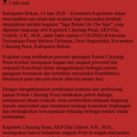
3 min read
Kabupaten Bekasi, 14 Juni 2026 – Komitmen Kepolisian dalam
menciptakan rasa aman dan nyaman bagi masyarakat kembali
ditunjukkan melalui kegiatan “Jaga Bekasi On The Spot” yang
dipimpin langsung oleh Kapolsek Cikarang Pusat, AKP Elia
Umboh, S.H., M.H., pada Sabtu malam (13/6/2026) di kawasan
Perempatan Pasar Modern Deltamas, Desa Hegarmukti, Kecamatan
Cikarang Pusat, Kabupaten Bekasi.
Kegiatan yang melibatkan personel gabungan Polsek Cikarang
Pusat tersebut merupakan bagian dari langkah preventif dan
responsif Kepolisian dalam mengantisipasi berbagai potensi
gangguan keamanan dan ketertiban masyarakat (kamtibmas),
khususnya pada jam-jam rawan aktivitas malam hari.
Dengan mengedepankan pendekatan humanis dan profesional,
jajaran Polsek Cikarang Pusat melakukan patroli dialogis,
pemantauan situasi wilayah, serta memberikan imbauan langsung
kepada masyarakat agar senantiasa menjaga keamanan lingkungan
dan meningkatkan kewaspadaan terhadap berbagai bentuk tindak
kriminalitas.
Kapolsek Cikarang Pusat, AKP Elia Umboh, S.H., M.H.,
menegaskan bahwa kehadiran anggota Polri di tengah masyarakat