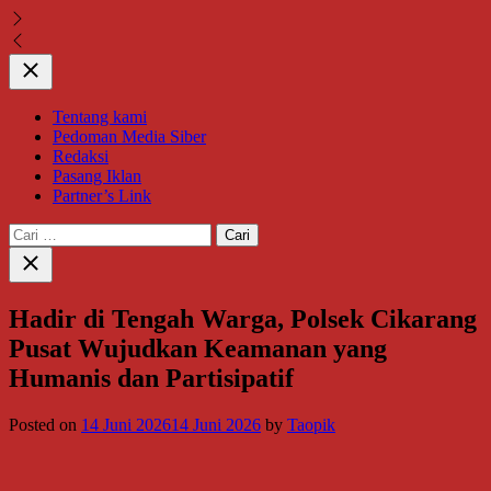
Close
Tentang kami
Pedoman Media Siber
Redaksi
Pasang Iklan
Partner’s Link
Cari
untuk:
Close
search
Hadir di Tengah Warga, Polsek Cikarang
Pusat Wujudkan Keamanan yang
Humanis dan Partisipatif
Posted on
14 Juni 2026
14 Juni 2026
by
Taopik