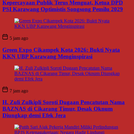
Kepercayaan Publik Terus Menguat, Ketua DPD
PSI Karawang Optimistis Songsong Pemilu 2029
5 jam ago
Green Expo Cikampek Kota 2026: Bukti Nyata
KKN UBP Karawang Menginspirasi
7 jam ago
H. Zuli Zulkipli Soroti Dugaan Pencatutan Nama
BAZNAS di Cikarang Timur, Desak Oknum
Diungkap demi Efek Jera