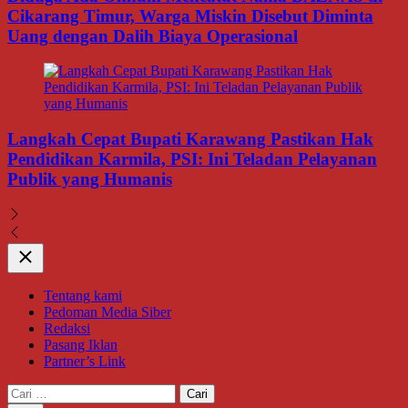
Cikarang Timur, Warga Miskin Disebut Diminta
Uang dengan Dalih Biaya Operasional
Langkah Cepat Bupati Karawang Pastikan Hak
Pendidikan Karmila, PSI: Ini Teladan Pelayanan
Publik yang Humanis
Close
Tentang kami
Pedoman Media Siber
Redaksi
Pasang Iklan
Partner’s Link
Cari
untuk: