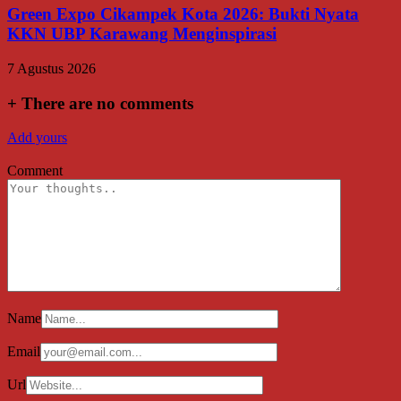
Green Expo Cikampek Kota 2026: Bukti Nyata
KKN UBP Karawang Menginspirasi
7 Agustus 2026
+
There are no comments
Add yours
Comment
Name
Email
Url