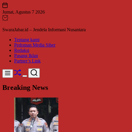
Skip
to
Jumat, Agustus 7 2026
content
SwaraJabar.id – Jendela Informasi Nusantara
Tentang kami
Pedoman Media Siber
Redaksi
Pasang Iklan
Partner’s Link
Shuffle
Search
Menu
Switch
color
Breaking News
mode