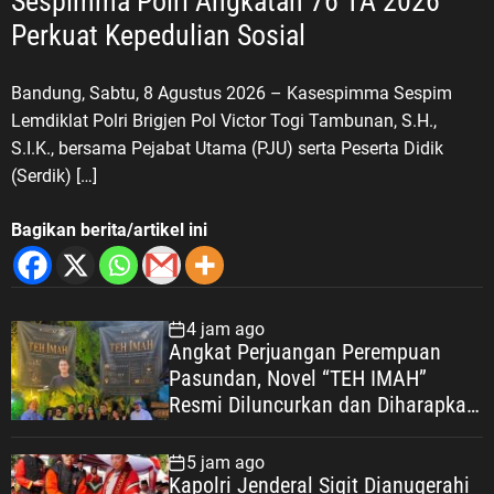
Sespimma Polri Angkatan 76 TA 2026
Perkuat Kepedulian Sosial
Bandung, Sabtu, 8 Agustus 2026 – Kasespimma Sespim
Lemdiklat Polri Brigjen Pol Victor Togi Tambunan, S.H.,
S.I.K., bersama Pejabat Utama (PJU) serta Peserta Didik
(Serdik) […]
Bagikan berita/artikel ini
4 jam ago
Angkat Perjuangan Perempuan
Pasundan, Novel “TEH IMAH”
Resmi Diluncurkan dan Diharapkan
Tembus Layar Lebar
5 jam ago
Kapolri Jenderal Sigit Dianugerahi