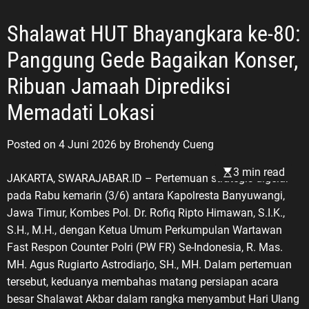
Shalawat HUT Bhayangkara ke-80:
Panggung Gede Bagaikan Konser,
Ribuan Jamaah Diprediksi
Memadati Lokasi
Posted on
4 Juni 2026
by
Brohendy Cueng
3 min read
JAKARTA, SWARAJABAR.ID – Pertemuan strategis digelar
pada Rabu kemarin (3/6) antara Kapolresta Banyuwangi,
Jawa Timur, Kombes Pol. Dr. Rofiq Ripto Himawan, S.I.K.,
S.H., M.H., dengan Ketua Umum Perkumpulan Wartawan
Fast Respon Counter Polri (PW FR) Se-Indonesia, R. Mas.
MH. Agus Rugiarto Astrodiarjo, SH., MH. Dalam pertemuan
tersebut, keduanya membahas matang persiapan acara
besar Shalawat Akbar dalam rangka menyambut Hari Ulang