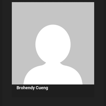
i
p
o
s
Brohendy Cueng