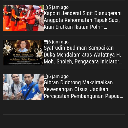
5 jam ago
Kapolri Jenderal Sigit Dianugerahi
Anggota Kehormatan Tapak Suci,
Kian Eratkan Ikatan Polri–
Muhammadiyah
6 jam ago
Syafrudin Budiman Sampaikan
Duka Mendalam atas Wafatnya H.
Moh. Sholeh, Pengacara Inisiator
“No Viral No Justice”
6 jam ago
Gibran Didorong Maksimalkan
Kewenangan Otsus, Jadikan
Percepatan Pembangunan Papua
Agenda Strategis Nasional