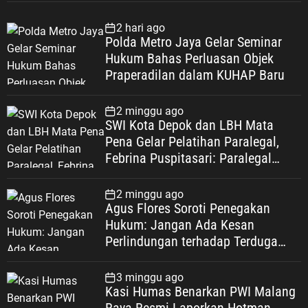
2 hari ago
Polda Metro Jaya Gelar Seminar
Hukum Bahas Perluasan Objek
Praperadilan dalam KUHAP Baru
2 minggu ago
SWI Kota Depok dan LBH Mata
Pena Gelar Pelatihan Paralegal,
Febrina Puspitasari: Paralegal
Garda Terdepan Perluas Akses
Keadilan Warga Depok
2 minggu ago
Agus Flores Soroti Penegakan
Hukum: Jangan Ada Kesan
Perlindungan terhadap Terduga
Korupsi, Kepercayaan Publik
Dipertaruhkan
3 minggu ago
Kasi Humas Benarkan PWI Malang