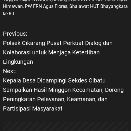
Himawan
,
PW FRN Agus Flores
,
Shalawat HUT Bhayangkara
ke 80
Previous:
N
Polsek Cikarang Pusat Perkuat Dialog dan
a
Kolaborasi untuk Menjaga Ketertiban
Lingkungan
v
Next:
i
Kepala Desa Didampingi Sekdes Cibatu
Sampaikan Hasil Minggon Kecamatan, Dorong
g
Peningkatan Pelayanan, Keamanan, dan
a
Partisipasi Masyarakat
s