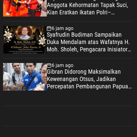
Anggota Kehormatan Tapak Suci,
Kian Eratkan Ikatan Polri–
Muhammadiyah
6 jam ago
Syafrudin Budiman Sampaikan
Duka Mendalam atas Wafatnya H.
Moh. Sholeh, Pengacara Inisiator
“No Viral No Justice”
6 jam ago
Gibran Didorong Maksimalkan
Kewenangan Otsus, Jadikan
Percepatan Pembangunan Papua
Agenda Strategis Nasional