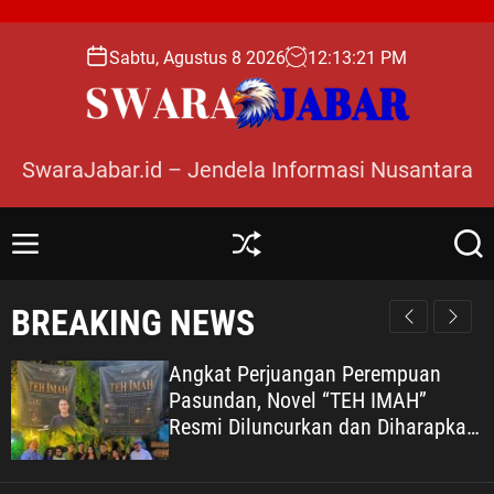
S
k
Sabtu, Agustus 8 2026
12
:
13
:
22
PM
i
p
t
o
SwaraJabar.id – Jendela Informasi Nusantara
c
o
n
M
S
S
t
e
h
e
e
n
u
a
BREAKING NEWS
n
u
ff
r
l
c
t
e
h
Angkat Perjuangan Perempuan
Pasundan, Novel “TEH IMAH”
Resmi Diluncurkan dan Diharapkan
Tembus Layar Lebar