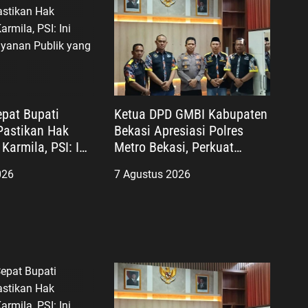
pat Bupati
Ketua DPD GMBI Kabupaten
astikan Hak
Bekasi Apresiasi Polres
Karmila, PSI: Ini
Metro Bekasi, Perkuat
layanan Publik
Sinergi Masyarakat dan
026
7 Agustus 2026
nis
Kepolisian Demi Kamtibmas
yang Kondusif