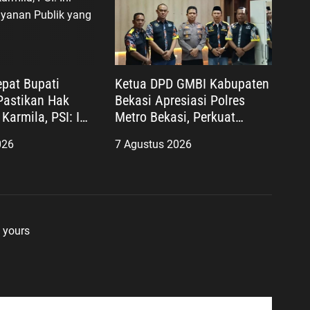
pat Bupati
Ketua DPD GMBI Kabupaten
astikan Hak
Bekasi Apresiasi Polres
Karmila, PSI: Ini
Metro Bekasi, Perkuat
layanan Publik
Sinergi Masyarakat dan
026
7 Agustus 2026
nis
Kepolisian Demi Kamtibmas
yang Kondusif
 yours