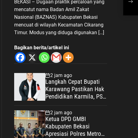
BEKASI – Dugaan praktik percaloan yang
Biaya Operasional
Mem
mencatut nama Badan Amil Zakat
Ref
Nasional (BAZNAS) Kabupaten Bekasi
mencuat di wilayah Kecamatan Cikarang
Timur. Modus yang diduga digunakan […]
Bagikan berita/artikel ini
2 jam ago
Langkah Cepat Bupati
Karawang Pastikan Hak
Pendidikan Karmila, PSI:
Ini Teladan Pelayanan
Publik yang Humanis
2 jam ago
Ketua DPD GMBI
Kabupaten Bekasi
Apresiasi Polres Metro