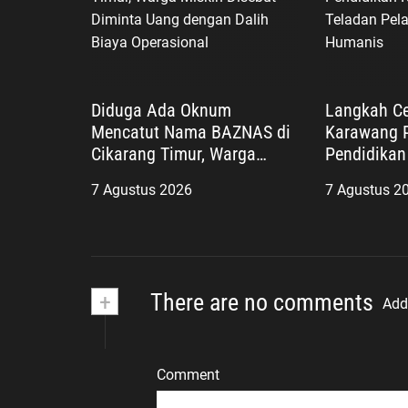
Diduga Ada Oknum
Langkah Ce
Mencatut Nama BAZNAS di
Karawang P
Cikarang Timur, Warga
Pendidikan 
Miskin Disebut Diminta
Teladan Pe
7 Agustus 2026
7 Agustus 2
Uang dengan Dalih Biaya
yang Huma
Operasional
+
There are no comments
Add
Comment