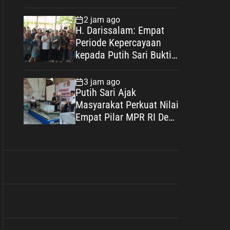
Bekasi, Perkuat Sinergi
Masyarakat dan
2 jam ago
Kepolisian Demi
H. Darissalam: Empat
Kamtibmas yang
Periode Kepercayaan
Kondusif
kepada Putih Sari Bukti
Nyata Pengabdian untuk
Masyarakat
3 jam ago
Putih Sari Ajak
Masyarakat Perkuat Nilai
Empat Pilar MPR RI Demi
Menjaga Persatuan dan
Mewujudkan Indonesia
Maju