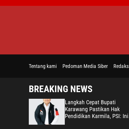
S
k
i
p
t
o
c
o
n
Tentang kami
Pedoman Media Siber
Redaks
t
e
n
BREAKING NEWS
t
Mencatut
Langkah Cepat Bupati
karang
Karawang Pastikan Hak
n Disebut
Pendidikan Karmila, PSI: Ini
n Dalih
Teladan Pelayanan Publik y