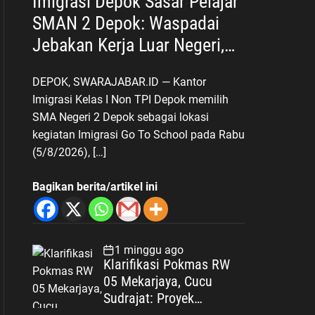
Imigrasi Depok Sasar Pelajar
SMAN 2 Depok: Waspadai
Jebakan Kerja Luar Negeri,
Poltekim Jadi Jalan Masa
DEPOK, SWARAJABAR.ID — Kantor
Depan
Imigrasi Kelas I Non TPI Depok memilih
SMA Negeri 2 Depok sebagai lokasi
kegiatan Imigrasi Go To School pada Rabu
(5/8/2026), […]
Bagikan berita/artikel ini
1 minggu ago
Klarifikasi Pokmas RW
05 Mekarjaya, Cucu
Sudrajat: Proyek
Drainase Selesai Sesuai