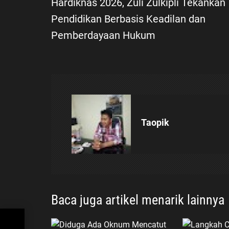
Hardiknas 2026, Zuli Zulkipli Tekankan
a
Pendidikan Berbasis Keadilan dan
Pemberdayaan Hukum
v
i
g
a
Taopik
s
i
p
Baca juga artikel menarik lainnya
o