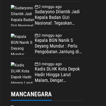
Spesifikasi
2 minggu ago
Sudaryono Dilantik Jadi
Kepala Badan Gizi
Nasional: Tegaskan
Bebas Konflik
Kepentingan
2 minggu ago
Kepala BGN Nanik S
Deyang Mundur : Perlu
Pengobatan Jantung di
Luar Negeri
3 minggu ago
Kadis DLHK Kota Depok
Hadir Hingga Larut
Malam, Dengar
Langsung Polemik
Retribusi Sampah di
MANCANEGARA
Mekarjaya