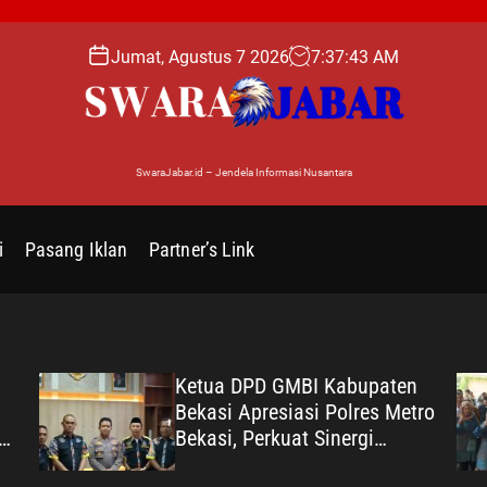
Jumat, Agustus 7 2026
7
:
37
:
44
AM
SwaraJabar.id – Jendela Informasi Nusantara
i
Pasang Iklan
Partner’s Link
Ketua DPD GMBI Kabupaten
Bekasi Apresiasi Polres Metro
Bekasi, Perkuat Sinergi
ang
Masyarakat dan Kepolisian