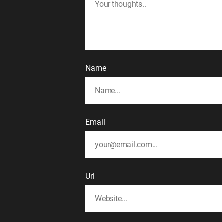
Name
Email
Url