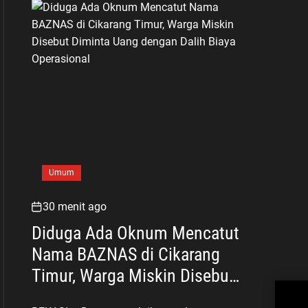
Umum
30 menit ago
Diduga Ada Oknum Mencatut
Nama BAZNAS di Cikarang
Timur, Warga Miskin Disebut
Har
Diminta Uang dengan Dalih
Sor