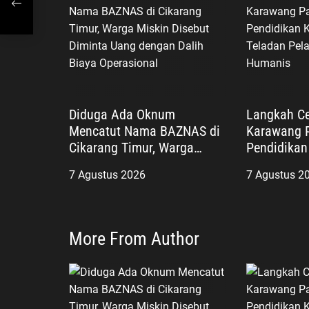
s
Diduga Ada Oknum
Langkah Ce
Mencatut Nama BAZNAS di
Karawang P
Cikarang Timur, Warga
Pendidikan 
Miskin Disebut Diminta
Teladan Pe
7 Agustus 2026
7 Agustus 2
Uang dengan Dalih Biaya
yang Huma
Operasional
More From Author