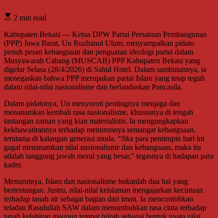
2 min read
Kabupaten Bekasi — Ketua DPW Partai Persatuan Pembangunan
(PPP) Jawa Barat, Uu Ruzhanul Ulum, menyampaikan pidato
penuh pesan kebangsaan dan penguatan ideologi partai dalam
Musyawarah Cabang (MUSCAB) PPP Kabupaten Bekasi yang
digelar Selasa (28/4/2026) di Sahid Hotel. Dalam sambutannya, ia
menegaskan bahwa PPP merupakan partai Islam yang tetap teguh
dalam nilai-nilai nasionalisme dan berlandaskan Pancasila.
Dalam pidatonya, Uu menyoroti pentingnya menjaga dan
menanamkan kembali rasa nasionalisme, khususnya di tengah
tantangan zaman yang kian materialistis. Ia mengungkapkan
kekhawatirannya terhadap menurunnya semangat kebangsaan,
terutama di kalangan generasi muda. “Jika para pemimpin hari ini
gagal menanamkan nilai nasionalisme dan kebangsaan, maka itu
adalah tanggung jawab moral yang besar,” tegasnya di hadapan para
kader.
Menurutnya, Islam dan nasionalisme bukanlah dua hal yang
bertentangan. Justru, nilai-nilai keislaman mengajarkan kecintaan
terhadap tanah air sebagai bagian dari iman. Ia mencontohkan
teladan Rasulullah SAW dalam menumbuhkan rasa cinta terhadap
tanah kelahiran maupun tempat hijrah sebagai bentuk nyata nilai