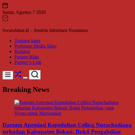
Skip
to
Jumat, Agustus 7 2026
content
SwaraJabar.id – Jendela Informasi Nusantara
Tentang kami
Pedoman Media Siber
Redaksi
Pasang Iklan
Partner’s Link
Shuffle
Search
Menu
Switch
color
Breaking News
mode
Darsum Apresiasi Kepedulian Cellica Nurachadiana
terhadap Kabupaten Bekasi: Bukti Pengabdian