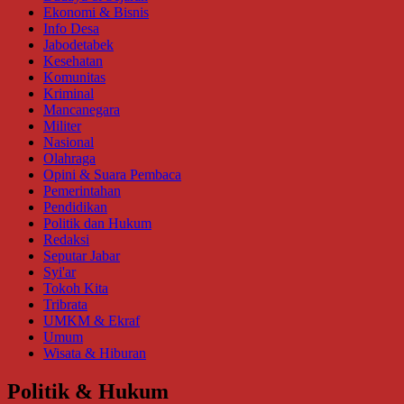
Ekonomi & Bisnis
Info Desa
Jabodetabek
Kesehatan
Komunitas
Kriminal
Mancanegara
Militer
Nasional
Olahraga
Opini & Suara Pembaca
Pemerintahan
Pendidikan
Politik dan Hukum
Redaksi
Seputar Jabar
Syi'ar
Tokoh Kita
Tribrata
UMKM & Ekraf
Umum
Wisata & Hiburan
Politik & Hukum