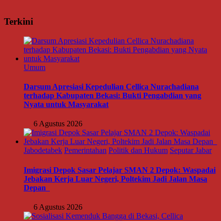
Terkini
Umum
Darsum Apresiasi Kepedulian Cellica Nurachadiana
terhadap Kabupaten Bekasi: Bukti Pengabdian yang
Nyata untuk Masyarakat
6 Agustus 2026
Jabodetabek
Pemerintahan
Politik dan Hukum
Seputar Jabar
Imigrasi Depok Sasar Pelajar SMAN 2 Depok: Waspadai
Jebakan Kerja Luar Negeri, Poltekim Jadi Jalan Masa
Depan
6 Agustus 2026