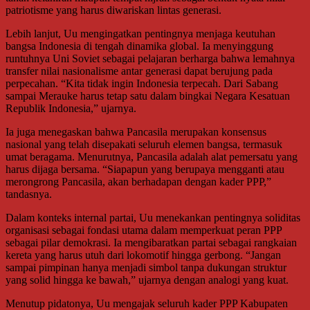
patriotisme yang harus diwariskan lintas generasi.
Lebih lanjut, Uu mengingatkan pentingnya menjaga keutuhan
bangsa Indonesia di tengah dinamika global. Ia menyinggung
runtuhnya Uni Soviet sebagai pelajaran berharga bahwa lemahnya
transfer nilai nasionalisme antar generasi dapat berujung pada
perpecahan. “Kita tidak ingin Indonesia terpecah. Dari Sabang
sampai Merauke harus tetap satu dalam bingkai Negara Kesatuan
Republik Indonesia,” ujarnya.
Ia juga menegaskan bahwa Pancasila merupakan konsensus
nasional yang telah disepakati seluruh elemen bangsa, termasuk
umat beragama. Menurutnya, Pancasila adalah alat pemersatu yang
harus dijaga bersama. “Siapapun yang berupaya mengganti atau
merongrong Pancasila, akan berhadapan dengan kader PPP,”
tandasnya.
Dalam konteks internal partai, Uu menekankan pentingnya soliditas
organisasi sebagai fondasi utama dalam memperkuat peran PPP
sebagai pilar demokrasi. Ia mengibaratkan partai sebagai rangkaian
kereta yang harus utuh dari lokomotif hingga gerbong. “Jangan
sampai pimpinan hanya menjadi simbol tanpa dukungan struktur
yang solid hingga ke bawah,” ujarnya dengan analogi yang kuat.
Menutup pidatonya, Uu mengajak seluruh kader PPP Kabupaten