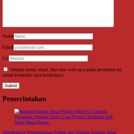
Name
Email
Url
Simpan nama, email, dan situs web saya pada peramban ini
untuk komentar saya berikutnya.
Pemerintahan
Jabodetabek
Pemerintahan
Politik dan Hukum
Seputar Jabar