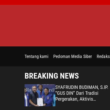
S
k
i
p
t
o
c
o
n
Tentang kami
Pedoman Media Siber
Redaks
t
e
n
BREAKING NEWS
t
mua Pihak,
SYAFRUDIN BUDIMAN, S.IP.
1 RW
“GUS DIN” Dari Tradisi
jaya
Pergerakan, Aktivis
pakbola
Mahasiswa hingga Komisar