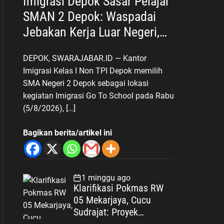
Imigrasi Depok Sasar Pelajar
SMAN 2 Depok: Waspadai
Jebakan Kerja Luar Negeri,
Poltekim Jadi Jalan Masa
DEPOK, SWARAJABAR.ID — Kantor
Depan
Imigrasi Kelas I Non TPI Depok memilih
SMA Negeri 2 Depok sebagai lokasi
kegiatan Imigrasi Go To School pada Rabu
(5/8/2026), […]
Bagikan berita/artikel ini
1 minggu ago
Klarifikasi Pokmas RW
05 Mekarjaya, Cucu
Sudrajat: Proyek
Drainase Selesai Sesuai