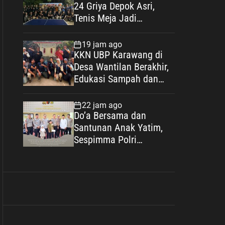
24 Griya Depok Asri,
Tenis Meja Jadi
Pembuka 6 Cabang
Lomba
19 jam ago
KKN UBP Karawang di
Desa Wantilan Berakhir,
Edukasi Sampah dan
Bank Sampah Jadi
Warisan Pengabdian
22 jam ago
Do’a Bersama dan
Santunan Anak Yatim,
Sespimma Polri
Angkatan 76 TA 2026
Perkuat Kepedulian
Sosial