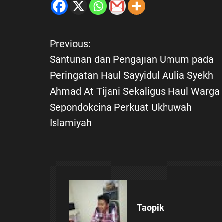
Previous:
N
Santunan dan Pengajian Umum pada
a
Peringatan Haul Sayyidul Aulia Syekh
Ahmad At Tijani Sekaligus Haul Warga
v
Sepondokcina Perkuat Ukhuwah
i
Islamiyah
g
a
s
Taopik
i