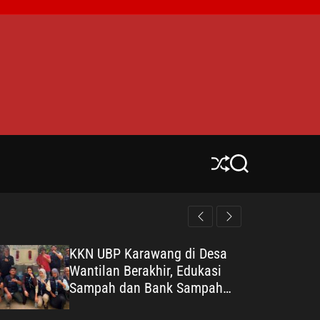
S
S
h
e
u
a
ff
r
l
c
e
h
KKN UBP Karawang di Desa
Wantilan Berakhir, Edukasi
Sampah dan Bank Sampah
Jadi Warisan Pengabdian