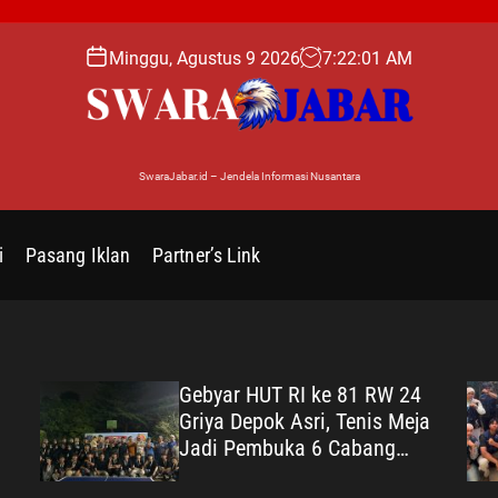
Minggu, Agustus 9 2026
7
:
22
:
02
AM
SwaraJabar.id – Jendela Informasi Nusantara
i
Pasang Iklan
Partner’s Link
Gebyar HUT RI ke 81 RW 24
Griya Depok Asri, Tenis Meja
Jadi Pembuka 6 Cabang
is
Lomba