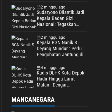
Spesifikasi
2 minggu ago
Sudaryono Dilantik Jadi
Kepala Badan Gizi
Nasional: Tegaskan
Bebas Konflik
Kepentingan
2 minggu ago
Kepala BGN Nanik S
Deyang Mundur : Perlu
Pengobatan Jantung di
Luar Negeri
4 minggu ago
Kadis DLHK Kota Depok
Hadir Hingga Larut
Malam, Dengar
Langsung Polemik
Retribusi Sampah di
MANCANEGARA
Mekarjaya