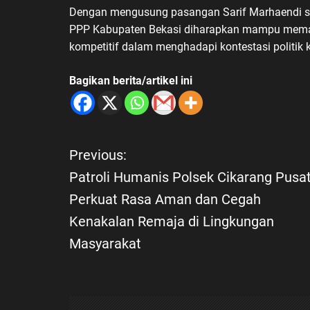
Dengan mengusung pasangan Sarif Marhaendi seb
PPP Kabupaten Bekasi diharapkan mampu memasuki
kompetitif dalam menghadapi kontestasi politik
Bagikan berita/artikel ini
Previous:
N
Patroli Humanis Polsek Cikarang Pusat
a
Perkuat Rasa Aman dan Cegah
Kenakalan Remaja di Lingkungan
v
Masyarakat
i
g