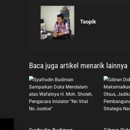
a
s
Taopik
i
p
o
Baca juga artikel menarik lainnya
s
ng