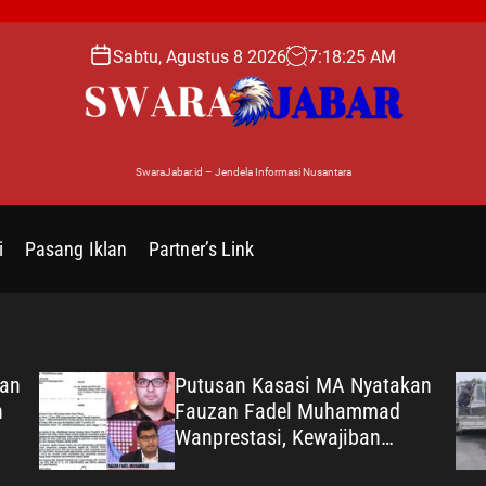
Sabtu, Agustus 8 2026
7
:
18
:
26
AM
SwaraJabar.id – Jendela Informasi Nusantara
i
Pasang Iklan
Partner’s Link
kan
Putusan Kasasi MA Nyatakan
n
Fauzan Fadel Muhammad
Wanprestasi, Kewajiban
Rp2,085 Miliar Disorot