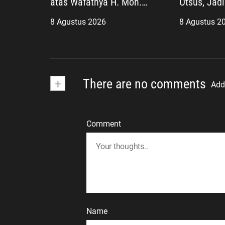
atas Wafatnya H. Moh.
Otsus, Jad
Sholeh, Pengacara Inisiator
Pembangun
8 Agustus 2026
8 Agustus 2
“No Viral No Justice”
Agenda Str
+
There are no comments
Add
Comment
Name