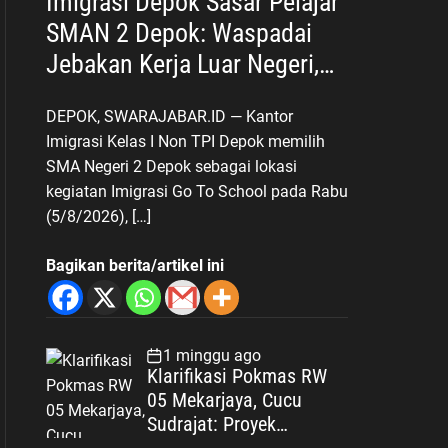
Imigrasi Depok Sasar Pelajar
SMAN 2 Depok: Waspadai
Jebakan Kerja Luar Negeri,
Poltekim Jadi Jalan Masa
DEPOK, SWARAJABAR.ID — Kantor
Depan
Imigrasi Kelas I Non TPI Depok memilih
SMA Negeri 2 Depok sebagai lokasi
kegiatan Imigrasi Go To School pada Rabu
(5/8/2026), […]
Bagikan berita/artikel ini
1 minggu ago
Klarifikasi Pokmas RW
05 Mekarjaya, Cucu
Sudrajat: Proyek
Drainase Selesai Sesuai