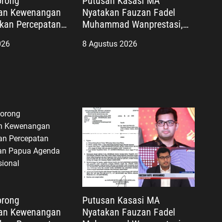
orong
Putusan Kasasi MA
an Kewenangan
Nyatakan Fauzan Fadel
ikan Percepatan
Muhammad Wanprestasi,
an Papua
Kewajiban Rp2,085 Miliar
026
8 Agustus 2026
ategis Nasional
Disorot
orong
Putusan Kasasi MA
an Kewenangan
Nyatakan Fauzan Fadel