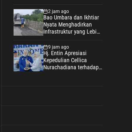
Wanprestasi, Kewajiban
Rp2,085 Miliar Disorot
2 jam ago
Bao Umbara dan Ikhtiar
Nyata Menghadirkan
Infrastruktur yang Lebih
Layak bagi Warga
Karangsari
9 jam ago
Hj. Entin Apresiasi
Kepedulian Cellica
Nurachadiana terhadap
Lingkungan dan
Pengembangan Wisata
Desa Cipayung