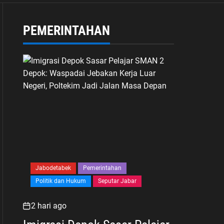
PEMERINTAHAN
Jabodetabek
Pemerintahan
Politik dan Hukum
Seputar Jabar
2 hari ago