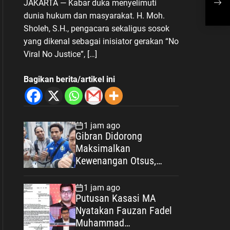
JAKARTA — Kabar duka menyelimuti
“No Viral No Justice”
Ter
dunia hukum dan masyarakat. H. Moh.
Sia
Sholeh, S.H., pengacara sekaligus sosok
yang dikenal sebagai inisiator gerakan “No
Viral No Justice”, […]
Bagikan berita/artikel ini
1 jam ago
Gibran Didorong
Maksimalkan
Kewenangan Otsus,
Jadikan Percepatan
Pembangunan Papua
1 jam ago
Agenda Strategis
Putusan Kasasi MA
Nasional
Nyatakan Fauzan Fadel
Muhammad