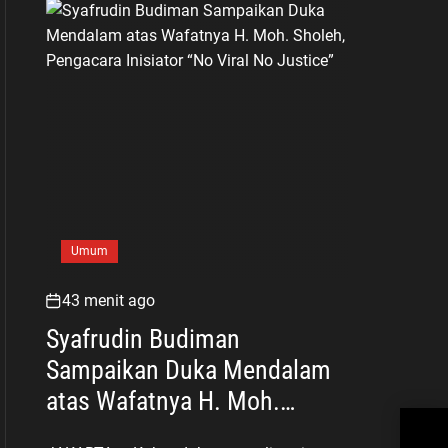
Umum
43 menit ago
Syafrudin Budiman
Sampaikan Duka Mendalam
atas Wafatnya H. Moh.
Bad
Sholeh, Pengacara Inisiator
Hj.