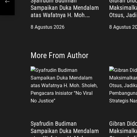
Syafrudin Budiman
Gibran Did
Sampaikan Duka Mendalam
Maksimalk
atas Wafatnya H. Moh.
Otsus, Jad
Sholeh, Pengacara Inisiator
Pembangun
8 Agustus 2026
8 Agustus 2
“No Viral No Justice”
Agenda Str
More From Author
Syafrudin Budiman
Gibran Did
Sampaikan Duka Mendalam
Maksimalk