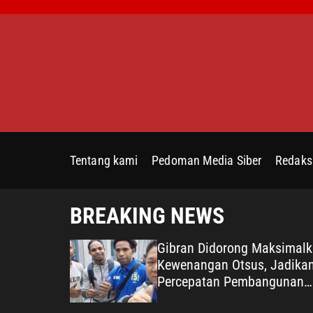
S
k
i
p
t
o
c
o
n
Tentang kami
Pedoman Media Siber
Redaks
t
e
n
BREAKING NEWS
t
 Sampaikan
Gibran Didorong Maksimal
s Wafatnya
Kewenangan Otsus, Jadika
ngacara
Percepatan Pembangunan
No Justice”
Papua Agenda Strategis