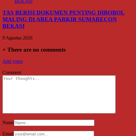
TAS BERISI DOKUMEN PENTING DIBOBOL
MALING DI AREA PARKIR SUMARECON
BEKASI
9 Agustus 2026
+
There are no comments
Add yours
Comment
Name
Email