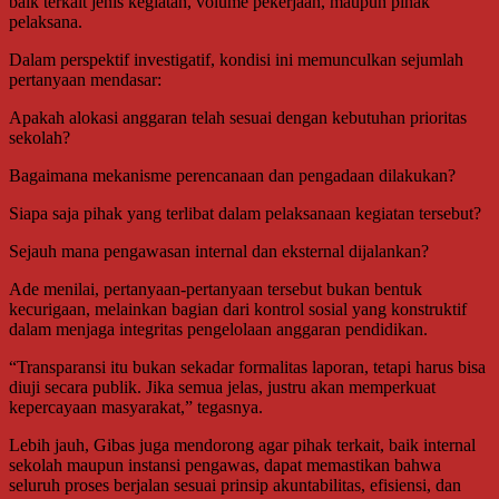
baik terkait jenis kegiatan, volume pekerjaan, maupun pihak
pelaksana.
Dalam perspektif investigatif, kondisi ini memunculkan sejumlah
pertanyaan mendasar:
Apakah alokasi anggaran telah sesuai dengan kebutuhan prioritas
sekolah?
Bagaimana mekanisme perencanaan dan pengadaan dilakukan?
Siapa saja pihak yang terlibat dalam pelaksanaan kegiatan tersebut?
Sejauh mana pengawasan internal dan eksternal dijalankan?
Ade menilai, pertanyaan-pertanyaan tersebut bukan bentuk
kecurigaan, melainkan bagian dari kontrol sosial yang konstruktif
dalam menjaga integritas pengelolaan anggaran pendidikan.
“Transparansi itu bukan sekadar formalitas laporan, tetapi harus bisa
diuji secara publik. Jika semua jelas, justru akan memperkuat
kepercayaan masyarakat,” tegasnya.
Lebih jauh, Gibas juga mendorong agar pihak terkait, baik internal
sekolah maupun instansi pengawas, dapat memastikan bahwa
seluruh proses berjalan sesuai prinsip akuntabilitas, efisiensi, dan