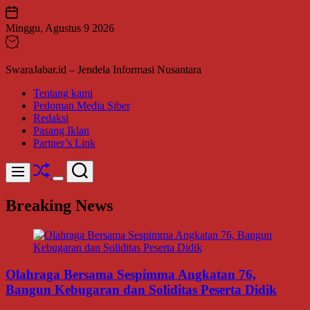
Skip
to
Minggu, Agustus 9 2026
content
SwaraJabar.id – Jendela Informasi Nusantara
Tentang kami
Pedoman Media Siber
Redaksi
Pasang Iklan
Partner’s Link
Shuffle
Search
Menu
Switch
color
Breaking News
mode
Olahraga Bersama Sespimma Angkatan 76,
Bangun Kebugaran dan Soliditas Peserta Didik