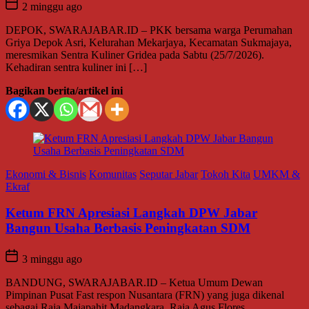
2 minggu ago
DEPOK, SWARAJABAR.ID – PKK bersama warga Perumahan
Griya Depok Asri, Kelurahan Mekarjaya, Kecamatan Sukmajaya,
meresmikan Sentra Kuliner Gridea pada Sabtu (25/7/2026).
Kehadiran sentra kuliner ini […]
Bagikan berita/artikel ini
Ekonomi & Bisnis
Komunitas
Seputar Jabar
Tokoh Kita
UMKM &
Ekraf
Ketum FRN Apresiasi Langkah DPW Jabar
Bangun Usaha Berbasis Peningkatan SDM
3 minggu ago
BANDUNG, SWARAJABAR.ID – Ketua Umum Dewan
Pimpinan Pusat Fast respon Nusantara (FRN) yang juga dikenal
sebagai Raja Majapahit Madangkara, Raja Agus Flores,