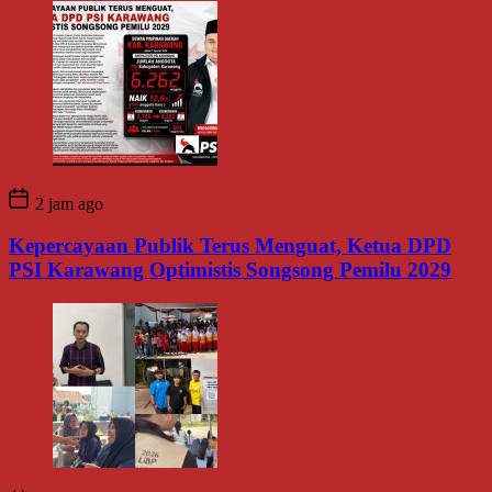
2 jam ago
Kepercayaan Publik Terus Menguat, Ketua DPD
PSI Karawang Optimistis Songsong Pemilu 2029