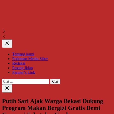
Close
Tentang kami
Pedoman Media Siber
Redaksi
Pasang Iklan
Partner’s Link
Cari
untuk:
Close
search
Putih Sari Ajak Warga Bekasi Dukung
Program Makan Bergizi Gratis Demi