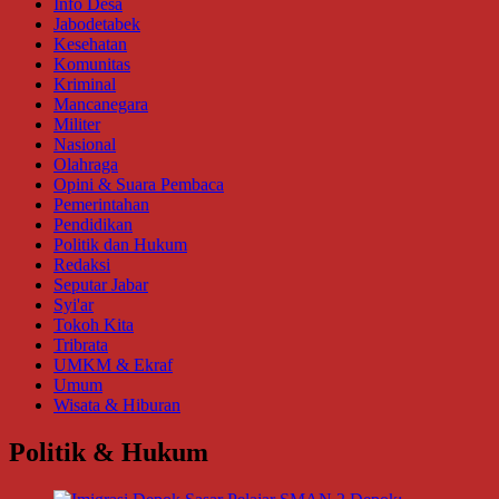
Info Desa
Jabodetabek
Kesehatan
Komunitas
Kriminal
Mancanegara
Militer
Nasional
Olahraga
Opini & Suara Pembaca
Pemerintahan
Pendidikan
Politik dan Hukum
Redaksi
Seputar Jabar
Syi'ar
Tokoh Kita
Tribrata
UMKM & Ekraf
Umum
Wisata & Hiburan
Politik & Hukum