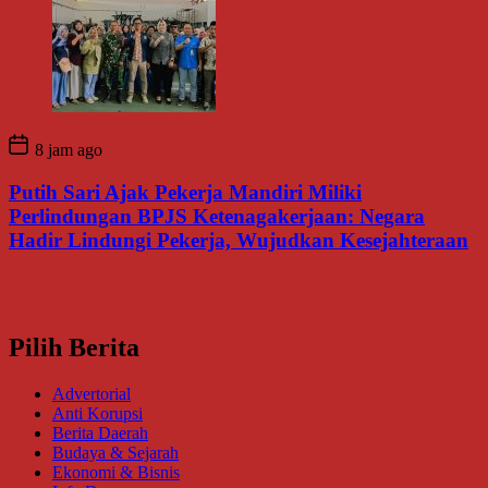
8 jam ago
Putih Sari Ajak Pekerja Mandiri Miliki
Perlindungan BPJS Ketenagakerjaan: Negara
Hadir Lindungi Pekerja, Wujudkan Kesejahteraan
Pilih Berita
Advertorial
Anti Korupsi
Berita Daerah
Budaya & Sejarah
Ekonomi & Bisnis