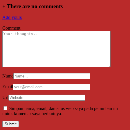
+
There are no comments
Add yours
Comment
Name
Email
Url
Simpan nama, email, dan situs web saya pada peramban ini
untuk komentar saya berikutnya.