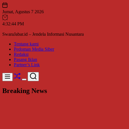
Skip
to
Jumat, Agustus 7 2026
content
4
:
32
:
46
PM
SwaraJabar.id – Jendela Informasi Nusantara
Tentang kami
Pedoman Media Siber
Redaksi
Pasang Iklan
Partner’s Link
Shuffle
Search
Menu
Switch
color
Breaking News
mode