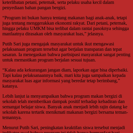
keterlibatan petani, peternak, serta pelaku usaha kecil dalam
penyediaan bahan pangan bergizi.
“Program ini bukan hanya tentang makanan bagi anak-anak, tetapi
juga tentang menggerakkan ekonomi rakyat. Dari petani, peternak,
hingga pelaku UMKM bisa terlibat dalam rantai pasoknya sehingga
manfaatnya dirasakan oleh masyarakat luas,” jelasnya.
Putih Sari juga mengajak masyarakat untuk ikut mengawasi
pelaksanaan program tersebut agar berjalan transparan dan tepat
sasaran. Ia menegaskan bahwa partisipasi masyarakat sangat penting
untuk memastikan program berjalan sesuai tujuan.
“Kalau ada kekurangan jangan diam, laporkan agar bisa diperbaiki.
Tapi kalau pelaksanaannya baik, mari kita juga sampaikan kepada
masyarakat luas agar informasi yang beredar tetap berimbang,”
katanya.
Lebih lanjut ia menyampaikan bahwa program makan bergizi di
sekolah telah memberikan dampak positif terhadap kehadiran dan
semangat belajar siswa. Banyak anak menjadi lebih rajin datang ke
sekolah karena tertarik menikmati makanan bergizi bersama teman-
temannya.
Menurut Putih Sari, peningkatan keaktifan siswa tersebut menjadi
indikator awal bahwa program ini tidak hanya bermanfaat bagi