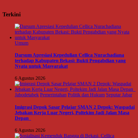
Terkini
Umum
Darsum Apresiasi Kepedulian Cellica Nurachadiana
terhadap Kabupaten Bekasi: Bukti Pengabdian yang
Nyata untuk Masyarakat
6 Agustus 2026
Jabodetabek
Pemerintahan
Politik dan Hukum
Seputar Jabar
Imigrasi Depok Sasar Pelajar SMAN 2 Depok: Waspadai
Jebakan Kerja Luar Negeri, Poltekim Jadi Jalan Masa
Depan
6 Agustus 2026