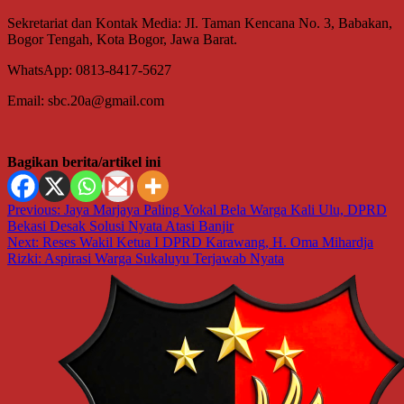
Sekretariat dan Kontak Media: JI. Taman Kencana No. 3, Babakan,
Bogor Tengah, Kota Bogor, Jawa Barat.
WhatsApp: 0813-8417-5627
Email: sbc.20a@gmail.com
Bagikan berita/artikel ini
Navigasi
Previous:
Jaya Marjaya Paling Vokal Bela Warga Kali Ulu, DPRD
Bekasi Desak Solusi Nyata Atasi Banjir
pos
Next:
Reses Wakil Ketua I DPRD Karawang, H. Oma Mihardja
Rizki: Aspirasi Warga Sukaluyu Terjawab Nyata