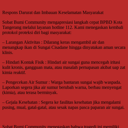
Respons Darurat dan Imbauan Keselamatan Masyarakat
Sobat Bumi Community mengapresiasi langkah cepat BPBD Kota
Tangerang melalui layanan hotline 112. Kami menegaskan kembali
protokol proteksi diri bagi masyarakat:
– Larangan Aktivitas : Dilarang keras mengambil air dan
menangkap ikan di Sungai Cisadane hingga dinyatakan aman secara
klinis.
– Hindari Kontak Fisik : Hindari air sungai guna mencegah iritasi
kulit kronis, gangguan mata, atau masalah pernapasan akibat uap zat
kimia reaktif.
– Pengecekan Air Sumur : Warga bantaran sungai wajib waspada.
Laporkan segera jika air sumur berubah warna, berbau menyengat
(kimia), atau terasa berminyak.
– Gejala Kesehatan : Segera ke fasilitas kesehatan jika mengalami
pusing, mual, gatal-gatal, atau sesak napas pasca paparan air sungai.
Sobat Bumi Community menegaskan bahwa tragedi ini memiliki