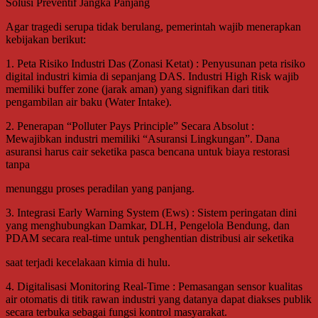
Solusi Preventif Jangka Panjang
Agar tragedi serupa tidak berulang, pemerintah wajib menerapkan
kebijakan berikut:
1. Peta Risiko Industri Das (Zonasi Ketat) : Penyusunan peta risiko
digital industri kimia di sepanjang DAS. Industri High Risk wajib
memiliki buffer zone (jarak aman) yang signifikan dari titik
pengambilan air baku (Water Intake).
2. Penerapan “Polluter Pays Principle” Secara Absolut :
Mewajibkan industri memiliki “Asuransi Lingkungan”. Dana
asuransi harus cair seketika pasca bencana untuk biaya restorasi
tanpa
menunggu proses peradilan yang panjang.
3. Integrasi Early Warning System (Ews) : Sistem peringatan dini
yang menghubungkan Damkar, DLH, Pengelola Bendung, dan
PDAM secara real-time untuk penghentian distribusi air seketika
saat terjadi kecelakaan kimia di hulu.
4. Digitalisasi Monitoring Real-Time : Pemasangan sensor kualitas
air otomatis di titik rawan industri yang datanya dapat diakses publik
secara terbuka sebagai fungsi kontrol masyarakat.