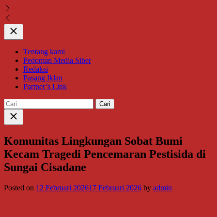
Close
Tentang kami
Pedoman Media Siber
Redaksi
Pasang Iklan
Partner’s Link
Cari
untuk:
Close
search
Komunitas Lingkungan Sobat Bumi
Kecam Tragedi Pencemaran Pestisida di
Sungai Cisadane
Posted on
12 Februari 2026
17 Februari 2026
by
admin