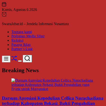
Skip
to
Kamis, Agustus 6 2026
content
SwaraJabar.id – Jendela Informasi Nusantara
Tentang kami
Pedoman Media Siber
Redaksi
Pasang Iklan
Partner’s Link
Shuffle
Search
Menu
Switch
color
Breaking News
mode
Darsum Apresiasi Kepedulian Cellica Nurachadiana
terhadap Kabupaten Bekasi: Bukti Pengabdian