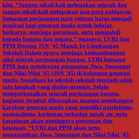
kini. “Jangan sekali-kali melupakan sejarah dan
jangan sekali-kali melupakan jasa para pahlawan.
Semangat perjuangan para veteran harus menjadi
inspirasi bagi generasi muda untuk belajar,
berkarya, menjaga persatuan, serta mengabdi
kepada bangsa dan negara,” tegasnya. LVRI dan
PPM Dorong JSN ’45 Masuk ke Lingkungan
Sekolah Dalam upaya menjaga kesinambungan
nilai sejarah perjuangan bangsa, LVRI bersama
PPM juga mendorong penguatan Jiwa, Semangat
dan Nilai-Nilai ’45 (JSN ’45) di kalangan generasi
muda. Sosialisasi ke sekolah-sekolah menjadi salah
satu langkah yang dinilai strategis. Selain
memperkenalkan sejarah perjuangan bangsa,
kegiatan tersebut diharapkan mampu membangun
karakter generasi muda yang memiliki patriotisme,
nasionalisme, kecintaan terhadap tanah air, serta
kesadaran akan pentingnya persatuan dan
kesatuan. “LVRI dan PPM akan terus
menanamkan Jiwa, Semangat dan Nilai-Nilai ’45.