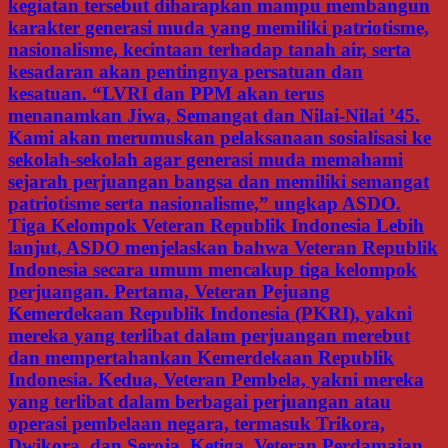
kegiatan tersebut diharapkan mampu membangun
karakter generasi muda yang memiliki patriotisme,
nasionalisme, kecintaan terhadap tanah air, serta
kesadaran akan pentingnya persatuan dan
kesatuan. “LVRI dan PPM akan terus
menanamkan Jiwa, Semangat dan Nilai-Nilai ’45.
Kami akan merumuskan pelaksanaan sosialisasi ke
sekolah-sekolah agar generasi muda memahami
sejarah perjuangan bangsa dan memiliki semangat
patriotisme serta nasionalisme,” ungkap ASDO.
Tiga Kelompok Veteran Republik Indonesia Lebih
lanjut, ASDO menjelaskan bahwa Veteran Republik
Indonesia secara umum mencakup tiga kelompok
perjuangan. Pertama, Veteran Pejuang
Kemerdekaan Republik Indonesia (PKRI), yakni
mereka yang terlibat dalam perjuangan merebut
dan mempertahankan Kemerdekaan Republik
Indonesia. Kedua, Veteran Pembela, yakni mereka
yang terlibat dalam berbagai perjuangan atau
operasi pembelaan negara, termasuk Trikora,
Dwikora, dan Seroja. Ketiga, Veteran Perdamaian,