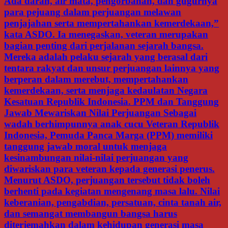
Ada darah, air mata, pengorbanan, dan gugurnya
para pejuang dalam perjuangan melawan
penjajahan serta mempertahankan kemerdekaan,”
kata ASDO. Ia menegaskan, veteran merupakan
bagian penting dari perjalanan sejarah bangsa.
Mereka adalah pelaku sejarah yang berasal dari
tentara rakyat dan unsur perjuangan lainnya yang
berperan dalam merebut, mempertahankan
kemerdekaan, serta menjaga kedaulatan Negara
Kesatuan Republik Indonesia. PPM dan Tanggung
Jawab Mewariskan Nilai Perjuangan Sebagai
wadah berhimpunnya anak cucu Veteran Republik
Indonesia, Pemuda Panca Marga (PPM) memiliki
tanggung jawab moral untuk menjaga
kesinambungan nilai-nilai perjuangan yang
diwariskan para veteran kepada generasi penerus.
Menurut ASDO, perjuangan tersebut tidak boleh
berhenti pada kegiatan mengenang masa lalu. Nilai
keberanian, pengabdian, persatuan, cinta tanah air,
dan semangat membangun bangsa harus
diterjemahkan dalam kehidupan generasi masa