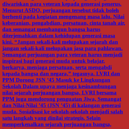
diwariskan para veteran kepada generasi penerus.
Menurut ASDO, perjuangan tersebut tidak boleh
berhenti pada kegiatan mengenang masa lalu. Nilai
keberanian, pengabdian, persatuan, cinta tanah air,
dan semangat membangun bangsa harus
diterjemahkan dalam kehidupan generasi masa
kini. “Jangan sekali-kali melupakan sejarah dan
jangan sekali-kali melupakan jasa para pahlawan.
Semangat perjuangan para veteran harus menjadi
inspirasi bagi generasi muda untuk belajar,
berkarya, menjaga persatuan, serta mengabdi
kepada bangsa dan negara,” tegasnya. LVRI dan
PPM Dorong JSN ’45 Masuk ke Lingkungan
Sekolah Dalam upaya menjaga kesinambungan
nilai sejarah perjuangan bangsa, LVRI bersama
PPM juga mendorong penguatan Jiwa, Semangat
dan Nilai-Nilai ’45 (JSN ’45) di kalangan generasi
muda. Sosialisasi ke sekolah-sekolah menjadi salah
satu langkah yang dinilai strategis. Selain
memperkenalkan sejarah perjuangan bangsa,