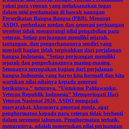
yakni para veteran yang melaksanakan tugas
dalam misi perdamaian di bawah naungan
Perserikatan Bangsa-Bangsa (PBB). Menurut
ASDO, perbedaan medan dan generasi perjuangan
tersebut tidak mengurangi nilai pengabdian para
veteran. Setiap perjuangan memiliki sejarah,
tantangan, dan pengorbanannya sendiri yang
menjadi bagian tidak terpisahkan dari perjalanan
bangsa Indonesia. “Setiap perjuangan memiliki
sejarah dan pengorbanannya masing-masing.
Semuanya merupakan bagian dari perjalanan
bangsa Indonesia yang harus kita hormati dan kita
wariskan nilai-nilainya kepada generasi
berikutnya,” tuturnya. “Untukmu Pahlawanku,
Veteran Republik Indonesia” Memperingati Hari
Veteran Nasional 2026, ASDO mengajak
masyarakat, khususnya generasi muda, agar
penghormatan kepada para veteran tidak berhenti
dalam seremoni tahunan. Penghormatan terbaik,
menurutnya, adalah meneruskan nilai perjuangan