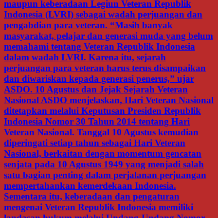
maupun keberadaan Legiun Veteran Republik
Indonesia (LVRI) sebagai wadah perjuangan dan
pengabdian para veteran. “Masih banyak
masyarakat, pelajar dan generasi muda yang belum
memahami tentang Veteran Republik Indonesia
dalam wadah LVRI. Karena itu, sejarah
perjuangan para veteran harus terus disampaikan
dan diwariskan kepada generasi penerus,” ujar
ASDO. 10 Agustus dan Jejak Sejarah Veteran
Nasional ASDO menjelaskan, Hari Veteran Nasional
ditetapkan melalui Keputusan Presiden Republik
Indonesia Nomor 30 Tahun 2014 tentang Hari
Veteran Nasional. Tanggal 10 Agustus kemudian
diperingati setiap tahun sebagai Hari Veteran
Nasional, berkaitan dengan momentum gencatan
senjata pada 10 Agustus 1949 yang menjadi salah
satu bagian penting dalam perjalanan perjuangan
mempertahankan kemerdekaan Indonesia.
Sementara itu, keberadaan dan pengaturan
mengenai Veteran Republik Indonesia memiliki
landasan hukum melalui Undang-Undang Nomor