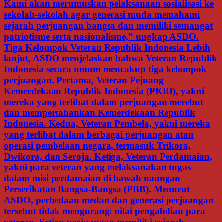
Kami akan merumuskan pelaksanaan sosialisasi ke
sekolah-sekolah agar generasi muda memahami
sejarah perjuangan bangsa dan memiliki semangat
patriotisme serta nasionalisme,” ungkap ASDO.
Tiga Kelompok Veteran Republik Indonesia Lebih
lanjut, ASDO menjelaskan bahwa Veteran Republik
Indonesia secara umum mencakup tiga kelompok
perjuangan. Pertama, Veteran Pejuang
Kemerdekaan Republik Indonesia (PKRI), yakni
mereka yang terlibat dalam perjuangan merebut
dan mempertahankan Kemerdekaan Republik
Indonesia. Kedua, Veteran Pembela, yakni mereka
yang terlibat dalam berbagai perjuangan atau
operasi pembelaan negara, termasuk Trikora,
Dwikora, dan Seroja. Ketiga, Veteran Perdamaian,
yakni para veteran yang melaksanakan tugas
dalam misi perdamaian di bawah naungan
Perserikatan Bangsa-Bangsa (PBB). Menurut
ASDO, perbedaan medan dan generasi perjuangan
tersebut tidak mengurangi nilai pengabdian para
veteran. Setiap perjuangan memiliki sejarah,