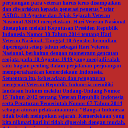
perjuangan para veteran harus terus disampaikan
dan diwariskan kepada generasi penerus,” ujar
ASDO. 10 Agustus dan Jejak Sejarah Veteran
Nasional ASDO menjelaskan, Hari Veteran Nasional
ditetapkan melalui Keputusan Presiden Republik
Indonesia Nomor 30 Tahun 2014 tentang Hari
Veteran Nasional. Tanggal 10 Agustus kemudian
diperingati setiap tahun sebagai Hari Veteran
Nasional, berkaitan dengan momentum gencatan
senjata pada 10 Agustus 1949 yang menjadi salah
satu bagian penting dalam perjalanan perjuangan
mempertahankan kemerdekaan Indonesia.
Sementara itu, keberadaan dan pengaturan
mengenai Veteran Republik Indonesia memiliki
landasan hukum melalui Undang-Undang Nomor
15 Tahun 2012 tentang Veteran Republik Indonesia
serta Peraturan Pemerintah Nomor 67 Tahun 2014
sebagai aturan pelaksanaannya. “Bangsa Indonesia
tidak boleh melupakan sejarah. Kemerdekaan yang
kita nikmati hari ini tidak diperoleh dengan mudah.