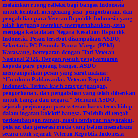
melainkan ruang refleksi bagi bangsa Indonesia
untuk kembali mengenang jasa, pengorbanan, dan
pengabdian para Veteran Republik Indonesia yang
telah berjuang merebut, mempertahankan, serta
menjaga kedaulatan Negara Kesatuan Republik
Indonesia. Pesan tersebut disampaikan ASDO,
Sekretaris PC Pemuda Panca Marga (PPM)
Karawang, bertepatan dengan Hari Veteran
Nasional 2026. Dengan penuh penghormatan
kepada para pejuang bangsa, ASDO
menyampaikan pesan yang sarat makna:
“Untukmu Pahlawanku, Veteran Republik
Indonesia. Terima kasih atas perjuangan,
pengorbanan, dan pengabdian yang telah diberikan
untuk bangsa dan negara.” Menurut ASDO,
sejarah perjuangan para veteran harus terus hidup
dalam ingatan kolektif bangsa. Terlebih di tengah
perkembangan zaman, masih terdapat masyarakat,
pelajar, dan generasi muda yang belum memahami
secara utuh sejarah Veteran Republik Indonesia