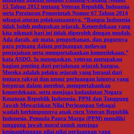
15 Tahun 2012 tentang Veteran Republik Indonesia
serta Peraturan Pemerintah Nomor 67 Tahun 2014
sebagai aturan pelaksanaannya. “Bangsa Indonesia
tidak boleh melupakan sejarah. Kemerdekaan yang
kita nikmati hari ini tidak diperoleh dengan mudah.
Ada darah, air mata, pengorbanan, dan gugurnya
para pejuang dalam perjuangan melawan
penjajahan serta mempertahankan kemerdekaan,”
kata ASDO. Ia menegaskan, veteran merupakan
bagian penting dari perjalanan sejarah bangsa.
Mereka adalah pelaku sejarah yang berasal dari
tentara rakyat dan unsur perjuangan lainnya yang
berperan dalam merebut, mempertahankan
kemerdekaan, serta menjaga kedaulatan Negara
Kesatuan Republik Indonesia. PPM dan Tanggung
Jawab Mewariskan Nilai Perjuangan Sebagai
wadah berhimpunnya anak cucu Veteran Republik
Indonesia, Pemuda Panca Marga (PPM) memiliki
tanggung jawab moral untuk menjaga
kesinambungan nilai-nilai perjuangan yang