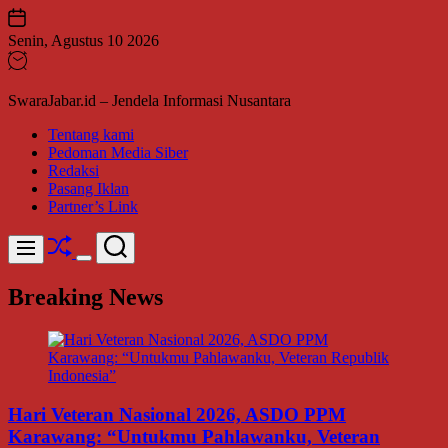
Skip
to
Senin, Agustus 10 2026
content
SwaraJabar.id – Jendela Informasi Nusantara
Tentang kami
Pedoman Media Siber
Redaksi
Pasang Iklan
Partner’s Link
Shuffle
Search
Menu
Switch
color
Breaking News
mode
Hari Veteran Nasional 2026, ASDO PPM
Karawang: “Untukmu Pahlawanku, Veteran