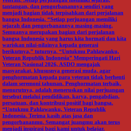
tantangan, dan pengorbanannya sendiri yang
menjadi bagian tidak terpisahkan dari perjalanan
bangsa Indonesia. “Setiap perjuangan memiliki
sejarah dan pengorbanannya masing-masing.
Semuanya merupakan bagian dari perjalanan
bangsa Indonesia yang harus kita hormati dan kita
wariskan nilai-nilainya kepada generasi
berikutnya,” tuturnya. “Untukmu Pahlawanku,
Veteran Republik Indonesia” Memperingati Hari
Veteran Nasional 2026, ASDO mengajak
masyarakat, khususnya generasi muda, agar
penghormatan kepada para veteran tidak berhenti
dalam seremoni tahunan. Penghormatan terbaik,
menurutnya, adalah meneruskan nilai perjuangan
tersebut melalui pendidikan, karya, pengabdian,
persatuan, dan kontribusi positif bagi bangsa.
“Untukmu Pahlawanku, Veteran Republik
Indonesia. Terima kasih atas jasa dan
pengorbananmu. Semangat juangmu akan terus
menjadi inspirasi bagi kami untuk belajar,