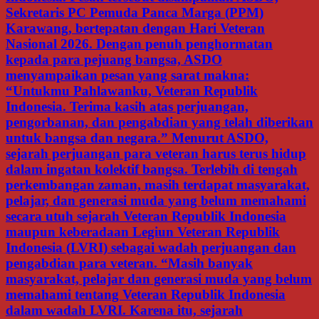
Sekretaris PC Pemuda Panca Marga (PPM)
Karawang, bertepatan dengan Hari Veteran
Nasional 2026. Dengan penuh penghormatan
kepada para pejuang bangsa, ASDO
menyampaikan pesan yang sarat makna:
“Untukmu Pahlawanku, Veteran Republik
Indonesia. Terima kasih atas perjuangan,
pengorbanan, dan pengabdian yang telah diberikan
untuk bangsa dan negara.” Menurut ASDO,
sejarah perjuangan para veteran harus terus hidup
dalam ingatan kolektif bangsa. Terlebih di tengah
perkembangan zaman, masih terdapat masyarakat,
pelajar, dan generasi muda yang belum memahami
secara utuh sejarah Veteran Republik Indonesia
maupun keberadaan Legiun Veteran Republik
Indonesia (LVRI) sebagai wadah perjuangan dan
pengabdian para veteran. “Masih banyak
masyarakat, pelajar dan generasi muda yang belum
memahami tentang Veteran Republik Indonesia
dalam wadah LVRI. Karena itu, sejarah