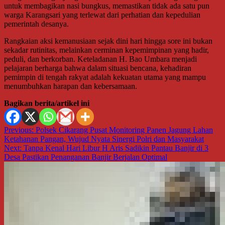
untuk membagikan nasi bungkus, memastikan tidak ada satu pun
warga Karangsari yang terlewat dari perhatian dan kepedulian
pemerintah desanya.
Rangkaian aksi kemanusiaan sejak dini hari hingga sore ini bukan
sekadar rutinitas, melainkan cerminan kepemimpinan yang hadir,
peduli, dan berkorban. Keteladanan H. Bao Umbara menjadi
pelajaran berharga bahwa dalam situasi bencana, kehadiran
pemimpin di tengah rakyat adalah kekuatan utama yang mampu
menumbuhkan harapan dan kebersamaan.
Bagikan berita/artikel ini
Navigasi
Previous:
Polsek Cikarang Pusat Monitoring Panen Jagung Lahan
Ketahanan Pangan, Wujud Nyata Sinergi Polri dan Masyarakat
pos
Next:
Tanpa Kenal Hari Libur H Aris Sadikin Pantau Banjir di 3
Desa Pastikan Penanganan Banjir Berjalan Optimal