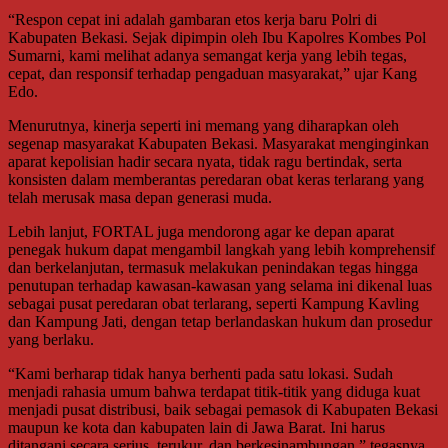
“Respon cepat ini adalah gambaran etos kerja baru Polri di
Kabupaten Bekasi. Sejak dipimpin oleh Ibu Kapolres Kombes Pol
Sumarni, kami melihat adanya semangat kerja yang lebih tegas,
cepat, dan responsif terhadap pengaduan masyarakat,” ujar Kang
Edo.
Menurutnya, kinerja seperti ini memang yang diharapkan oleh
segenap masyarakat Kabupaten Bekasi. Masyarakat menginginkan
aparat kepolisian hadir secara nyata, tidak ragu bertindak, serta
konsisten dalam memberantas peredaran obat keras terlarang yang
telah merusak masa depan generasi muda.
Lebih lanjut, FORTAL juga mendorong agar ke depan aparat
penegak hukum dapat mengambil langkah yang lebih komprehensif
dan berkelanjutan, termasuk melakukan penindakan tegas hingga
penutupan terhadap kawasan-kawasan yang selama ini dikenal luas
sebagai pusat peredaran obat terlarang, seperti Kampung Kavling
dan Kampung Jati, dengan tetap berlandaskan hukum dan prosedur
yang berlaku.
“Kami berharap tidak hanya berhenti pada satu lokasi. Sudah
menjadi rahasia umum bahwa terdapat titik-titik yang diduga kuat
menjadi pusat distribusi, baik sebagai pemasok di Kabupaten Bekasi
maupun ke kota dan kabupaten lain di Jawa Barat. Ini harus
ditangani secara serius, terukur, dan berkesinambungan,” tegasnya.