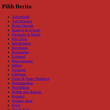
Pilih Berita
Advertorial
Anti Korupsi
Berita Daerah
Budaya & Sejarah
Ekonomi & Bisnis
Info Desa
Jabodetabek
Kesehatan
Komunitas
Kriminal
Mancanegara
Militer
Nasional
Olahraga
Opini & Suara Pembaca
Pemerintahan
Pendidikan
Politik dan Hukum
Redaksi
Seputar Jabar
Syi'ar
Tokoh Kita