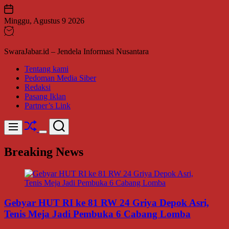
Skip
to
Minggu, Agustus 9 2026
content
SwaraJabar.id – Jendela Informasi Nusantara
Tentang kami
Pedoman Media Siber
Redaksi
Pasang Iklan
Partner’s Link
Shuffle
Search
Menu
Switch
color
Breaking News
mode
Gebyar HUT RI ke 81 RW 24 Griya Depok Asri,
Tenis Meja Jadi Pembuka 6 Cabang Lomba