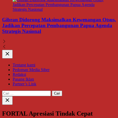
Gibran Didorong Maksimalkan Kewenangan Otsus,
Jadikan Percepatan Pembangunan Papua Agenda
Strategis Nasional
Close
Tentang kami
Pedoman Media Siber
Redaksi
Pasang Iklan
Partner’s Link
Cari
untuk:
Close
search
FORTAL Apresiasi Tindak Cepat