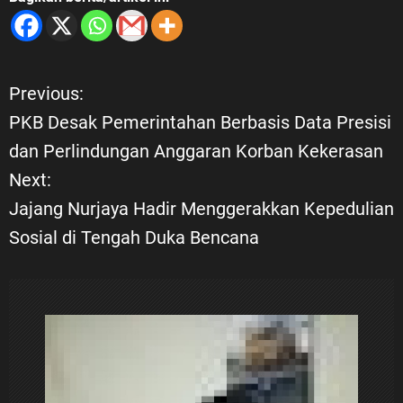
Previous:
N
PKB Desak Pemerintahan Berbasis Data Presisi
a
dan Perlindungan Anggaran Korban Kekerasan
Next:
v
Jajang Nurjaya Hadir Menggerakkan Kepedulian
i
Sosial di Tengah Duka Bencana
g
a
s
i