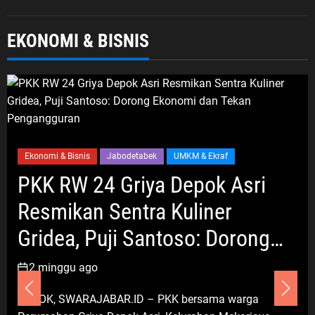
Nasional
Politik Dan Hukum
Tribrata
EKONOMI & BISNIS
Polda Metro Jaya Gelar Seminar
Hukum Bahas Perluasan Objek
Praperadilan dalam KUHAP Baru
6 Agustus 2026
Umum
Ekonomi & Bisnis
Jabodetabek
UMKM & Ekraf
Darsum Apresiasi Kepedulian
PKK RW 24 Griya Depok Asri
Cellica Nurachadiana terhadap
Resmikan Sentra Kuliner
Kabupaten Bekasi: Bukti
Pengabdian yang Nyata untuk
Gridea, Puji Santoso: Dorong
Masyarakat
Ekonomi dan Tekan
6 Agustus 2026
2 minggu ago
Pengangguran
DEPOK, SWARAJABAR.ID – PKK bersama warga
Jabodetabek
Pemerintahan