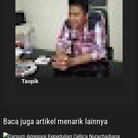
p
o
s
Taopik
Baca juga artikel menarik lainnya