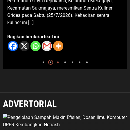
Perumahan Griya Depok Asri, Kelurahan Mekarjaya,
Politik Dan Hukum
Seputar Jabar
Kecamatan Sukmajaya, meresmikan Sentra Kuliner
Imigrasi Depok Sasar Pelajar SMAN
Gridea pada Sabtu (25/7/2026). Kehadiran sentra
2 Depok: Waspadai Jebakan Kerja
kuliner ini […]
Luar Negeri, Poltekim Jadi Jalan
Masa Depan
Bagikan berita/artikel ini
6 Agustus 2026
ADVERTORIAL