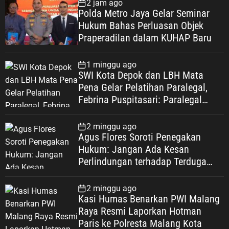
2 jam ago
Polda Metro Jaya Gelar Seminar
Hukum Bahas Perluasan Objek
Praperadilan dalam KUHAP Baru
1 minggu ago
SWI Kota Depok dan LBH Mata
Pena Gelar Pelatihan Paralegal,
Febrina Puspitasari: Paralegal
Garda Terdepan Perluas Akses
Keadilan Warga Depok
2 minggu ago
Agus Flores Soroti Penegakan
Hukum: Jangan Ada Kesan
Perlindungan terhadap Terduga
Korupsi, Kepercayaan Publik
Dipertaruhkan
2 minggu ago
Kasi Humas Benarkan PWI Malang
Raya Resmi Laporkan Hotman
Paris ke Polresta Malang Kota