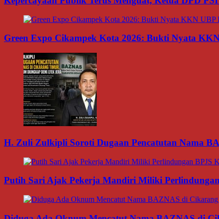
Kepercayaan Publik Terus Menguat, Ketua DPD PSI
Green Expo Cikampek Kota 2026: Bukti Nyata KK
H. Zuli Zulkipli Soroti Dugaan Pencatutan Nama 
Putih Sari Ajak Pekerja Mandiri Miliki Perlindung
Diduga Ada Oknum Mencatut Nama BAZNAS di Cikar