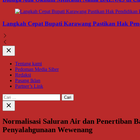
Langkah Cepat Bupati Karawang Pastikan Hak Pendi
Close
Tentang kami
Pedoman Media Siber
Redaksi
Pasang Iklan
Partner’s Link
Cari
untuk:
Close
search
Normalisasi Saluran Air dan Penertiban 
Penyalahgunaan Wewenang