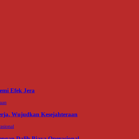
emi Efek Jera
erja, Wujudkan Kesejahteraan
gan Dalih Biaya Operasional