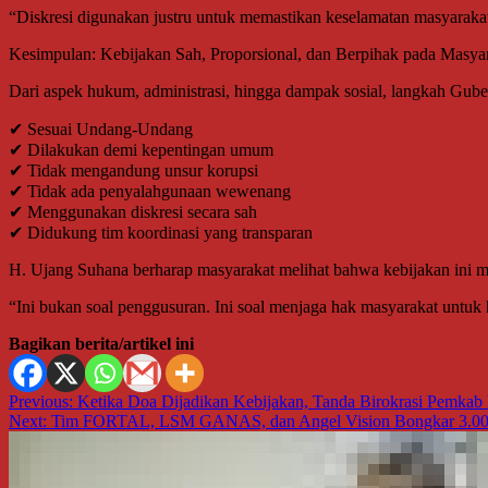
“Diskresi digunakan justru untuk memastikan keselamatan masyarakat.
Kesimpulan: Kebijakan Sah, Proporsional, dan Berpihak pada Masya
Dari aspek hukum, administrasi, hingga dampak sosial, langkah Guber
✔ Sesuai Undang-Undang
✔ Dilakukan demi kepentingan umum
✔ Tidak mengandung unsur korupsi
✔ Tidak ada penyalahgunaan wewenang
✔ Menggunakan diskresi secara sah
✔ Didukung tim koordinasi yang transparan
H. Ujang Suhana berharap masyarakat melihat bahwa kebijakan ini m
“Ini bukan soal penggusuran. Ini soal menjaga hak masyarakat untuk 
Bagikan berita/artikel ini
Navigasi
Previous:
Ketika Doa Dijadikan Kebijakan, Tanda Birokrasi Pemka
Next:
Tim FORTAL, LSM GANAS, dan Angel Vision Bongkar 3.000 B
pos