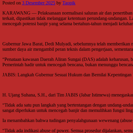
Posted on
3 Desember 2025
by
Taopik
KARAWANG — Pelaksanaan normalisasi saluran air dan penertiban ba
terkait, dipastikan tidak melanggar ketentuan perundang-undangan. L
mencegah potensi banjir yang selama bertahun-tahun menjadi keluha
Gubernur Jawa Barat, Dedi Mulyadi, sebelumnya telah memberikan ma
sumber daya air mengambil peran teknis dalam pengerjaan, sementara
“Penataan kawasan Daerah Aliran Sungai (DAS) adalah keharusan, buk
Pemerintah hadir untuk mencegah bencana, bukan menunggu bencana
JABIS: Langkah Gubernur Sesuai Hukum dan Bernilai Kepentinga
H. Ujang Suhana, S.H., dari Tim JABIS (Jabar Istimewa) menegaska
“Tidak ada satu pun langkah yang bertentangan dengan undang-undan
sangat diperlukan untuk mencegah banjir dan memulihkan fungsi lin
Ia menambahkan bahwa tudingan penyalahgunaan wewenang (abuse of
“Tidak ada indikasi abuse of power. Semua prosedur dijalankan, semu