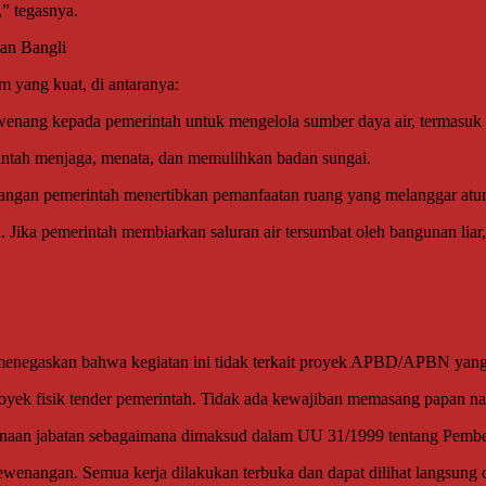
” tegasnya.
an Bangli
m yang kuat, di antaranya:
ang kepada pemerintah untuk mengelola sumber daya air, termasuk p
ntah menjaga, menata, dan memulihkan badan sungai.
gan pemerintah menertibkan pemanfaatan ruang yang melanggar atur
 Jika pemerintah membiarkan saluran air tersumbat oleh bangunan liar,
enegaskan bahwa kegiatan ini tidak terkait proyek APBD/APBN yang
n proyek fisik tender pemerintah. Tidak ada kewajiban memasang papan 
gunaan jabatan sebagaimana dimaksud dalam UU 31/1999 tentang Pembe
nangan. Semua kerja dilakukan terbuka dan dapat dilihat langsung o