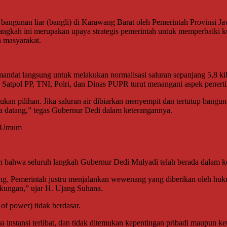
ngunan liar (bangli) di Karawang Barat oleh Pemerintah Provinsi Ja
angkah ini merupakan upaya strategis pemerintah untuk memperbaiki kua
n masyarakat.
ndat langsung untuk melakukan normalisasi saluran sepanjang 5,8 kil
 Satpol PP, TNI, Polri, dan Dinas PUPR turut menangani aspek penerti
an pilihan. Jika saluran air dibiarkan menyempit dan tertutup bangun
 datang,” tegas Gubernur Dedi dalam keterangannya.
n Umum
n bahwa seluruh langkah Gubernur Dedi Mulyadi telah berada dalam k
g. Pemerintah justru menjalankan wewenang yang diberikan oleh hukum
gkungan,” ujar H. Ujang Suhana.
 power) tidak berdasar.
a instansi terlibat, dan tidak ditemukan kepentingan pribadi maupun ke