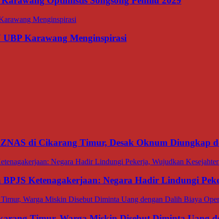
 Karawang Optimistis Songsong Pemilu 2029
N UBP Karawang Menginspirasi
BAZNAS di Cikarang Timur, Desak Oknum Diungkap d
an BPJS Ketenagakerjaan: Negara Hadir Lindungi Pek
ang Timur, Warga Miskin Disebut Diminta Uang den