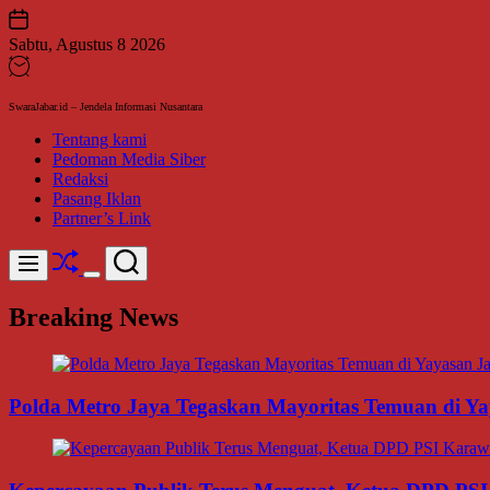
Skip
to
Sabtu, Agustus 8 2026
content
SwaraJabar.id – Jendela Informasi Nusantara
Tentang kami
Pedoman Media Siber
Redaksi
Pasang Iklan
Partner’s Link
Shuffle
Search
Menu
Switch
color
Breaking News
mode
Polda Metro Jaya Tegaskan Mayoritas Temuan di Yay