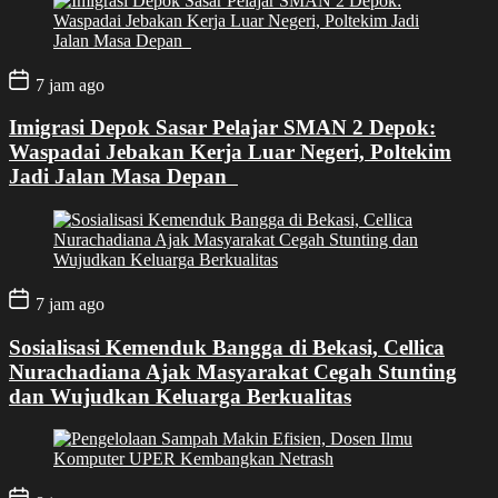
7 jam ago
Imigrasi Depok Sasar Pelajar SMAN 2 Depok:
Waspadai Jebakan Kerja Luar Negeri, Poltekim
Jadi Jalan Masa Depan
7 jam ago
Sosialisasi Kemenduk Bangga di Bekasi, Cellica
Nurachadiana Ajak Masyarakat Cegah Stunting
dan Wujudkan Keluarga Berkualitas