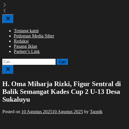
Close
Tentang kami
Pedoman Media Siber
Redaksi
Pasang Iklan
Partner’s Link
Cari
untuk:
Close
search
H. Oma Miharja Rizki, Figur Sentral di
Balik Semangat Kades Cup 2 U-13 Desa
Sukaluyu
Posted on
10 Agustus 2025
10 Agustus 2025
by
Taopik