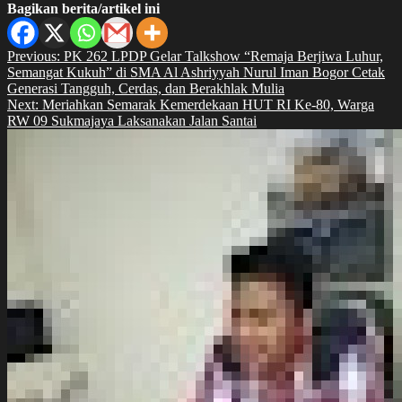
Bagikan berita/artikel ini
Navigasi
Previous:
PK 262 LPDP Gelar Talkshow “Remaja Berjiwa Luhur,
Semangat Kukuh” di SMA Al Ashriyyah Nurul Iman Bogor Cetak
pos
Generasi Tangguh, Cerdas, dan Berakhlak Mulia
Next:
Meriahkan Semarak Kemerdekaan HUT RI Ke-80, Warga
RW 09 Sukmajaya Laksanakan Jalan Santai