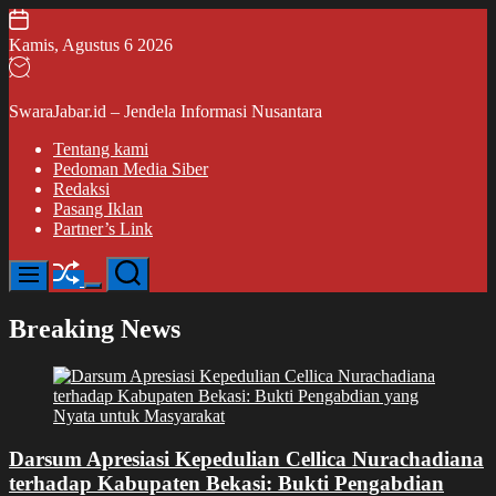
Skip
to
Kamis, Agustus 6 2026
content
SwaraJabar.id – Jendela Informasi Nusantara
Tentang kami
Pedoman Media Siber
Redaksi
Pasang Iklan
Partner’s Link
Shuffle
Search
Menu
Switch
color
Breaking News
mode
Darsum Apresiasi Kepedulian Cellica Nurachadiana
terhadap Kabupaten Bekasi: Bukti Pengabdian