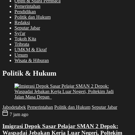
Opini & Suara Pembaca
Pemerintahan
Pendidikan
Politik dan Hukum
Redaksi
Seputar Jabar
Syi'ar
Tokoh Kita
Tribrata
UMKM & Ekraf
Umum
Wisata & Hiburan
Politik & Hukum
Jabodetabek
Pemerintahan
Politik dan Hukum
Seputar Jabar
7 jam ago
Imigrasi Depok Sasar Pelajar SMAN 2 Depok:
Waspadai Jebakan Kerja Luar Negeri, Poltekim