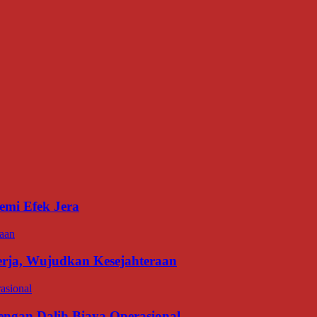
emi Efek Jera
erja, Wujudkan Kesejahteraan
gan Dalih Biaya Operasional