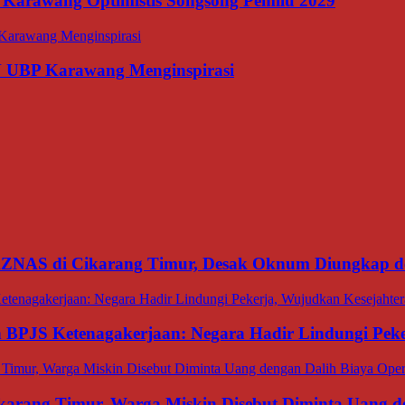
 Karawang Optimistis Songsong Pemilu 2029
N UBP Karawang Menginspirasi
BAZNAS di Cikarang Timur, Desak Oknum Diungkap d
an BPJS Ketenagakerjaan: Negara Hadir Lindungi Pek
ang Timur, Warga Miskin Disebut Diminta Uang den