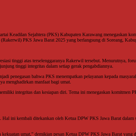
tai Keadilan Sejahtera (PKS) Kabupaten Karawang menegaskan kom
h (Rakerwil) PKS Jawa Barat 2025 yang berlangsung di Soreang, Kabu
 tinggi atas terselenggaranya Rakerwil tersebut. Menurutnya, forum s
njung tinggi integritas dalam setiap gerak pengabdiannya.
jadi penegasan bahwa PKS menempatkan pelayanan kepada masyarakat
paya menghadirkan manfaat bagi umat.
emiliki integritas dan kesiapan diri. Tema ini menegaskan komitmen PK
uarga. Hal ini kembali ditekankan oleh Ketua DPW PKS Jawa Barat da
 dan kekuatan umat,” demikian pesan Ketua DPW PKS Jawa Barat yang d