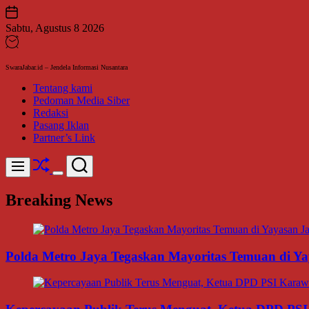
Skip
to
Sabtu, Agustus 8 2026
content
SwaraJabar.id – Jendela Informasi Nusantara
Tentang kami
Pedoman Media Siber
Redaksi
Pasang Iklan
Partner’s Link
Shuffle
Search
Menu
Switch
color
Breaking News
mode
Polda Metro Jaya Tegaskan Mayoritas Temuan di Yay