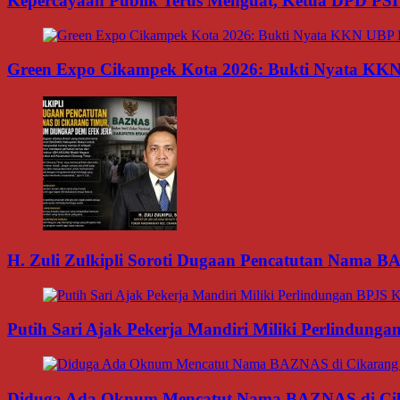
Kepercayaan Publik Terus Menguat, Ketua DPD PSI
Green Expo Cikampek Kota 2026: Bukti Nyata KK
H. Zuli Zulkipli Soroti Dugaan Pencatutan Nama 
Putih Sari Ajak Pekerja Mandiri Miliki Perlindung
Diduga Ada Oknum Mencatut Nama BAZNAS di Cikar