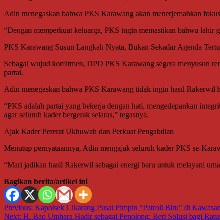
Adin menegaskan bahwa PKS Karawang akan menerjemahkan fokus ters
“Dengan memperkuat keluarga, PKS ingin memastikan bahwa lahir ge
PKS Karawang Susun Langkah Nyata, Bukan Sekadar Agenda Tertul
Sebagai wujud komitmen, DPD PKS Karawang segera menyusun rencan
partai.
Adin menegaskan bahwa PKS Karawang tidak ingin hasil Rakerwil ha
“PKS adalah partai yang bekerja dengan hati, mengedepankan integri
agar seluruh kader bergerak selaras,” tegasnya.
Ajak Kader Pererat Ukhuwah dan Perkuat Pengabdian
Menutup pernyataannya, Adin mengajak seluruh kader PKS se-Karawa
“Mari jadikan hasil Rakerwil sebagai energi baru untuk melayani uma
Bagikan berita/artikel ini
Navigasi
Previous:
Kapolsek Cikarang Pusat Pimpin “Patroli Biru” di Kawasa
Next:
H. Bao Umbara Hadir sebagai Penolong: Beri Solusi bagi Ra