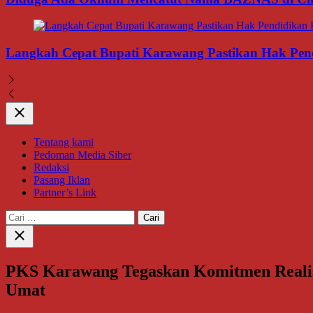
Langkah Cepat Bupati Karawang Pastikan Hak Pendi
Close
Tentang kami
Pedoman Media Siber
Redaksi
Pasang Iklan
Partner’s Link
Cari
untuk:
Close
search
PKS Karawang Tegaskan Komitmen Realisa
Umat