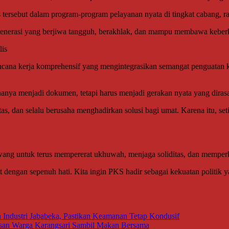
ebut dalam program-program pelayanan nyata di tingkat cabang, ran
nerasi yang berjiwa tangguh, berakhlak, dan mampu membawa keberka
is
a kerja komprehensif yang mengintegrasikan semangat penguatan ke
nya menjadi dokumen, tetapi harus menjadi gerakan nyata yang diras
tas, dan selalu berusaha menghadirkan solusi bagi umat. Karena itu, s
ng untuk terus mempererat ukhuwah, menjaga soliditas, dan memperk
t dengan sepenuh hati. Kita ingin PKS hadir sebagai kekuatan politik 
n Industri Jababeka, Pastikan Keamanan Tetap Kondusif
tusan Warga Karangsari Sambil Makan Bersama