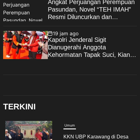
Angkat Perjuangan Perempuan
Pasundan, Novel “TEH IMAH”
Resmi Diluncurkan dan
Diharapkan Tembus Layar
Lebar
19 jam ago
Kapolri Jenderal Sigit
Dianugerahi Anggota
Kehormatan Tapak Suci, Kian
Eratkan Ikatan Polri–
Muhammadiyah
TERKINI
Umum
KKN UBP Karawang di Desa