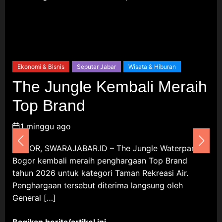
8 Agustus 2026
Komunitas
Nasional
Olahraga
Tribrata
Kapolri Jenderal Sigit
Ekonomi & Bisnis
Seputar Jabar
Wisata & Hiburan
Dianugerahi Anggota
Kehormatan Tapak Suci, Kian
The Jungle Kembali Meraih
Eratkan Ikatan Polri–
Top Brand
Muhammadiyah
8 Agustus 2026
1 minggu ago
Budaya & Sejarah
Jabodetabek
BOGOR, SWARAJABAR.ID – The Jungle Waterpark
Bogor kembali meraih penghargaan Top Brand
Komunitas
Olahraga
tahun 2026 untuk kategori Taman Rekreasi Air.
Gebyar HUT RI ke 81 RW 24
Penghargaan tersebut diterima langsung oleh
Griya Depok Asri, Tenis Meja
General […]
Jadi Pembuka 6 Cabang Lomba
8 Agustus 2026