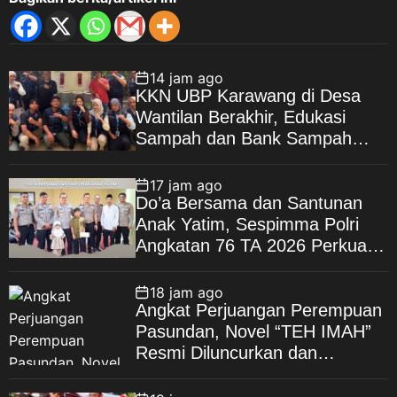
14 jam ago
KKN UBP Karawang di Desa
Wantilan Berakhir, Edukasi
Sampah dan Bank Sampah
Jadi Warisan Pengabdian
17 jam ago
Do’a Bersama dan Santunan
Anak Yatim, Sespimma Polri
Angkatan 76 TA 2026 Perkuat
Kepedulian Sosial
18 jam ago
Angkat Perjuangan Perempuan
Pasundan, Novel “TEH IMAH”
Resmi Diluncurkan dan
Diharapkan Tembus Layar
Lebar