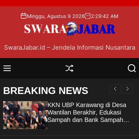
S
k
Minggu, Agustus 9 2026
2
:
29
:
43
AM
i
p
t
o
SwaraJabar.id – Jendela Informasi Nusantara
c
o
n
M
S
S
t
e
h
e
e
n
u
a
BREAKING NEWS
n
u
f
r
f
c
t
l
h
KKN UBP Karawang di Desa
e
Wantilan Berakhir, Edukasi
Sampah dan Bank Sampah
Jadi Warisan Pengabdian