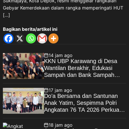
Sukmajaya, Kota Depok, resmi menggelar rangkaian
Gebyar Kemerdekaan dalam rangka memperingati HUT
[…]
Bagikan berita/artikel ini
14 jam ago
KKN UBP Karawang di Desa
Wantilan Berakhir, Edukasi
Sampah dan Bank Sampah
Jadi Warisan Pengabdian
17 jam ago
Do’a Bersama dan Santunan
Anak Yatim, Sespimma Polri
Angkatan 76 TA 2026 Perkuat
Kepedulian Sosial
18 jam ago