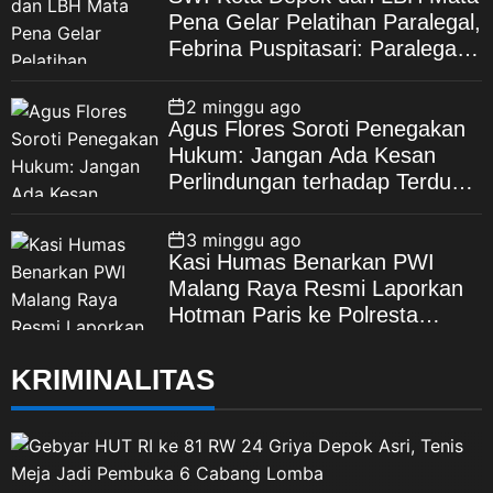
Pena Gelar Pelatihan Paralegal,
Febrina Puspitasari: Paralegal
Garda Terdepan Perluas Akses
Keadilan Warga Depok
2 minggu ago
Agus Flores Soroti Penegakan
Hukum: Jangan Ada Kesan
Perlindungan terhadap Terduga
Korupsi, Kepercayaan Publik
Dipertaruhkan
3 minggu ago
Kasi Humas Benarkan PWI
Malang Raya Resmi Laporkan
Hotman Paris ke Polresta
Malang Kota
KRIMINALITAS