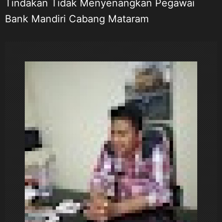
Tindakan Tidak Menyenangkan Pegawai
g
Bank Mandiri Cabang Mataram
a
s
i
p
o
s