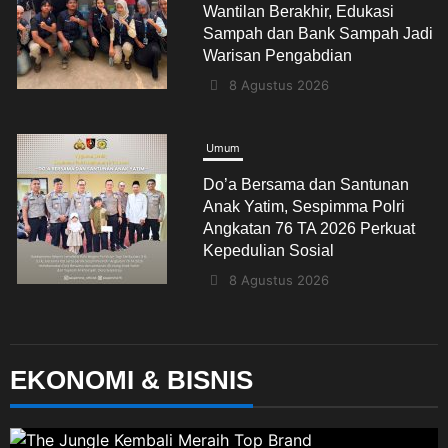
Wantilan Berakhir, Edukasi
Sampah dan Bank Sampah Jadi
Warisan Pengabdian
8 Agustus 2026
Umum
Do’a Bersama dan Santunan
Anak Yatim, Sespimma Polri
Angkatan 76 TA 2026 Perkuat
Kepedulian Sosial
8 Agustus 2026
Jabodetabek
Umum
EKONOMI & BISNIS
Angkat Perjuangan Perempuan
Pasundan, Novel “TEH IMAH”
Resmi Diluncurkan dan
Diharapkan Tembus Layar Lebar