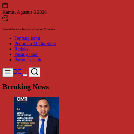
Skip
to
Kamis, Agustus 6 2026
content
SwaraJabar.id – Jendela Informasi Nusantara
Tentang kami
Pedoman Media Siber
Redaksi
Pasang Iklan
Partner’s Link
Shuffle
Search
Menu
Switch
color
Breaking News
mode