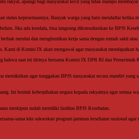
u rakyat, apalagi bagi masyarakat kecil yang tidak mampu membayar 
ikan status kepesertaannya. Banyak warga yang baru mendaftar ketika m
 belum. Jika ada kendala, bisa langsung dikonsultasikan ke BPJS Keseh
erhak menilai dan menghentikan kerja sama dengan rumah sakit atau kl
kan. Kami di Komisi IX akan mengawal agar masyarakat mendapatkan hak
ing bahwa saat ini dirinya bersama Komisi IX DPR RI dan Pemerintah
memikirkan agar tunggakan BPJS masyarakat secara mandiri yang saat i
rjuang. Ini bentuk keberpihakan negara kepada rakyatnya agar semua w
atan meskipun sudah memiliki fasilitas BPJS Kesehatan.
 bersama-sama kita sukseskan program jaminan kesehatan nasional agar