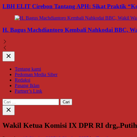
LBH ELIT Cirebon Tantang APH: Sikat Praktik “Ko
H. Bagus Machdiantoro Kembali Nahkodai BBC, Wak
Close
Tentang kami
Pedoman Media Siber
Redaksi
Pasang Iklan
Partner’s Link
Cari
untuk:
Close
search
Wakil Ketua Komisi IX DPR RI drg,.Puti