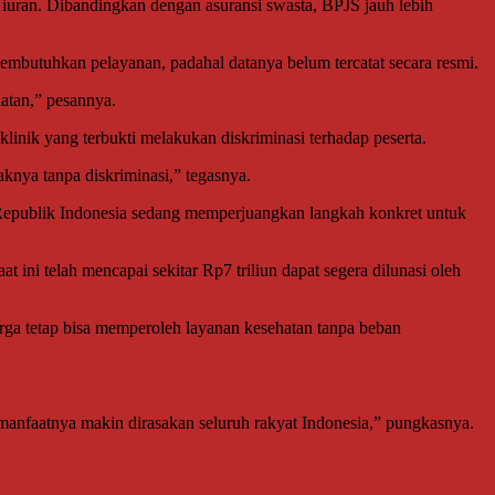
iuran. Dibandingkan dengan asuransi swasta, BPJS jauh lebih
embutuhkan pelayanan, padahal datanya belum tercatat secara resmi.
atan,” pesannya.
inik yang terbukti melakukan diskriminasi terhadap peserta.
nya tanpa diskriminasi,” tegasnya.
 Republik Indonesia sedang memperjuangkan langkah konkret untuk
ni telah mencapai sekitar Rp7 triliun dapat segera dilunasi oleh
arga tetap bisa memperoleh layanan kesehatan tanpa beban
 manfaatnya makin dirasakan seluruh rakyat Indonesia,” pungkasnya.