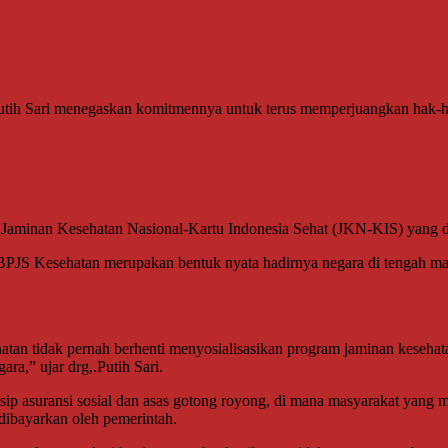
ih Sari menegaskan komitmennya untuk terus memperjuangkan hak-hak
ram Jaminan Kesehatan Nasional-Kartu Indonesia Sehat (JKN-KIS) yang
PJS Kesehatan merupakan bentuk nyata hadirnya negara di tengah ma
tidak pernah berhenti menyosialisasikan program jaminan kesehatan na
a,” ujar drg,.Putih Sari.
ip asuransi sosial dan asas gotong royong, di mana masyarakat yang 
dibayarkan oleh pemerintah.