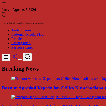
Skip
to
Jumat, Agustus 7 2026
content
SwaraJabar.id – Jendela Informasi Nusantara
Tentang kami
Pedoman Media Siber
Redaksi
Pasang Iklan
Partner’s Link
Shuffle
Search
Menu
Switch
color
Breaking News
mode
Darsum Apresiasi Kepedulian Cellica Nurachadiana