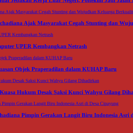
dai Jebakan Kerja Luar Negeri, Poltekim Jadi Jal
rachadiana Ajak Masyarakat Cegah Stunting dan Wuj
omputer UPER Kembangkan Netrash
luasan Objek Praperadilan dalam KUHAP Baru
 Kuasa Hukum Desak Saksi Kunci Wahyu Gilang Dih
hadiana Pimpin Gerakan Langit Biru Indonesia Asri 