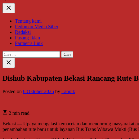
Close
Tentang kami
Pedoman Media Siber
Redaksi
Pasang Iklan
Partner’s Link
Cari
untuk:
Close
search
Dishub Kabupaten Bekasi Rancang Rute 
Posted on
6 Oktober 2025
by
Taopik
2 min read
Bekasi — Upaya mengatasi kemacetan dan mendorong masyarakat agar
penambahan rute baru untuk layanan Bus Trans Wibawa Mukti (Bus K