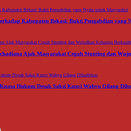
 terhadap Kabupaten Bekasi: Bukti Pengabdian yang
rachadiana Ajak Masyarakat Cegah Stunting dan Wuj
 Kuasa Hukum Desak Saksi Kunci Wahyu Gilang Dih