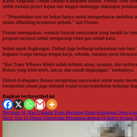
Kabid Angkutan Umum Dishub Kabupaten Bekasi, Firman Arief Semba
sudah melalui proses kajian dan tinggal menunggu dukungan pend
> “Penambahan rute ini bukan hanya untuk memperlancar mobilitas ma
umum dibanding kendaraan pribadi,” ujar Firman.
Firman menegaskan, semakin banyak masyarakat yang beralih ke transp
program nasional untuk mengurangi emisi gas rumah kaca.
Selain aspek lingkungan, Dishub juga berharap keberadaan rute bar
kegiatan warga menuju tempat kerja, sekolah, maupun pusat ekonomi 
“Bus Trans Wibawa Mukti sudah terbukti aman, nyaman, dan tarifnya 
Bekasi yang lebih tertib, lancar, dan ramah lingkungan,” tambahnya.
Dishub Kabupaten Bekasi mengimbau masyarakat untuk mulai membia
transportasi umum juga menjadi wujud nyata kepedulian terhadap lin
Bagikan berita/artikel ini
Navigasi
Previous:
H. Bao Umbara Terus Berjuang Demi Kemajuan Desa Kara
Next:
Top 10 Dosen Universitas Pertamina dengan H-Index Scopus T
pos