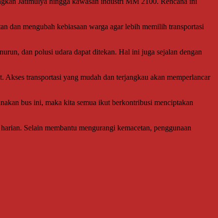
gkan Jatimulya hingga kawasan industri MM 2100. Rencana ini
tan dan mengubah kebiasaan warga agar lebih memilih transportasi
run, dan polusi udara dapat ditekan. Hal ini juga sejalan dengan
t. Akses transportasi yang mudah dan terjangkau akan memperlancar
akan bus ini, maka kita semua ikut berkontribusi menciptakan
s harian. Selain membantu mengurangi kemacetan, penggunaan