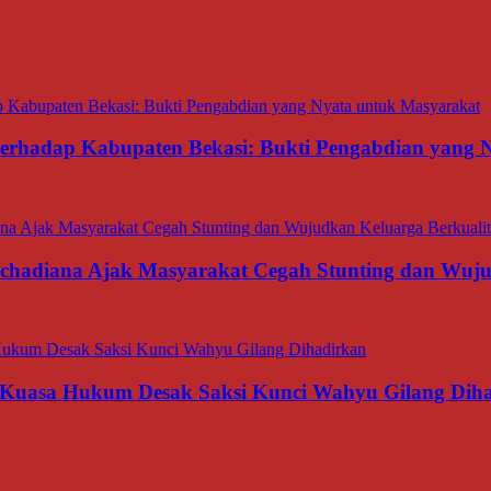
 terhadap Kabupaten Bekasi: Bukti Pengabdian yang
rachadiana Ajak Masyarakat Cegah Stunting dan Wuj
 Kuasa Hukum Desak Saksi Kunci Wahyu Gilang Dih