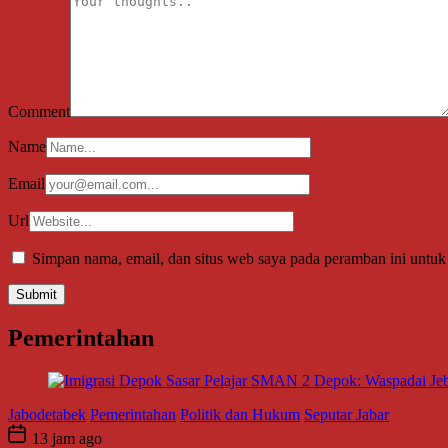
Comment
Name
Email
Url
Simpan nama, email, dan situs web saya pada peramban ini untuk
Pemerintahan
Jabodetabek
Pemerintahan
Politik dan Hukum
Seputar Jabar
13 jam ago