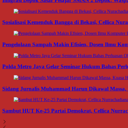
Imigrasi Depok Sasar Pelajar SMAN 2 Depok: Waspa
Sosialisasi Kemenduk Bangga di Bekasi, Cellica Nu
Pengelolaan Sampah Makin Efisien, Dosen Ilmu K
Polda Metro Jaya Gelar Seminar Hukum Bahas Per
Sidang Jurnalis Muhammad Harun Dikawal Massa,
Sambut HUT Ke-25 Partai Demokrat, Cellica Nurrac