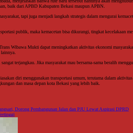
da, menjelaskan bahwa rute baru tersebut nantinya akan menghubun
anaan, baik dari APBD Kabupaten Bekasi maupun APBN.
syarakat, tapi juga menjadi langkah strategis dalam mengurai kemace
ortasi publik, maka kemacetan bisa dikurangi, tingkat kecelakaan menu
u Trans Wibawa Mukti dapat meningkatkan aktivitas ekonomi masyaraka
lainnya.
sangat terjangkau. Jika masyarakat mau bersama-sama beralih menggun
sakan diri menggunakan transportasi umum, terutama dalam aktivita
gkungan dan masa depan kota Bekasi yang lebih baik.
ngsari, Dorong Pembangunan Jalan dan PJU Lewat Aspirasi DPRD
ertinggi