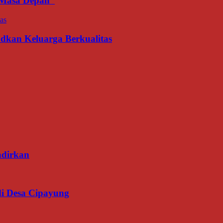
an Masa Depan
udkan Keluarga Berkualitas
adirkan
di Desa Cipayung