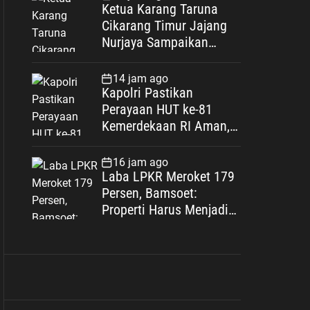
Budaya Sunda
Ketua Karang Taruna
Cikarang Timur Jajang
Nurjaya Sampaikan
Ucapan Selamat HUT
untuk Acep Juandi,
14 jam ago
Dorong Karang Taruna
Kapolri Pastikan
Semakin Solid dan
Perayaan HUT ke-81
Berdampak
Kemerdekaan RI Aman,
Sinergi Lintas Institusi
Diperkuat
16 jam ago
Laba LPKR Meroket 179
Persen, Bamsoet:
Properti Harus Menjadi
Arsitek Pertumbuhan
Ekonomi Nasional