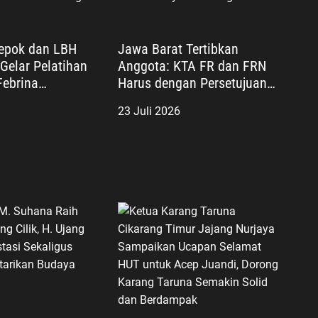
epok dan LBH
Jawa Barat Tertibkan
Gelar Pelatihan
Anggota: KTA FR dan FRN
Febrina
Harus dengan Persetujuan
: Paralegal
Ketum Agus Flores, Tidak
23 Juli 2026
epan Perluas
Sesuai Dinyatakan Ilegal
ilan Warga