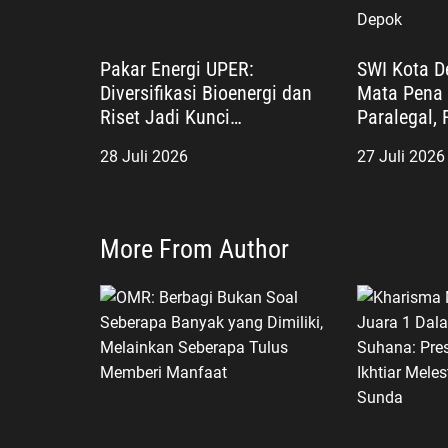
Pakar Energi UPER:
SWI Kota D
Diversifikasi Bioenergi dan
Mata Pena 
Riset Jadi Kunci
Paralegal, 
Keberhasilan B50
Puspitasari
28 Juli 2026
27 Juli 2026
Garda Terd
Akses Kead
Depok
More From Author