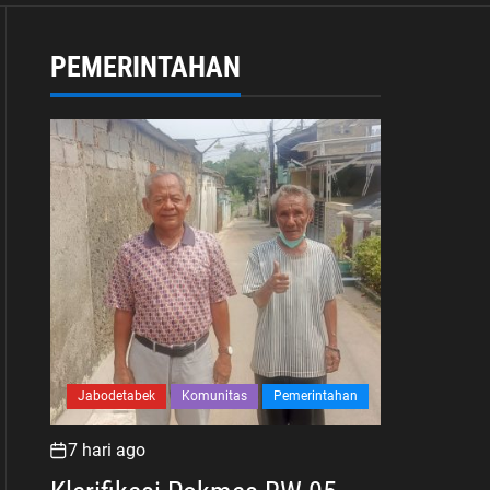
PEMERINTAHAN
Jabodetabek
Komunitas
Pemerintahan
7 hari ago