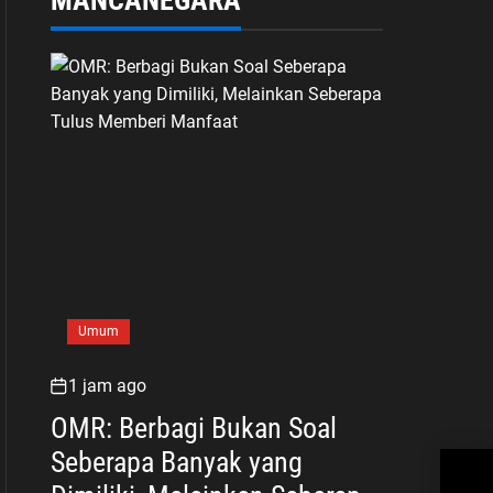
Umum
1 jam ago
OMR: Berbagi Bukan Soal
Seberapa Banyak yang
Fas
Sela