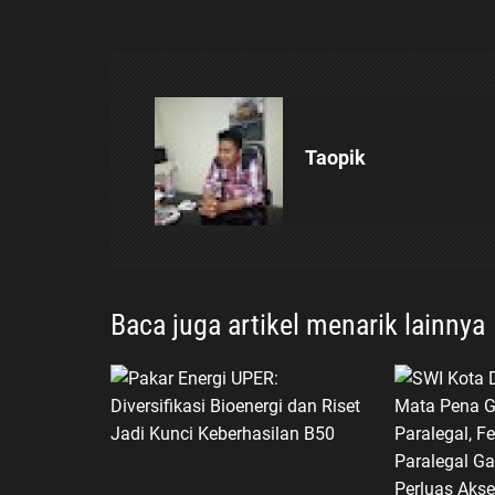
i
g
a
Taopik
s
i
p
Baca juga artikel menarik lainnya
o
s