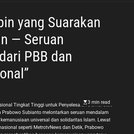
Dorong Karang Taruna
Semakin Solid dan Berdampak
in yang Suarakan
n — Seruan
dari PBB dan
onal”
3 min read
asional Tingkat Tinggi untuk Penyelesaian Damai atas
en Prabowo Subianto melontarkan seruan mendalam
emanusiaan universal dan solidaritas Islam. Lewat
nasional seperti MetrotvNews dan Detik, Prabowo