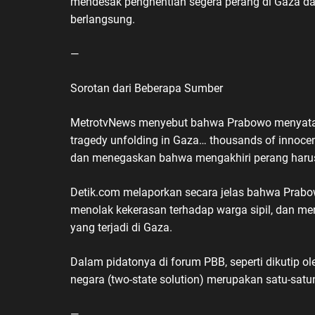
mendesak penghentian segera perang di Gaza d
berlangsung.
—
Sorotan dari Beberapa Sumber
MetrotvNews menyebut bahwa Prabowo menyatakan
tragedy unfolding in Gaza… thousands of innocen
dan menegaskan bahwa mengakhiri perang harus m
Detik.com melaporkan secara jelas bahwa Prabow
menolak kekerasan terhadap warga sipil, dan me
yang terjadi di Gaza.
Dalam pidatonya di forum PBB, seperti dikutip 
negara (two-state solution) merupakan satu-satun
—