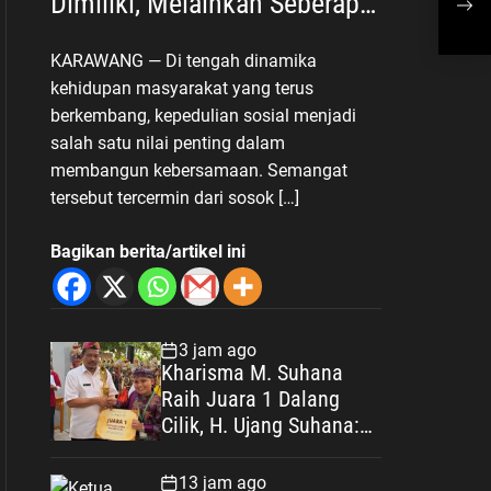
Dimiliki, Melainkan Seberapa
Bha
Tulus Memberi Manfaat
Sem
KARAWANG — Di tengah dinamika
kehidupan masyarakat yang terus
berkembang, kepedulian sosial menjadi
salah satu nilai penting dalam
membangun kebersamaan. Semangat
tersebut tercermin dari sosok […]
Bagikan berita/artikel ini
3 jam ago
Kharisma M. Suhana
Raih Juara 1 Dalang
Cilik, H. Ujang Suhana:
Prestasi Sekaligus
Ikhtiar Melestarikan
13 jam ago