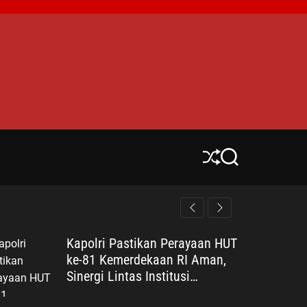
S
S
h
e
u
a
ff
r
l
c
e
h
Kapolri Pastikan Perayaan HUT
ke-81 Kemerdekaan RI Aman,
Sinergi Lintas Institusi
Diperkuat