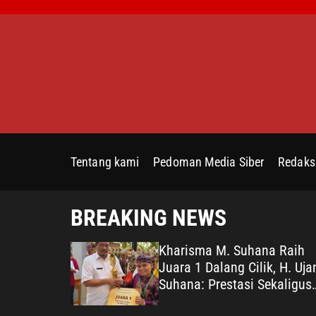
S
k
i
p
t
o
c
o
n
Tentang kami
Pedoman Media Siber
Redaks
t
e
n
BREAKING NEWS
t
n Soal
Kharisma M. Suhana Raih
g Dimiliki,
Juara 1 Dalang Cilik, H. Uja
 Tulus
Suhana: Prestasi Sekaligus
Ikhtiar Melestarikan Budaya