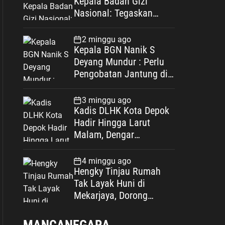
Kepala Badan Gizi
Nasional: Tegaskan
Bebas Konflik
Kepentingan
2 minggu ago
Kepala BGN Nanik S
Deyang Mundur : Perlu
Pengobatan Jantung di
Luar Negeri
3 minggu ago
Kadis DLHK Kota Depok
Hadir Hingga Larut
Malam, Dengar
Langsung Polemik
Retribusi Sampah di
4 minggu ago
Mekarjaya
Hengky Tinjau Rumah
Tak Layak Huni di
Mekarjaya, Dorong
Perbaikan Melalui Dana
BTT dan CSR
MANCANEGARA