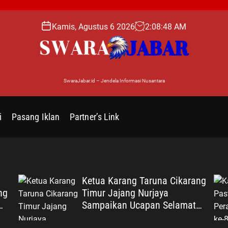
Kamis, Agustus 6 2026
2
:
08
:
49
AM
SwaraJabar.id – Jendela Informasi Nusantara
i
Pasang Iklan
Partner’s Link
Ketua Karang Taruna Cikarang
ng
Timur Jajang Nurjaya
Sampaikan Ucapan Selamat
HUT untuk Acep Juandi,