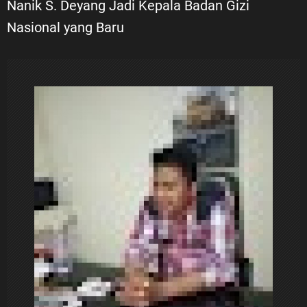
Nanik S. Deyang Jadi Kepala Badan Gizi
g
Nasional yang Baru
a
s
i
p
o
s