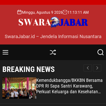
S
k
Minggu, Agustus 9 2026
11
:
13
:
13
AM
i
p
t
o
SwaraJabar.id – Jendela Informasi Nusantara
c
o
n
M
S
S
t
e
h
e
e
n
u
a
BREAKING NEWS
n
u
ff
r
l
c
t
e
h
Kemendukbangga/BKKBN Bersama
Ol
PR RI Sapa Santri Karawang,
An
erkuat Keluarga dan Kesehatan
da
esantren