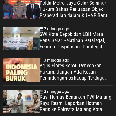
Polda Metro Jaya Gelar Seminar
Hukum Bahas Perluasan Objek
Praperadilan dalam KUHAP Baru
2 minggu ago
SWI Kota Depok dan LBH Mata
Pena Gelar Pelatihan Paralegal,
Febrina Puspitasari: Paralegal
Garda Terdepan Perluas Akses
Keadilan Warga Depok
3 minggu ago
Agus Flores Soroti Penegakan
Hukum: Jangan Ada Kesan
Perlindungan terhadap Terduga
Korupsi, Kepercayaan Publik
Dipertaruhkan
3 minggu ago
Kasi Humas Benarkan PWI Malang
Raya Resmi Laporkan Hotman
Paris ke Polresta Malang Kota