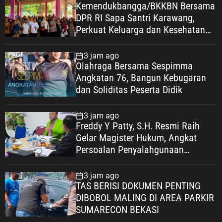
Kemendukbangga/BKKBN Bersama
DPR RI Sapa Santri Karawang,
Perkuat Keluarga dan Kesehatan
Pesantren
3 jam ago
Olahraga Bersama Sespimma
Angkatan 76, Bangun Kebugaran
dan Soliditas Peserta Didik
3 jam ago
Freddy Y Patty, S.H. Resmi Raih
Gelar Magister Hukum, Angkat
Persoalan Penyalahgunaan
Keadaan dalam Peralihan Hak Atas
Tanah
3 jam ago
TAS BERISI DOKUMEN PENTING
DIBOBOL MALING DI AREA PARKIR
SUMARECON BEKASI