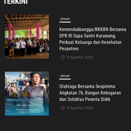
TERKINI
Umum
Olahraga Bersama Sespimma
Angkatan 76, Bangun Kebugaran
dan Soliditas Peserta Didik
9 Agustus 2026
Umum
Freddy Y Patty, S.H. Resmi Raih
Gelar Magister Hukum, Angkat
Persoalan Penyalahgunaan
Keadaan dalam Peralihan Hak Atas
Tanah
9 Agustus 2026