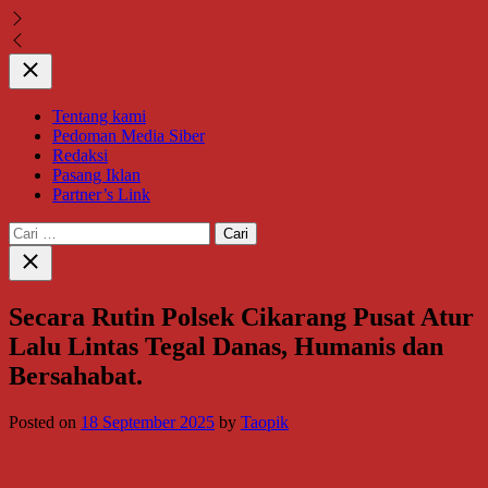
Close
Tentang kami
Pedoman Media Siber
Redaksi
Pasang Iklan
Partner’s Link
Cari
untuk:
Close
search
Secara Rutin Polsek Cikarang Pusat Atur
Lalu Lintas Tegal Danas, Humanis dan
Bersahabat.
Posted on
18 September 2025
by
Taopik