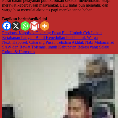
Pusat dalam pelayanan publik: bukan sekadar menertibkan, tetapi
merawat kepercayaan masyarakat. Lalu lintas pun mengalir, dan
warga bisa memulai aktivitas pagi mereka tanpa beban.
Bagikan berita/artikel ini
Navigasi
Previous:
Kapolsek Cikarang Pusat Elia Umboh Cek Lahan
Ketahanan Pangan: Bukti Kepedulian Polisi untuk Warga
pos
Next:
Kapolsek Cikarang Pusat: Teladani Akhlak Nabi Muhammad
SAW dan Rawat Toleransi untuk Kabupaten Bekasi yang Selalu
Rukun & Harmonis