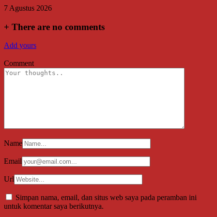
7 Agustus 2026
+
There are no comments
Add yours
Comment
Name
Email
Url
Simpan nama, email, dan situs web saya pada peramban ini
untuk komentar saya berikutnya.