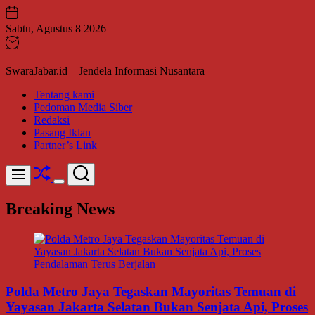
Skip
to
Sabtu, Agustus 8 2026
content
SwaraJabar.id – Jendela Informasi Nusantara
Tentang kami
Pedoman Media Siber
Redaksi
Pasang Iklan
Partner’s Link
Shuffle
Search
Menu
Switch
color
Breaking News
mode
Polda Metro Jaya Tegaskan Mayoritas Temuan di
Yayasan Jakarta Selatan Bukan Senjata Api, Proses