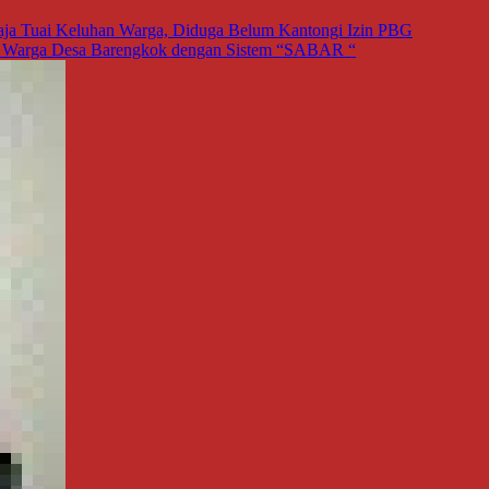
aja Tuai Keluhan Warga, Diduga Belum Kantongi Izin PBG
h Warga Desa Barengkok dengan Sistem “SABAR “