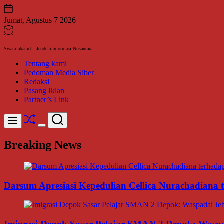
Skip
to
Jumat, Agustus 7 2026
content
SwaraJabar.id – Jendela Informasi Nusantara
Tentang kami
Pedoman Media Siber
Redaksi
Pasang Iklan
Partner’s Link
Shuffle
Search
Menu
Switch
color
Breaking News
mode
Darsum Apresiasi Kepedulian Cellica Nurachadiana