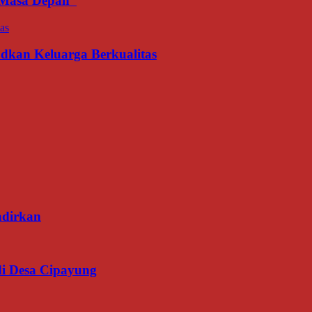
an Masa Depan
udkan Keluarga Berkualitas
adirkan
di Desa Cipayung