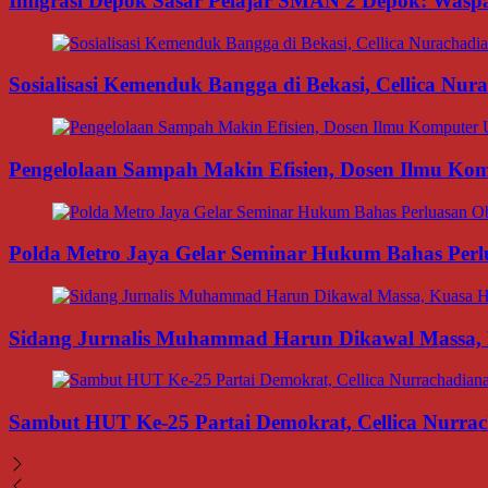
Imigrasi Depok Sasar Pelajar SMAN 2 Depok: Waspa
Sosialisasi Kemenduk Bangga di Bekasi, Cellica Nu
Pengelolaan Sampah Makin Efisien, Dosen Ilmu K
Polda Metro Jaya Gelar Seminar Hukum Bahas Per
Sidang Jurnalis Muhammad Harun Dikawal Massa,
Sambut HUT Ke-25 Partai Demokrat, Cellica Nurrac