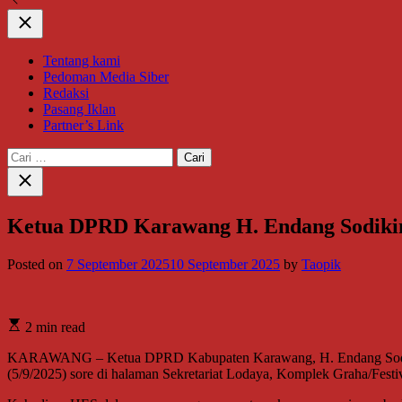
Close
Tentang kami
Pedoman Media Siber
Redaksi
Pasang Iklan
Partner’s Link
Cari
untuk:
Close
search
Ketua DPRD Karawang H. Endang Sodikin 
Posted on
7 September 2025
10 September 2025
by
Taopik
2 min read
KARAWANG – Ketua DPRD Kabupaten Karawang, H. Endang Sodikin
(5/9/2025) sore di halaman Sekretariat Lodaya, Komplek Graha/Fest