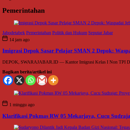
Pemerintahan
Jabodetabek
Pemerintahan
Politik dan Hukum
Seputar Jabar
14 jam ago
Imigrasi Depok Sasar Pelajar SMAN 2 Depok: Waspa
DEPOK, SWARAJABAR.ID — Kantor Imigrasi Kelas I Non TPI Depok 
Bagikan berita/artikel ini
1 minggu ago
Klarifikasi Pokmas RW 05 Mekarjaya, Cucu Sudrajat: