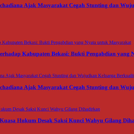
rachadiana Ajak Masyarakat Cegah Stunting dan Wuj
 terhadap Kabupaten Bekasi: Bukti Pengabdian yang
rachadiana Ajak Masyarakat Cegah Stunting dan Wuj
 Kuasa Hukum Desak Saksi Kunci Wahyu Gilang Dih