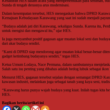
Kehadiran HES dalam acara yang mempertemukan para seniman, buday
Sunda di tengah derasnya arus modernisasi.
Dalam kesempatan tersebut, HES menegaskan bahwa DPRD Karawang 
Kemajuan Kebudayaan Karawang yang saat ini sudah menjadi payu
“Budaya adalah jati diri Karawang, sekaligus Sunda. Karena itu, Pe
untuk mengisi dan mengawal itu,” ujar HES.
Ia juga menyambut positif gagasan agar muatan lokal seni dan budaya
dari akar budaya sendiri.
“Kami di DPRD siap mendorong agar muatan lokal benar-benar ditera
gadget ketimbang budayanya sendiri,” tegas HES.
Ketua Umum Lodaya, Nace Permana, dalam sambutannya menjelaskan
Salah satu isu penting yang dibahas adalah bedog lubuk sebagai iko
Menurut HES, gagasan tersebut sejalan dengan semangat DPRD Karaw
kawasan industri, melainkan juga sebagai tanah yang kaya seni, tradisi,
“Karawang harus punya wajah budaya yang kuat. Inilah tugas kita b
HES.
Bagikan berita/artikel ini