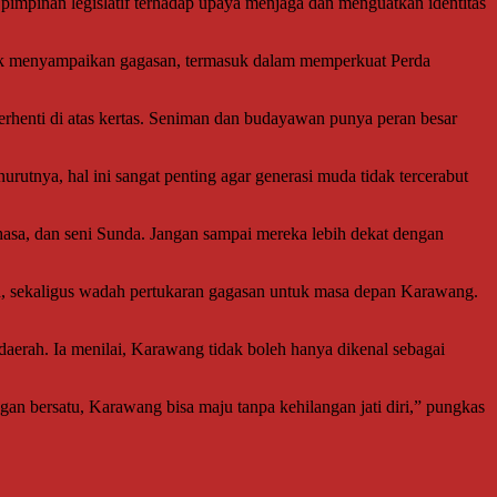
mpinan legislatif terhadap upaya menjaga dan menguatkan identitas
k menyampaikan gagasan, termasuk dalam memperkuat Perda
erhenti di atas kertas. Seniman dan budayawan punya peran besar
utnya, hal ini sangat penting agar generasi muda tidak tercerabut
asa, dan seni Sunda. Jangan sampai mereka lebih dekat dengan
 sekaligus wadah pertukaran gagasan untuk masa depan Karawang.
rah. Ia menilai, Karawang tidak boleh hanya dikenal sebagai
n bersatu, Karawang bisa maju tanpa kehilangan jati diri,” pungkas