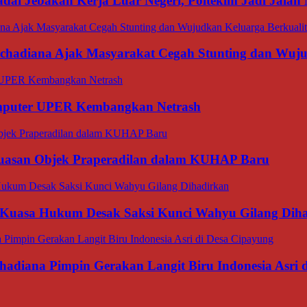
dai Jebakan Kerja Luar Negeri, Poltekim Jadi Jal
rachadiana Ajak Masyarakat Cegah Stunting dan Wuj
omputer UPER Kembangkan Netrash
luasan Objek Praperadilan dalam KUHAP Baru
 Kuasa Hukum Desak Saksi Kunci Wahyu Gilang Dih
hadiana Pimpin Gerakan Langit Biru Indonesia Asri 