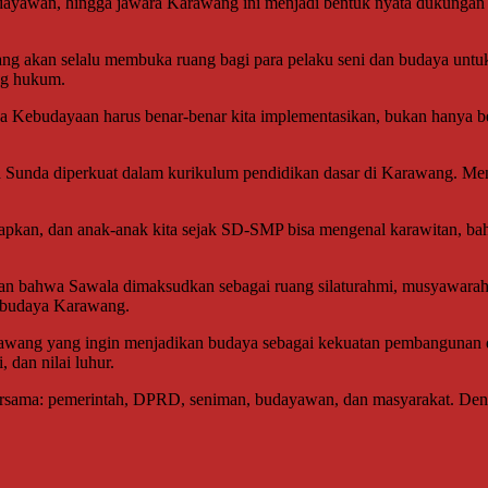
awan, hingga jawara Karawang ini menjadi bentuk nyata dukungan pi
akan selalu membuka ruang bagi para pelaku seni dan budaya untu
ng hukum.
rda Kebudayaan harus benar-benar kita implementasikan, bukan hanya b
 Sunda diperkuat dalam kurikulum pendidikan dasar di Karawang. Menur
pkan, dan anak-anak kita sejak SD-SMP bisa mengenal karawitan, bah
 bahwa Sawala dimaksudkan sebagai ruang silaturahmi, musyawarah,
n budaya Karawang.
ang yang ingin menjadikan budaya sebagai kekuatan pembangunan dae
 dan nilai luhur.
ersama: pemerintah, DPRD, seniman, budayawan, dan masyarakat. Denga