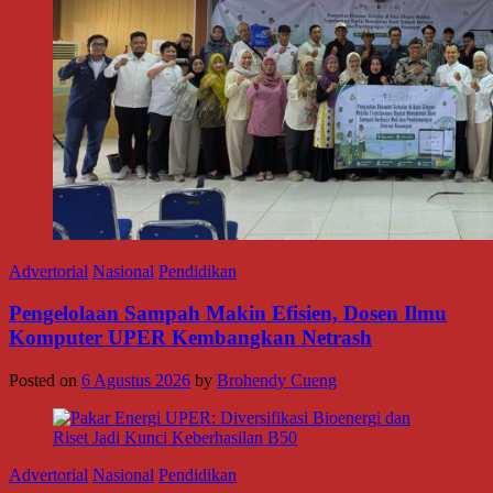
Advertorial
Nasional
Pendidikan
Pengelolaan Sampah Makin Efisien, Dosen Ilmu
Komputer UPER Kembangkan Netrash
Posted on
6 Agustus 2026
by
Brohendy Cueng
Advertorial
Nasional
Pendidikan