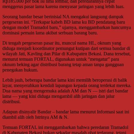
Rp185.000 per bok isi lima lembar, dan peredarannya cepat
menggerus pasar lama karena menyasar jaringan yang lebih luas.
Seorang bandar besar berinisial NA mengakui langsung dampak
pergeseran ini. “Terkapar kabeh BD lama ku BD pendatang baru
dengan model Tramadol baru,” ujarnya, menggambarkan hancurnya
dominasi pemain lama akibat serbuan barang baru.
Di tengah pergeseran pasar itu, muncul nama HL, oknum yang
diduga menjadi koordinator pemungut kutipan dari semua bandar di
wilayah Jati, Kavling dan Pilar di Kabupaten Bekasi. Dana tersebut,
menurut temuan FORTAL, digunakan untuk “mengatur” para
oknum beking agar distribusi barang tetap aman tanpa gangguan
penegakan hukum.
Lebih jauh, beberapa bandar lama kini memilih beroperasi di balik
layar, menyerahkan kendali lapangan kepada orang terdekat mereka.
Dua nama yang mengemuka adalah AM dan N — istri dari bandar
lama — yang kini diduga mengambil alih jaringan dan jalur
distribusi.
Adapun disinyalir Bandar – bandar lama menurut Informasi saat ini
diambil alih oleh Istrinya AM & N.
Temuan FORTAL ini menggambarkan bahwa peredaran Tramadol
di Kabupaten Bekasi bukan sekadar masalah obat terlarang, tetapi