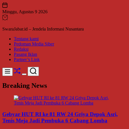
Skip
to
Minggu, Agustus 9 2026
content
SwaraJabar.id – Jendela Informasi Nusantara
Tentang kami
Pedoman Media Siber
Redaksi
Pasang Iklan
Partner’s Link
Shuffle
Search
Menu
Switch
color
Breaking News
mode
Gebyar HUT RI ke 81 RW 24 Griya Depok Asri,
Tenis Meja Jadi Pembuka 6 Cabang Lomba