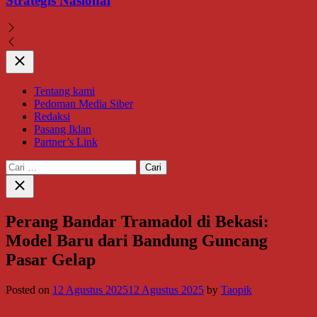
Strategis Nasional
Close
Tentang kami
Pedoman Media Siber
Redaksi
Pasang Iklan
Partner’s Link
Cari
untuk:
Close
search
Perang Bandar Tramadol di Bekasi:
Model Baru dari Bandung Guncang
Pasar Gelap
Posted on
12 Agustus 2025
12 Agustus 2025
by
Taopik