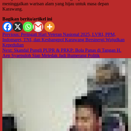
meninggalkan warisan alam yang hijau untuk masa depan
Karawang.
Bagikan berita/artikel ini
Navigasi
Previous:
Peringati Hari Veteran Nasional 2025, LVRI, PPM,
Indomaret, TNI, dan Kesbangpol Karawang Bersinergi Wujudkan
pos
Kepedulian
Next:
Skandal Pungli PUPR & PRKP: Bola Panas di Tangan H.
Aep Syaepuloh Siap Meledak Jadi Bumerang Politik