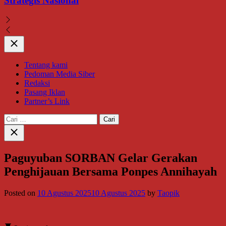
Strategis Nasional
Close
Tentang kami
Pedoman Media Siber
Redaksi
Pasang Iklan
Partner’s Link
Cari
untuk:
Close
search
Paguyuban SORBAN Gelar Gerakan
Penghijauan Bersama Ponpes Annihayah
Posted on
10 Agustus 2025
10 Agustus 2025
by
Taopik