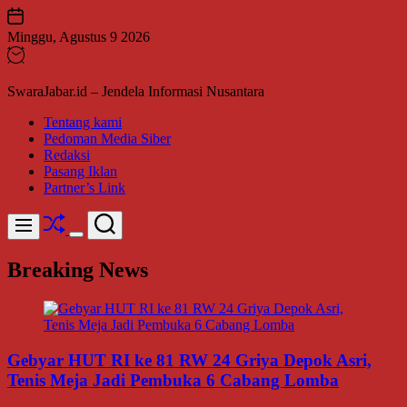
Skip
to
Minggu, Agustus 9 2026
content
SwaraJabar.id – Jendela Informasi Nusantara
Tentang kami
Pedoman Media Siber
Redaksi
Pasang Iklan
Partner’s Link
Shuffle
Search
Menu
Switch
color
Breaking News
mode
Gebyar HUT RI ke 81 RW 24 Griya Depok Asri,
Tenis Meja Jadi Pembuka 6 Cabang Lomba