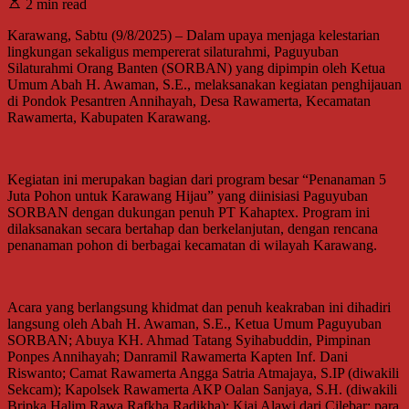
2 min read
Karawang, Sabtu (9/8/2025) – Dalam upaya menjaga kelestarian
lingkungan sekaligus mempererat silaturahmi, Paguyuban
Silaturahmi Orang Banten (SORBAN) yang dipimpin oleh Ketua
Umum Abah H. Awaman, S.E., melaksanakan kegiatan penghijauan
di Pondok Pesantren Annihayah, Desa Rawamerta, Kecamatan
Rawamerta, Kabupaten Karawang.
Kegiatan ini merupakan bagian dari program besar “Penanaman 5
Juta Pohon untuk Karawang Hijau” yang diinisiasi Paguyuban
SORBAN dengan dukungan penuh PT Kahaptex. Program ini
dilaksanakan secara bertahap dan berkelanjutan, dengan rencana
penanaman pohon di berbagai kecamatan di wilayah Karawang.
Acara yang berlangsung khidmat dan penuh keakraban ini dihadiri
langsung oleh Abah H. Awaman, S.E., Ketua Umum Paguyuban
SORBAN; Abuya KH. Ahmad Tatang Syihabuddin, Pimpinan
Ponpes Annihayah; Danramil Rawamerta Kapten Inf. Dani
Riswanto; Camat Rawamerta Angga Satria Atmajaya, S.IP (diwakili
Sekcam); Kapolsek Rawamerta AKP Oalan Sanjaya, S.H. (diwakili
Bripka Halim Rawa Rafkha Radikha); Kiai Alawi dari Cilebar; para