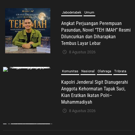
8 Agustus 2026
Komunitas
Nasional
Olahraga
Tribrata
Kapolri Jenderal Sigit Dianugerahi
Anggota Kehormatan Tapak Suci,
Kian Eratkan Ikatan Polri–
Muhammadiyah
8 Agustus 2026
Umum
Syafrudin Budiman Sampaikan Duka
Mendalam atas Wafatnya H. Moh.
Sholeh, Pengacara Inisiator “No
Viral No Justice”
8 Agustus 2026