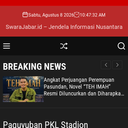
S
k
Sabtu, Agustus 8 2026
10
:
47
:
33
AM
i
p
SwaraJabar.id – Jendela Informasi Nusantara
t
o
c
M
S
S
o
e
h
e
n
u
a
n
BREAKING NEWS
u
ff
r
t
l
c
e
e
h
Angkat Perjuangan Perempuan
n
Pasundan, Novel “TEH IMAH”
t
Resmi Diluncurkan dan Diharapkan
Tembus Layar Lebar
Paguyuban PKL Stadion