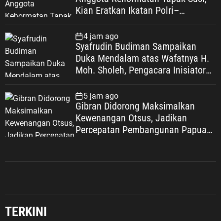
Kian Eratkan Ikatan Polri–
Muhammadiyah
4 jam ago
Syafrudin Budiman Sampaikan
Duka Mendalam atas Wafatnya H.
Moh. Sholeh, Pengacara Inisiator
“No Viral No Justice”
5 jam ago
Gibran Didorong Maksimalkan
Kewenangan Otsus, Jadikan
Percepatan Pembangunan Papua
Agenda Strategis Nasional
Jabodetabek
Umum
Angkat Perjuangan Perempuan
Pasundan, Novel “TEH IMAH” Resmi
TERKINI
Diluncurkan dan Diharapkan
Tembus Layar Lebar