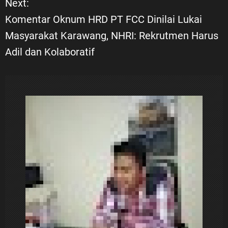
Next:
i
Komentar Oknum HRD PT FCC Dinilai Lukai
Masyarakat Karawang, NHRI: Rekrutmen Harus
g
Adil dan Kolaboratif
a
s
i
p
o
s