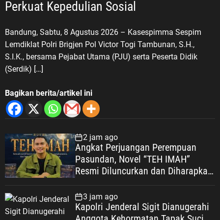
Perkuat Kepedulian Sosial
Bandung, Sabtu, 8 Agustus 2026 – Kasespimma Sespim
Lemdiklat Polri Brigjen Pol Victor Togi Tambunan, S.H.,
S.I.K., bersama Pejabat Utama (PJU) serta Peserta Didik
(Serdik) […]
Bagikan berita/artikel ini
2 jam ago
Angkat Perjuangan Perempuan
Pasundan, Novel “TEH IMAH”
Resmi Diluncurkan dan Diharapkan
Tembus Layar Lebar
3 jam ago
Kapolri Jenderal Sigit Dianugerahi
Anggota Kehormatan Tapak Suci,