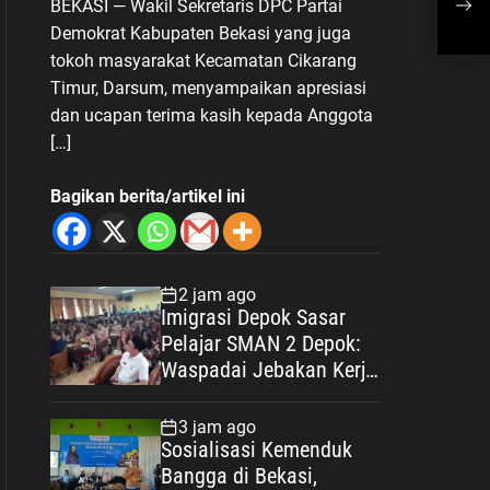
BEKASI — Wakil Sekretaris DPC Partai
untuk Masyarakat
Rak
Demokrat Kabupaten Bekasi yang juga
Hu
tokoh masyarakat Kecamatan Cikarang
Timur, Darsum, menyampaikan apresiasi
dan ucapan terima kasih kepada Anggota
[…]
Bagikan berita/artikel ini
2 jam ago
Imigrasi Depok Sasar
Pelajar SMAN 2 Depok:
Waspadai Jebakan Kerja
Luar Negeri, Poltekim
Jadi Jalan Masa Depan
3 jam ago
Sosialisasi Kemenduk
Bangga di Bekasi,