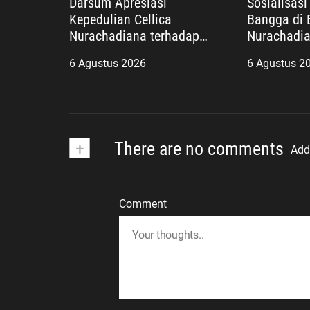
Darsum Apresiasi
Sosialisas
Kepedulian Cellica
Bangga di B
Nurachadiana terhadap
Nurachadia
Kabupaten Bekasi: Bukti
Masyarakat
6 Agustus 2026
6 Agustus 2
Pengabdian yang Nyata
dan Wujudk
untuk Masyarakat
Berkualitas
+
There are no comments
Add
Comment