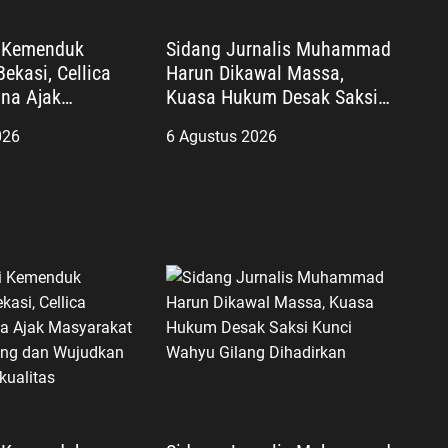
i Kemenduk
Sidang Jurnalis Muhammad
ekasi, Cellica
Harun Dikawal Massa,
na Ajak
Kuasa Hukum Desak Saksi
 Cegah Stunting
Kunci Wahyu Gilang
026
6 Agustus 2026
an Keluarga
Dihadirkan