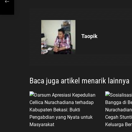
g
ri
a
s
Taopik
i
p
o
Baca juga artikel menarik lainnya
s