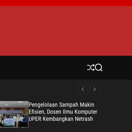
S
S
h
e
u
a
ff
r
l
c
e
h
Pengelolaan Sampah Makin
Efisien, Dosen Ilmu Komputer
UPER Kembangkan Netrash