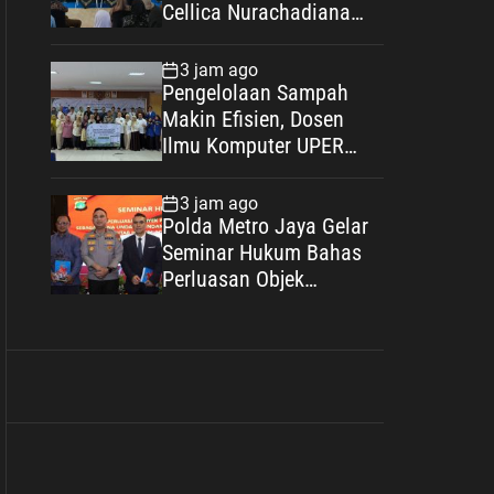
Cellica Nurachadiana
Ajak Masyarakat Cegah
Stunting dan Wujudkan
3 jam ago
Keluarga Berkualitas
Pengelolaan Sampah
Makin Efisien, Dosen
Ilmu Komputer UPER
Kembangkan Netrash
3 jam ago
Polda Metro Jaya Gelar
Seminar Hukum Bahas
Perluasan Objek
Praperadilan dalam
KUHAP Baru