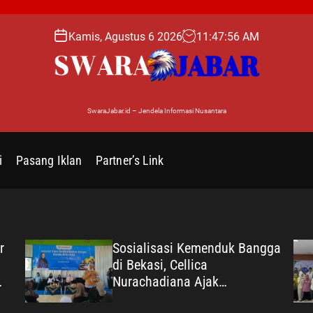
Kamis, Agustus 6 2026
11
:
47
:
57
AM
SwaraJabar.id – Jendela Informasi Nusantara
i
Pasang Iklan
Partner’s Link
r
Sosialisasi Kemenduk Bangga
di Bekasi, Cellica
Nurachadiana Ajak
Masyarakat Cegah Stunting