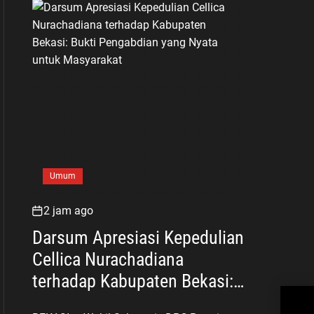
Umum
2 jam ago
Darsum Apresiasi Kepedulian
Cellica Nurachadiana
terhadap Kabupaten Bekasi:
Keb
Bukti Pengabdian yang Nyata
War