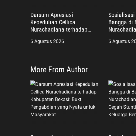
Darsum Apresiasi
Sosialisas
Kepedulian Cellica
Bangga di B
Nurachadiana terhadap
Nurachadia
Kabupaten Bekasi: Bukti
Masyarakat
6 Agustus 2026
6 Agustus 2
Pengabdian yang Nyata
dan Wujudk
untuk Masyarakat
Berkualitas
More From Author