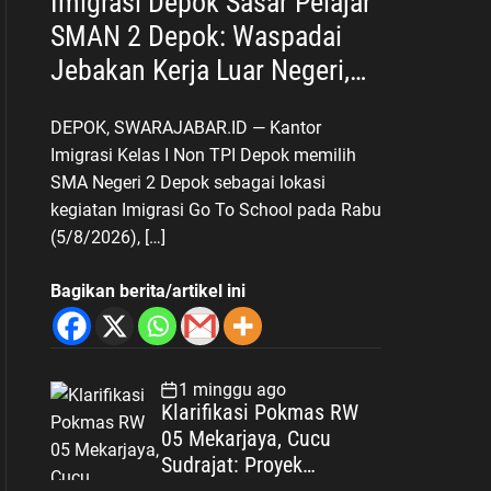
Imigrasi Depok Sasar Pelajar
SMAN 2 Depok: Waspadai
Jebakan Kerja Luar Negeri,
Poltekim Jadi Jalan Masa
DEPOK, SWARAJABAR.ID — Kantor
Depan
Imigrasi Kelas I Non TPI Depok memilih
SMA Negeri 2 Depok sebagai lokasi
kegiatan Imigrasi Go To School pada Rabu
(5/8/2026), […]
Bagikan berita/artikel ini
1 minggu ago
Klarifikasi Pokmas RW
05 Mekarjaya, Cucu
Sudrajat: Proyek
Drainase Selesai Sesuai