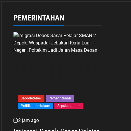
PEMERINTAHAN
Jabodetabek
Pemerintahan
Politik dan Hukum
Seputar Jabar
2 jam ago