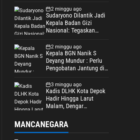
Spesifikasi
2 minggu ago
Sudaryono Dilantik Jadi
Kepala Badan Gizi
Nasional: Tegaskan
Bebas Konflik
Kepentingan
2 minggu ago
Kepala BGN Nanik S
Deyang Mundur : Perlu
Pengobatan Jantung di
Luar Negeri
3 minggu ago
Kadis DLHK Kota Depok
Hadir Hingga Larut
Malam, Dengar
Langsung Polemik
Retribusi Sampah di
MANCANEGARA
Mekarjaya