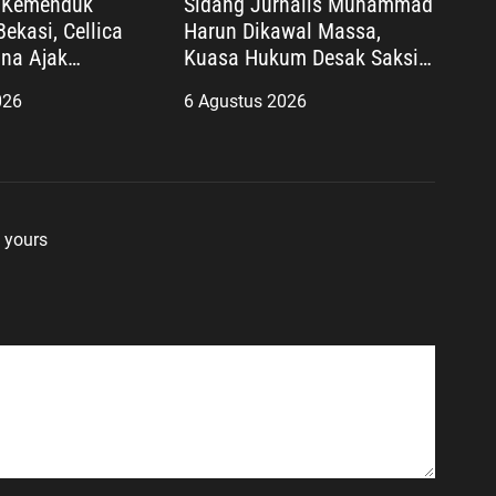
i Kemenduk
Sidang Jurnalis Muhammad
ekasi, Cellica
Harun Dikawal Massa,
na Ajak
Kuasa Hukum Desak Saksi
 Cegah Stunting
Kunci Wahyu Gilang
026
6 Agustus 2026
an Keluarga
Dihadirkan
 yours