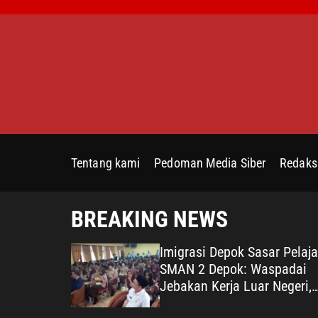
S
k
i
p
t
o
c
o
n
Tentang kami
Pedoman Media Siber
Redaks
t
e
n
BREAKING NEWS
t
epedulian
Imigrasi Depok Sasar Pelaja
na terhadap
SMAN 2 Depok: Waspadai
Bukti
Jebakan Kerja Luar Negeri,
ata untuk
Poltekim Jadi Jalan Masa