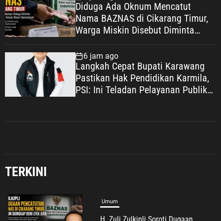
Diduga Ada Oknum Mencatut
Nama BAZNAS di Cikarang Timur,
Warga Miskin Disebut Diminta
Uang dengan Dalih Biaya
Operasional
6 jam ago
Langkah Cepat Bupati Karawang
Pastikan Hak Pendidikan Karmila,
PSI: Ini Teladan Pelayanan Publik
yang Humanis
TERKINI
Umum
Putih Sari Ajak Pekerja Mandiri