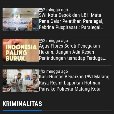
2 minggu ago
SWI Kota Depok dan LBH Mata
Pena Gelar Pelatihan Paralegal,
Febrina Puspitasari: Paralegal
Garda Terdepan Perluas Akses
Keadilan Warga Depok
2 minggu ago
Agus Flores Soroti Penegakan
Hukum: Jangan Ada Kesan
Perlindungan terhadap Terduga
Korupsi, Kepercayaan Publik
Dipertaruhkan
2 minggu ago
Kasi Humas Benarkan PWI Malang
Raya Resmi Laporkan Hotman
Paris ke Polresta Malang Kota
KRIMINALITAS