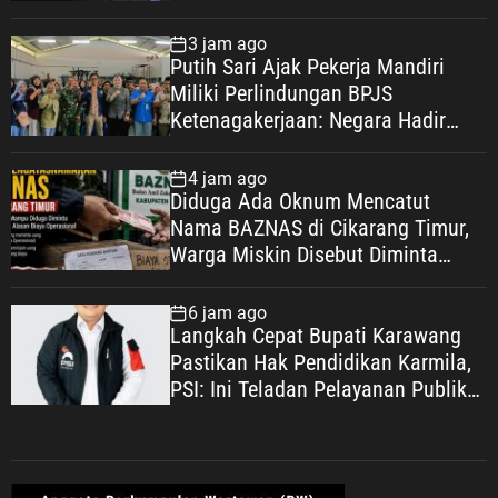
Diungkap demi Efek Jera
3 jam ago
Putih Sari Ajak Pekerja Mandiri
Miliki Perlindungan BPJS
Ketenagakerjaan: Negara Hadir
Lindungi Pekerja, Wujudkan
Kesejahteraan
4 jam ago
Diduga Ada Oknum Mencatut
Nama BAZNAS di Cikarang Timur,
Warga Miskin Disebut Diminta
Uang dengan Dalih Biaya
Operasional
6 jam ago
Langkah Cepat Bupati Karawang
Pastikan Hak Pendidikan Karmila,
PSI: Ini Teladan Pelayanan Publik
yang Humanis