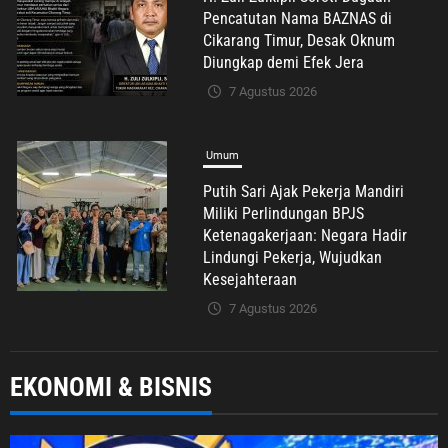
Miliki Perlindungan BPJS
Ketenagakerjaan: Negara Hadir
Lindungi Pekerja, Wujudkan
Kesejahteraan
7 Agustus 2026
Umum
Diduga Ada Oknum Mencatut Nama
BAZNAS di Cikarang Timur, Warga
Miskin Disebut Diminta Uang
dengan Dalih Biaya Operasional
7 Agustus 2026
Umum
EKONOMI & BISNIS
Langkah Cepat Bupati Karawang
Pastikan Hak Pendidikan Karmila,
PSI: Ini Teladan Pelayanan Publik