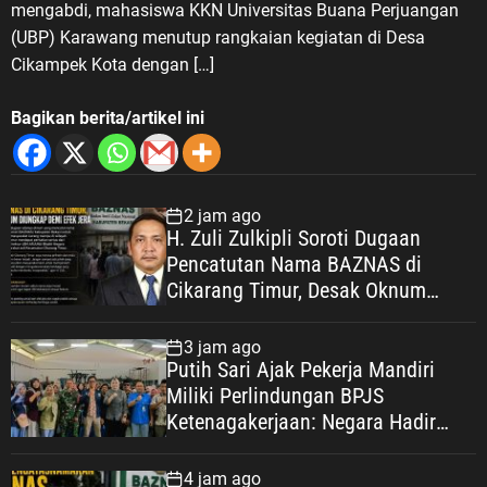
mengabdi, mahasiswa KKN Universitas Buana Perjuangan
(UBP) Karawang menutup rangkaian kegiatan di Desa
Cikampek Kota dengan […]
Bagikan berita/artikel ini
2 jam ago
H. Zuli Zulkipli Soroti Dugaan
Pencatutan Nama BAZNAS di
Cikarang Timur, Desak Oknum
Diungkap demi Efek Jera
3 jam ago
Putih Sari Ajak Pekerja Mandiri
Miliki Perlindungan BPJS
Ketenagakerjaan: Negara Hadir
Lindungi Pekerja, Wujudkan
Kesejahteraan
4 jam ago