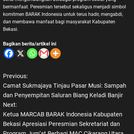
bermanfaat. Peresmian tersebut sekaligus menjadi simbol
komitmen BARAK Indonesia untuk terus hadir, mengabdi,
dan membawa manfaat bagi masyarakat Kabupaten
Bekasi.
Bagikan berita/artikel ini
Previous:
N
Camat Sukmajaya Tinjau Pasar Musi: Sampah
a
dan Penyempitan Saluran Biang Keladi Banjir
Next:
v
Ketua MARCAB BARAK Indonesia Kabupaten
i
Bekasi Apresiasi Peresmian Sekretariat dan
Program Jum’at Berbagi MAC Cikarang Utara