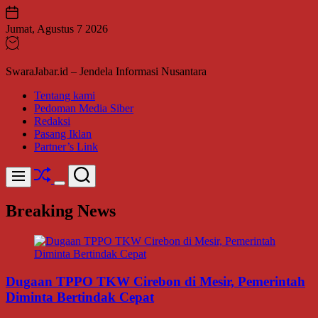
Skip
to
Jumat, Agustus 7 2026
content
SwaraJabar.id – Jendela Informasi Nusantara
Tentang kami
Pedoman Media Siber
Redaksi
Pasang Iklan
Partner’s Link
Shuffle
Search
Menu
Switch
color
Breaking News
mode
Dugaan TPPO TKW Cirebon di Mesir, Pemerintah
Diminta Bertindak Cepat