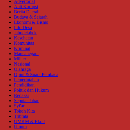
Advertorial
Anti Korupsi
Berita Daerah
Budaya & Sejarah
Ekonomi & Bisnis
Info Desa
Jabodetabek
Kesehatan
Komunitas
Kriminal
Mancanegara
Militer
Nasional
Olahraga
Opini & Suara Pembaca
Pemerintahan
Pendidikan
Politik dan Hukum
Redaksi
Seputar Jabar
Syi'ar
Tokoh Kita
Tribrata
UMKM & Ekraf
Umum