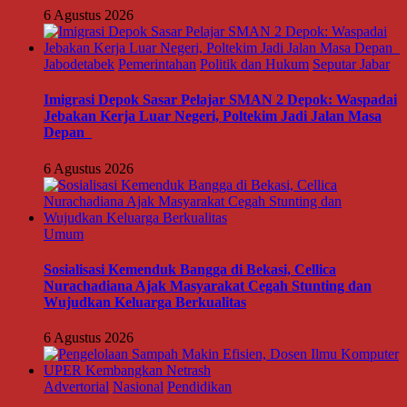
6 Agustus 2026
Jabodetabek
Pemerintahan
Politik dan Hukum
Seputar Jabar
Imigrasi Depok Sasar Pelajar SMAN 2 Depok: Waspadai
Jebakan Kerja Luar Negeri, Poltekim Jadi Jalan Masa
Depan
6 Agustus 2026
Umum
Sosialisasi Kemenduk Bangga di Bekasi, Cellica
Nurachadiana Ajak Masyarakat Cegah Stunting dan
Wujudkan Keluarga Berkualitas
6 Agustus 2026
Advertorial
Nasional
Pendidikan