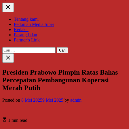
Close
Tentang kami
Pedoman Media Siber
Redaksi
Pasang Iklan
Partner’s Link
Cari
untuk:
Close
search
Presiden Prabowo Pimpin Ratas Bahas
Percepatan Pembangunan Koperasi
Merah Putih
Posted on
8 Mei 2025
9 Mei 2025
by
admin
1 min read