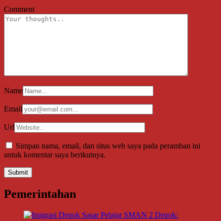
Comment
Name
Email
Url
Simpan nama, email, dan situs web saya pada peramban ini
untuk komentar saya berikutnya.
Pemerintahan