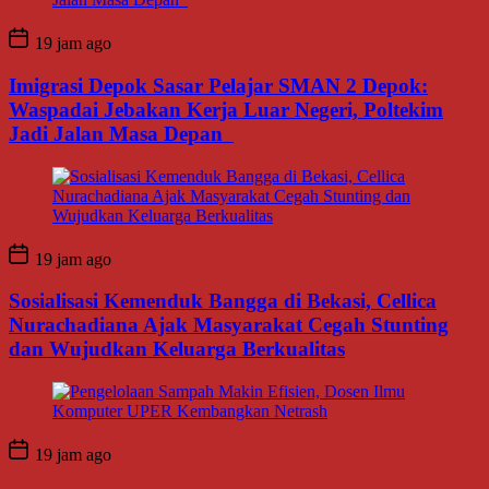
19 jam ago
Imigrasi Depok Sasar Pelajar SMAN 2 Depok:
Waspadai Jebakan Kerja Luar Negeri, Poltekim
Jadi Jalan Masa Depan
19 jam ago
Sosialisasi Kemenduk Bangga di Bekasi, Cellica
Nurachadiana Ajak Masyarakat Cegah Stunting
dan Wujudkan Keluarga Berkualitas
19 jam ago