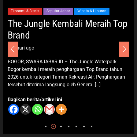
Polda Metro Jaya Gelar Seminar
Ekonomi & Bisnis
Seputar Jabar
Wisata & Hiburan
Hukum Bahas Perluasan Objek
The Jungle Kembali Meraih Top
Praperadilan dalam KUHAP Baru
6 Agustus 2026
Brand
6 hari ago
Umum
BOGOR, SWARAJABAR.ID – The Jungle Waterpark
Darsum Apresiasi Kepedulian
Bogor kembali meraih penghargaan Top Brand tahun
Cellica Nurachadiana terhadap
2026 untuk kategori Taman Rekreasi Air. Penghargaan
Kabupaten Bekasi: Bukti
tersebut diterima langsung oleh General […]
Pengabdian yang Nyata untuk
Masyarakat
Bagikan berita/artikel ini
6 Agustus 2026