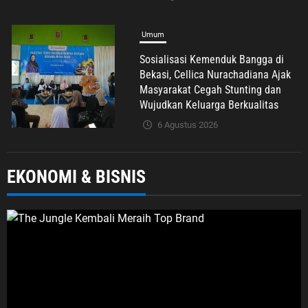
Umum
Sosialisasi Kemenduk Bangga di
Bekasi, Cellica Nurachadiana Ajak
Masyarakat Cegah Stunting dan
Wujudkan Keluarga Berkualitas
6 Agustus 2026
Advertorial
Nasional
Pendidikan
EKONOMI & BISNIS
Pengelolaan Sampah Makin Efisien,
Dosen Ilmu Komputer UPER
Kembangkan Netrash
6 Agustus 2026
Nasional
Politik Dan Hukum
Tribrata