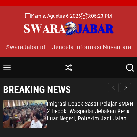
S
k
Kamis, Agustus 6 2026
3
:
06
:
24
PM
i
p
t
o
SwaraJabar.id – Jendela Informasi Nusantara
c
o
n
M
S
S
t
e
h
e
e
n
u
a
BREAKING NEWS
n
u
ff
r
l
c
t
e
h
Imigrasi Depok Sasar Pelajar SMAN
2 Depok: Waspadai Jebakan Kerja
Luar Negeri, Poltekim Jadi Jalan
Masa Depan