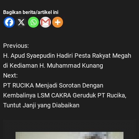
Bagikan berita/artikel ini
Previous:
N
H. Apud Syaepudin Hadiri Pesta Rakyat Megah
a
di Kediaman H. Muhammad Kunang
Next:
v
PT RUCIKA Menjadi Sorotan Dengan
i
Kembalinya LSM CAKRA Geruduk PT Rucika,
Tuntut Janji yang Diabaikan
g
a
s