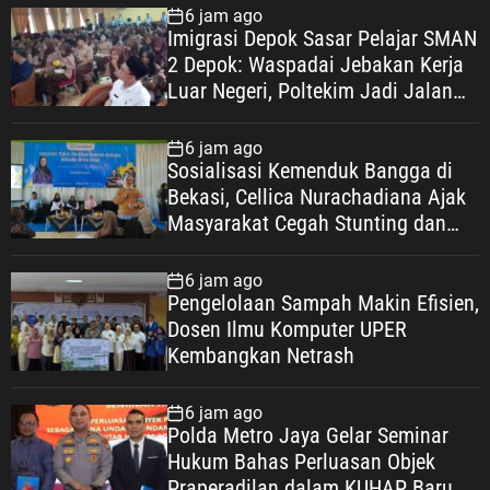
6 jam ago
Imigrasi Depok Sasar Pelajar SMAN
2 Depok: Waspadai Jebakan Kerja
Luar Negeri, Poltekim Jadi Jalan
Masa Depan
6 jam ago
Sosialisasi Kemenduk Bangga di
Bekasi, Cellica Nurachadiana Ajak
Masyarakat Cegah Stunting dan
Wujudkan Keluarga Berkualitas
6 jam ago
Pengelolaan Sampah Makin Efisien,
Dosen Ilmu Komputer UPER
Kembangkan Netrash
6 jam ago
Polda Metro Jaya Gelar Seminar
Hukum Bahas Perluasan Objek
Praperadilan dalam KUHAP Baru