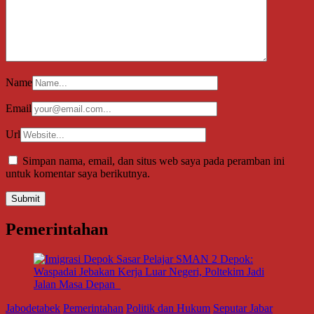
Name
Email
Url
Simpan nama, email, dan situs web saya pada peramban ini
untuk komentar saya berikutnya.
Pemerintahan
Jabodetabek
Pemerintahan
Politik dan Hukum
Seputar Jabar