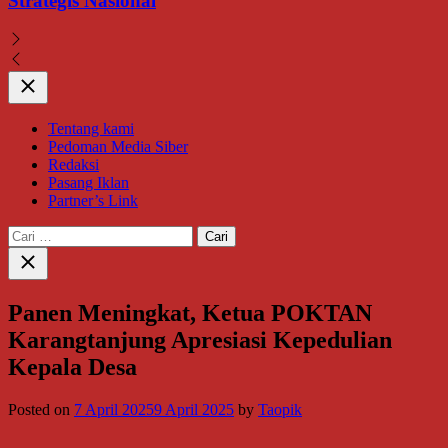
Strategis Nasional
Close
Tentang kami
Pedoman Media Siber
Redaksi
Pasang Iklan
Partner’s Link
Cari
untuk:
Close
search
Panen Meningkat, Ketua POKTAN
Karangtanjung Apresiasi Kepedulian
Kepala Desa
Posted on
7 April 2025
9 April 2025
by
Taopik