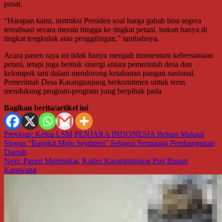
pusat.
“Harapan kami, instruksi Presiden soal harga gabah bisa segera
terealisasi secara merata hingga ke tingkat petani, bukan hanya di
tingkat tengkulak atau penggilingan,” tambahnya.
Acara panen raya ini tidak hanya menjadi momentum kebersamaan
petani, tetapi juga bentuk sinergi antara pemerintah desa dan
kelompok tani dalam mendorong ketahanan pangan nasional.
Pemerintah Desa Karangtanjung berkomitmen untuk terus
mendukung program-program yang berpihak pada
Bagikan berita/artikel ini
Navigasi
Previous:
Ketua LSM PENJARA INDONESIA Bekasi Maknai
Slogan “Bangkit Maju Sejahtera” Sebagai Semangat Pembangunan
pos
Daerah
Next:
Panen Meningkat, Kades Karangtanjung Puji Bupati
Karawang