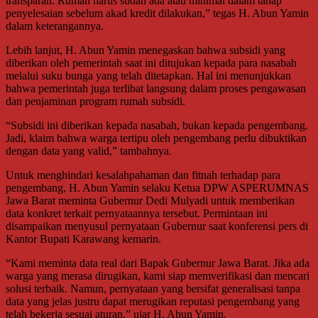
transparan. Rumah harus sudah ada atau minimal dalam tahap
penyelesaian sebelum akad kredit dilakukan,” tegas H. Abun Yamin
dalam keterangannya.
Lebih lanjut, H. Abun Yamin menegaskan bahwa subsidi yang
diberikan oleh pemerintah saat ini ditujukan kepada para nasabah
melalui suku bunga yang telah ditetapkan. Hal ini menunjukkan
bahwa pemerintah juga terlibat langsung dalam proses pengawasan
dan penjaminan program rumah subsidi.
“Subsidi ini diberikan kepada nasabah, bukan kepada pengembang.
Jadi, klaim bahwa warga tertipu oleh pengembang perlu dibuktikan
dengan data yang valid,” tambahnya.
Untuk menghindari kesalahpahaman dan fitnah terhadap para
pengembang, H. Abun Yamin selaku Ketua DPW ASPERUMNAS
Jawa Barat meminta Gubernur Dedi Mulyadi untuk memberikan
data konkret terkait pernyataannya tersebut. Permintaan ini
disampaikan menyusul pernyataan Gubernur saat konferensi pers di
Kantor Bupati Karawang kemarin.
“Kami meminta data real dari Bapak Gubernur Jawa Barat. Jika ada
warga yang merasa dirugikan, kami siap memverifikasi dan mencari
solusi terbaik. Namun, pernyataan yang bersifat generalisasi tanpa
data yang jelas justru dapat merugikan reputasi pengembang yang
telah bekerja sesuai aturan,” ujar H. Abun Yamin.