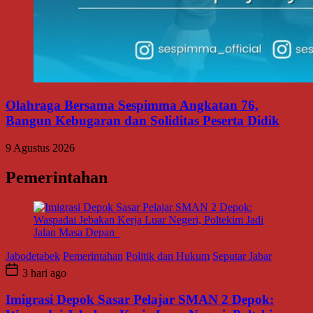
Olahraga Bersama Sespimma Angkatan 76,
Bangun Kebugaran dan Soliditas Peserta Didik
9 Agustus 2026
Pemerintahan
Jabodetabek
Pemerintahan
Politik dan Hukum
Seputar Jabar
3 hari ago
Imigrasi Depok Sasar Pelajar SMAN 2 Depok: