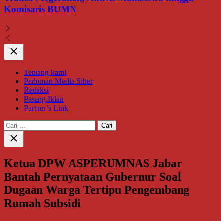
Komisaris BUMN
Close
Tentang kami
Pedoman Media Siber
Redaksi
Pasang Iklan
Partner’s Link
Cari
untuk:
Close
search
Ketua DPW ASPERUMNAS Jabar
Bantah Pernyataan Gubernur Soal
Dugaan Warga Tertipu Pengembang
Rumah Subsidi