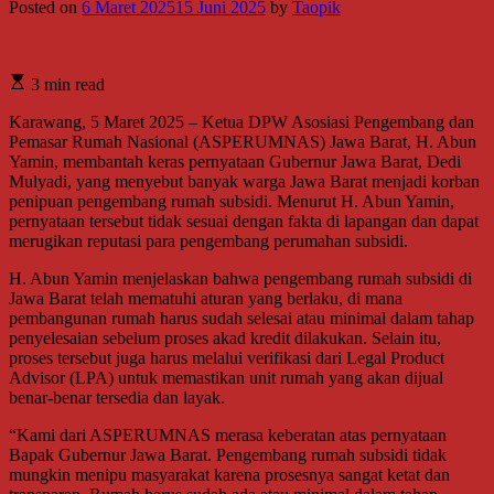
Posted on
6 Maret 2025
15 Juni 2025
by
Taopik
3 min read
Karawang, 5 Maret 2025 – Ketua DPW Asosiasi Pengembang dan
Pemasar Rumah Nasional (ASPERUMNAS) Jawa Barat, H. Abun
Yamin, membantah keras pernyataan Gubernur Jawa Barat, Dedi
Mulyadi, yang menyebut banyak warga Jawa Barat menjadi korban
penipuan pengembang rumah subsidi. Menurut H. Abun Yamin,
pernyataan tersebut tidak sesuai dengan fakta di lapangan dan dapat
merugikan reputasi para pengembang perumahan subsidi.
H. Abun Yamin menjelaskan bahwa pengembang rumah subsidi di
Jawa Barat telah mematuhi aturan yang berlaku, di mana
pembangunan rumah harus sudah selesai atau minimal dalam tahap
penyelesaian sebelum proses akad kredit dilakukan. Selain itu,
proses tersebut juga harus melalui verifikasi dari Legal Product
Advisor (LPA) untuk memastikan unit rumah yang akan dijual
benar-benar tersedia dan layak.
“Kami dari ASPERUMNAS merasa keberatan atas pernyataan
Bapak Gubernur Jawa Barat. Pengembang rumah subsidi tidak
mungkin menipu masyarakat karena prosesnya sangat ketat dan