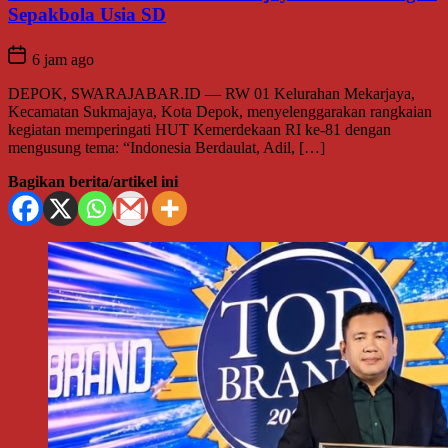
Sepakbola Usia SD
6 jam ago
DEPOK, SWARAJABAR.ID — RW 01 Kelurahan Mekarjaya,
Kecamatan Sukmajaya, Kota Depok, menyelenggarakan rangkaian
kegiatan memperingati HUT Kemerdekaan RI ke-81 dengan
mengusung tema: “Indonesia Berdaulat, Adil, […]
Bagikan berita/artikel ini