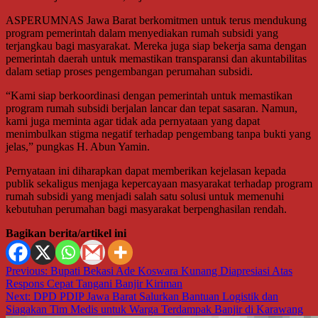
ASPERUMNAS Jawa Barat berkomitmen untuk terus mendukung
program pemerintah dalam menyediakan rumah subsidi yang
terjangkau bagi masyarakat. Mereka juga siap bekerja sama dengan
pemerintah daerah untuk memastikan transparansi dan akuntabilitas
dalam setiap proses pengembangan perumahan subsidi.
“Kami siap berkoordinasi dengan pemerintah untuk memastikan
program rumah subsidi berjalan lancar dan tepat sasaran. Namun,
kami juga meminta agar tidak ada pernyataan yang dapat
menimbulkan stigma negatif terhadap pengembang tanpa bukti yang
jelas,” pungkas H. Abun Yamin.
Pernyataan ini diharapkan dapat memberikan kejelasan kepada
publik sekaligus menjaga kepercayaan masyarakat terhadap program
rumah subsidi yang menjadi salah satu solusi untuk memenuhi
kebutuhan perumahan bagi masyarakat berpenghasilan rendah.
Bagikan berita/artikel ini
Navigasi
Previous:
Bupati Bekasi Ade Koswara Kunang Diapresiasi Atas
Respons Cepat Tangani Banjir Kiriman
pos
Next:
DPD PDIP Jawa Barat Salurkan Bantuan Logistik dan
Siagakan Tim Medis untuk Warga Terdampak Banjir di Karawang