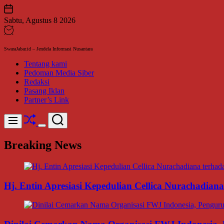
Skip
to
Sabtu, Agustus 8 2026
content
SwaraJabar.id – Jendela Informasi Nusantara
Tentang kami
Pedoman Media Siber
Redaksi
Pasang Iklan
Partner’s Link
Shuffle
Search
Menu
Switch
color
Breaking News
mode
Hj. Entin Apresiasi Kepedulian Cellica Nurachadi