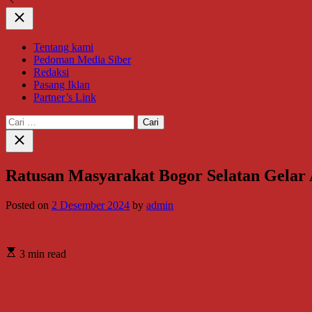
Close
Tentang kami
Pedoman Media Siber
Redaksi
Pasang Iklan
Partner’s Link
Cari
untuk:
Close
search
Ratusan Masyarakat Bogor Selatan Gelar 
Posted on
2 Desember 2024
by
admin
3 min read