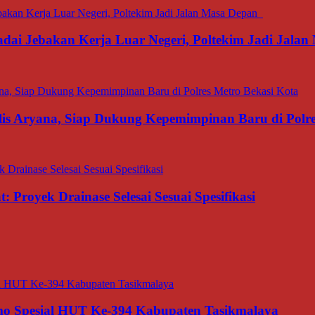
dai Jebakan Kerja Luar Negeri, Poltekim Jadi Jal
is Aryana, Siap Dukung Kepemimpinan Baru di Polre
 Proyek Drainase Selesai Sesuai Spesifikasi
o Spesial HUT Ke-394 Kabupaten Tasikmalaya