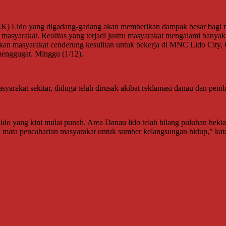
 Lido yang digadang-gadang akan memberikan dampak besar bagi ma
masyarakat. Realitas yang terjadi justru masyarakat mengalami banya
kan masyarakat cenderung kesulitan untuk bekerja di MNC Lido City, 
menggugat. Minggu (1/12).
arakat sekitar, diduga telah dirusak akibat reklamasi danau dan pe
do yang kini mulai punah. Area Danau lido telah hilang puluhan hektar
i mata pencaharian masyarakat untuk sumber kelangsungan hidup,” kat