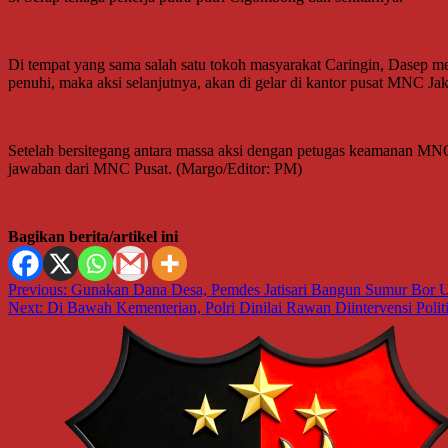
Di tempat yang sama salah satu tokoh masyarakat Caringin, Dasep me
penuhi, maka aksi selanjutnya, akan di gelar di kantor pusat MNC Jak
Setelah bersitegang antara massa aksi dengan petugas keamanan M
jawaban dari MNC Pusat. (Margo/Editor: PM)
Bagikan berita/artikel ini
Navigasi
Previous:
Gunakan Dana Desa, Pemdes Jatisari Bangun Sumur Bor Un
Next:
Di Bawah Kementerian, Polri Dinilai Rawan Diintervensi Polit
pos