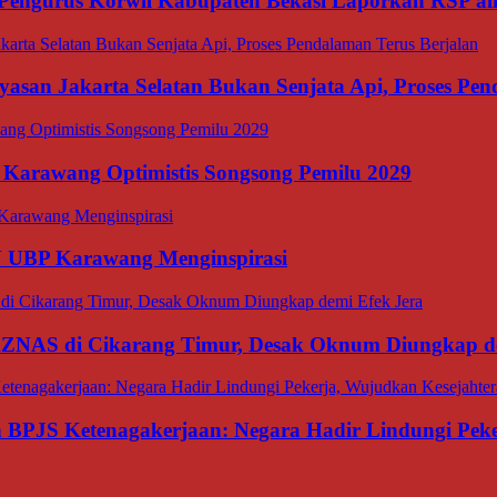
Pengurus Korwil Kabupaten Bekasi Laporkan RSP alia
asan Jakarta Selatan Bukan Senjata Api, Proses Pen
 Karawang Optimistis Songsong Pemilu 2029
N UBP Karawang Menginspirasi
BAZNAS di Cikarang Timur, Desak Oknum Diungkap d
an BPJS Ketenagakerjaan: Negara Hadir Lindungi Pek