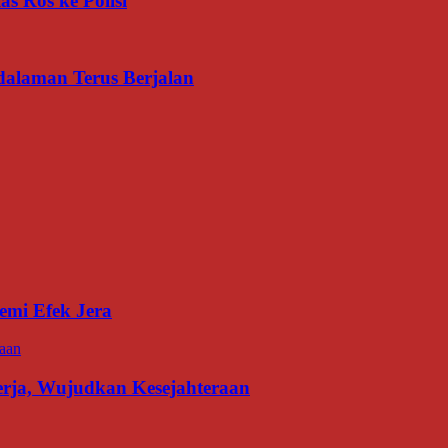
s Ros ke Polisi
dalaman Terus Berjalan
emi Efek Jera
erja, Wujudkan Kesejahteraan