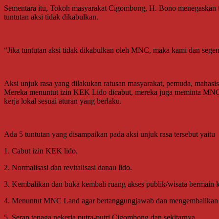
Sementara itu, Tokoh masyarakat Cigombong, H. Bono menegaskan ti
tuntutan aksi tidak dikabulkan.
“Jika tuntutan aksi tidak dikabulkan oleh MNC, maka kami dan segen
Aksi unjuk rasa yang dilakukan ratusan masyarakat, pemuda, mahasi
Mereka menuntut izin KEK Lido dicabut, mereka juga meminta MNC
kerja lokal sesuai aturan yang berlaku.
Ada 5 tuntutan yang disampaikan pada aksi unjuk rasa tersebut yaitu
1. Cabut izin KEK lido.
2. Normalisasi dan revitalisasi danau lido.
3. Kembalikan dan buka kembali ruang akses publik/wisata bermain 
4. Menuntut MNC Land agar bertanggungjawab dan mengembalikan fun
5. Serap tenaga pekerja putra-putri Cigombong dan sekitarnya.