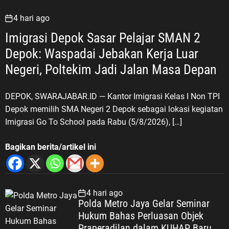
keberanian, pengabdian, persatuan,
4 hari ago
cinta tanah air, dan semangat
membangun bangsa harus
Imigrasi Depok Sasar Pelajar SMAN 2
diterjemahkan dalam kehidupan
Depok: Waspadai Jebakan Kerja Luar
generasi masa kini. “Jangan sekali-
Negeri, Poltekim Jadi Jalan Masa Depan
kali melupakan sejarah dan jangan
sekali-kali melupakan jasa para
pahlawan. Semangat perjuangan
DEPOK, SWARAJABAR.ID — Kantor Imigrasi Kelas I Non TPI
para veteran harus menjadi
Depok memilih SMA Negeri 2 Depok sebagai lokasi kegiatan
inspirasi bagi generasi muda untuk
Imigrasi Go To School pada Rabu (5/8/2026), […]
belajar, berkarya, menjaga
persatuan, serta mengabdi kepada
Bagikan berita/artikel ini
bangsa dan negara,” tegasnya. LVRI
dan PPM Dorong JSN ’45 Masuk ke
Lingkungan Sekolah Dalam upaya
menjaga kesinambungan nilai
4 hari ago
Polda Metro Jaya Gelar Seminar
sejarah perjuangan bangsa, LVRI
Hukum Bahas Perluasan Objek
bersama PPM juga mendorong
Praperadilan dalam KUHAP Baru