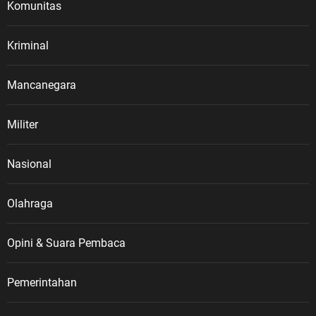
Komunitas
kepada generasi penerus,” ujar
ASDO. 10 Agustus dan Jejak
Sejarah Veteran Nasional ASDO
Kriminal
menjelaskan, Hari Veteran Nasional
ditetapkan melalui Keputusan
Mancanegara
Presiden Republik Indonesia Nomor
30 Tahun 2014 tentang Hari
Militer
Veteran Nasional. Tanggal 10
Agustus kemudian diperingati
setiap tahun sebagai Hari Veteran
Nasional
Nasional, berkaitan dengan
momentum gencatan senjata pada
Olahraga
10 Agustus 1949 yang menjadi
salah satu bagian penting dalam
Opini & Suara Pembaca
perjalanan perjuangan
mempertahankan kemerdekaan
Indonesia. Sementara itu,
Pemerintahan
keberadaan dan pengaturan