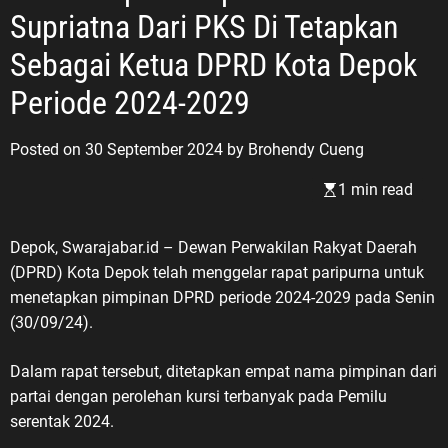
Supriatna Dari PKS Di Tetapkan
refleksi bagi bangsa Indonesia
untuk kembali mengenang jasa,
Sebagai Ketua DPRD Kota Depok
pengorbanan, dan pengabdian para
Veteran Republik Indonesia yang
Periode 2024-2029
telah berjuang merebut,
mempertahankan, serta menjaga
Posted on
30 September 2024
by
Brohendy Cueng
kedaulatan Negara Kesatuan
Republik Indonesia. Pesan tersebut
1 min read
disampaikan ASDO, Sekretaris PC
Pemuda Panca Marga (PPM)
Depok, Swarajabar.id – Dewan Perwakilan Rakyat Daerah
Karawang, bertepatan dengan Hari
(DPRD) Kota Depok telah menggelar rapat paripurna untuk
Veteran Nasional 2026. Dengan
menetapkan pimpinan DPRD periode 2024-2029 pada Senin
penuh penghormatan kepada para
(30/09/24).
pejuang bangsa, ASDO
menyampaikan pesan yang sarat
Dalam rapat tersebut, ditetapkan empat nama pimpinan dari
makna: “Untukmu Pahlawanku,
partai dengan perolehan kursi terbanyak pada Pemilu
Veteran Republik Indonesia. Terima
serentak 2024.
kasih atas perjuangan,