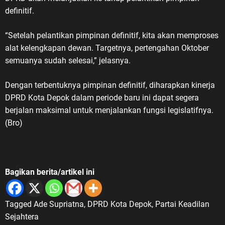
LVRI. Karena itu, sejarah
definitif.
perjuangan para veteran harus
terus disampaikan dan diwariskan
“Setelah pelantikan pimpinan definitif, kita akan memproses
kepada generasi penerus,” ujar
alat kelengkapan dewan. Targetnya, pertengahan Oktober
ASDO. 10 Agustus dan Jejak
semuanya sudah selesai,” jelasnya.
Sejarah Veteran Nasional ASDO
menjelaskan, Hari Veteran Nasional
Dengan terbentuknya pimpinan definitif, diharapkan kinerja
ditetapkan melalui Keputusan
DPRD Kota Depok dalam periode baru ini dapat segera
Presiden Republik Indonesia Nomor
berjalan maksimal untuk menjalankan fungsi legislatifnya.
30 Tahun 2014 tentang Hari
(Bro)
Veteran Nasional. Tanggal 10
Agustus kemudian diperingati
setiap tahun sebagai Hari Veteran
Nasional, berkaitan dengan
Bagikan berita/artikel ini
momentum gencatan senjata pada
10 Agustus 1949 yang menjadi
salah satu bagian penting dalam
Tagged
Ade Supriatna
,
DPRD Kota Depok
,
Partai Keadilan
perjalanan perjuangan
Sejahtera
mempertahankan kemerdekaan