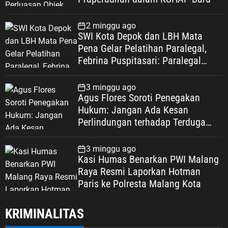
penguatan Jiwa, Semangat dan
Nilai-Nilai ’45 (JSN ’45) di kalangan
generasi muda. Sosialisasi ke
2 minggu ago
SWI Kota Depok dan LBH Mata
sekolah-sekolah menjadi salah
Pena Gelar Pelatihan Paralegal,
satu langkah yang dinilai strategis.
Febrina Puspitasari: Paralegal
Selain memperkenalkan sejarah
Garda Terdepan Perluas Akses
perjuangan bangsa, kegiatan
Keadilan Warga Depok
tersebut diharapkan mampu
3 minggu ago
membangun karakter generasi
Agus Flores Soroti Penegakan
muda yang memiliki patriotisme,
Hukum: Jangan Ada Kesan
nasionalisme, kecintaan terhadap
Perlindungan terhadap Terduga
tanah air, serta kesadaran akan
Korupsi, Kepercayaan Publik
pentingnya persatuan dan
Dipertaruhkan
3 minggu ago
kesatuan. “LVRI dan PPM akan
Kasi Humas Benarkan PWI Malang
terus menanamkan Jiwa, Semangat
Raya Resmi Laporkan Hotman
dan Nilai-Nilai ’45. Kami akan
Paris ke Polresta Malang Kota
merumuskan pelaksanaan
sosialisasi ke sekolah-sekolah agar
KRIMINALITAS
generasi muda memahami sejarah