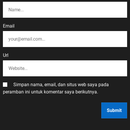
Pahlawanku, Veteran Republik
Indonesia. Terima kasih atas jasa
dan pengorbananmu. Semangat
juangmu akan terus menjadi
Email
inspirasi bagi kami untuk belajar,
berkarya, menjaga persatuan, dan
mengabdi kepada bangsa serta
negara,” pungkas ASDO. Peringatan
Url
Hari Veteran Nasional menjadi
pengingat bahwa kemerdekaan
bukanlah hadiah, melainkan hasil
dari perjuangan panjang dan
Simpan nama, email, dan situs web saya pada
pengorbanan para pendahulu
peramban ini untuk komentar saya berikutnya.
bangsa. Selamat Hari Veteran
Nasional, 10 Agustus 2026.
Untukmu Pahlawanku, Veteran
Republik Indonesia. Jasamu
dikenang. Perjuanganmu menjadi
inspirasi. Semangatmu kami