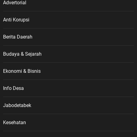
sejarah perjuangan para veteran
Advertorial
harus terus hidup dalam ingatan
kolektif bangsa. Terlebih di tengah
Anti Korupsi
perkembangan zaman, masih
terdapat masyarakat, pelajar, dan
Berita Daerah
generasi muda yang belum
memahami secara utuh sejarah
Veteran Republik Indonesia
Budaya & Sejarah
maupun keberadaan Legiun
Veteran Republik Indonesia (LVRI)
Ekonomi & Bisnis
sebagai wadah perjuangan dan
pengabdian para veteran. “Masih
Info Desa
banyak masyarakat, pelajar dan
generasi muda yang belum
memahami tentang Veteran
Jabodetabek
Republik Indonesia dalam wadah
LVRI. Karena itu, sejarah
Kesehatan
perjuangan para veteran harus
terus disampaikan dan diwariskan