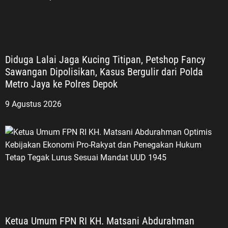
Menurut ASDO, perjuangan tersebut
tidak boleh berhenti pada kegiatan
mengenang masa lalu. Nilai
keberanian, pengabdian, persatuan,
cinta tanah air, dan semangat
Diduga Lalai Jaga Kucing Titipan, Petshop Fancy
membangun bangsa harus
Sawangan Dipolisikan, Kasus Bergulir dari Polda
diterjemahkan dalam kehidupan
Metro Jaya ke Polres Depok
generasi masa kini. “Jangan sekali-
9 Agustus 2026
kali melupakan sejarah dan jangan
sekali-kali melupakan jasa para
pahlawan. Semangat perjuangan
para veteran harus menjadi
inspirasi bagi generasi muda untuk
belajar, berkarya, menjaga
persatuan, serta mengabdi kepada
bangsa dan negara,” tegasnya. LVRI
dan PPM Dorong JSN ’45 Masuk ke
Lingkungan Sekolah Dalam upaya
Ketua Umum FPN RI KH. Matsani Abdurahman
menjaga kesinambungan nilai