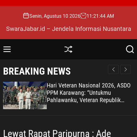
S
k
Senin, Agustus 10 2026
11
:
21
:
45
AM
i
p
SwaraJabar.id – Jendela Informasi Nusantara
t
o
c
M
S
S
o
e
h
e
n
u
a
n
BREAKING NEWS
u
ff
r
t
l
c
e
e
h
Hari Veteran Nasional 2026, ASDO
n
PPM Karawang: “Untukmu
t
Pahlawanku, Veteran Republik
Indonesia” KARAWANG —
Peringatan Hari Veteran Nasional
(HARVETNAS) setiap 10 Agustus
bukan sekadar momentum
Lewat Rapat Paripurna : Ade
seremonial, melainkan ruang