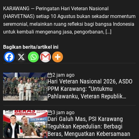
Ketiga, Veteran Perdamaian, yakni
KARAWANG — Peringatan Hari Veteran Nasional
para veteran yang melaksanakan
(HARVETNAS) setiap 10 Agustus bukan sekadar momentum
tugas dalam misi perdamaian di
seremonial, melainkan ruang refleksi bagi bangsa Indonesia
bawah naungan Perserikatan
untuk kembali mengenang jasa, pengorbanan, […]
Bangsa-Bangsa (PBB). Menurut
ASDO, perbedaan medan dan
Bagikan berita/artikel ini
generasi perjuangan tersebut tidak
mengurangi nilai pengabdian para
veteran. Setiap perjuangan
memiliki sejarah, tantangan, dan
2 jam ago
pengorbanannya sendiri yang
Hari Veteran Nasional 2026, ASDO
menjadi bagian tidak terpisahkan
PPM Karawang: “Untukmu
dari perjalanan bangsa Indonesia.
Pahlawanku, Veteran Republik
“Setiap perjuangan memiliki
Indonesia” KARAWANG —
sejarah dan pengorbanannya
Peringatan Hari Veteran Nasional
3 jam ago
masing-masing. Semuanya
(HARVETNAS) setiap 10 Agustus
Dari Galuh Mas, PSI Karawang
merupakan bagian dari perjalanan
bukan sekadar momentum
Teguhkan Kepedulian: Berbagi
bangsa Indonesia yang harus kita
seremonial, melainkan ruang
Beras, Menguatkan Kebersamaan