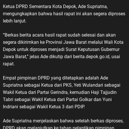
pengorbanan, dan pengabdian
Ketua DPRD Sementara Kota Depok, Ade Supriatna,
yang telah diberikan untuk bangsa
mengungkapkan bahwa hasil rapat ini akan segera diproses
dan negara.” Menurut ASDO,
lebih lanjut.
sejarah perjuangan para veteran
harus terus hidup dalam ingatan
“Berkas berita acara hasil rapat sudah selesai dan akan
kolektif bangsa. Terlebih di tengah
segera dikirimkan ke Provinsi Jawa Barat melalui Wali Kota
perkembangan zaman, masih
Depok untuk diproses menjadi Surat Keputusan Gubernur
terdapat masyarakat, pelajar, dan
Jawa Barat,” jelas Ade dikutip dari berita.depok.go.id, usai
generasi muda yang belum
memahami secara utuh sejarah
rapat.
Veteran Republik Indonesia
maupun keberadaan Legiun
Empat pimpinan DPRD yang ditetapkan adalah Ade
Veteran Republik Indonesia (LVRI)
Supriatna sebagai Ketua dari PKS, Yeti Wulandari sebagai
sebagai wadah perjuangan dan
Wakil Ketua dari Partai Gerindra, kemudian Haji Tajjudin
pengabdian para veteran. “Masih
Tabri sebagai Wakil Ketua dari Partai Golkar dan Yuni
banyak masyarakat, pelajar dan
Indriani sebagai Wakil Ketua 3 dari PDIP.
generasi muda yang belum
memahami tentang Veteran
Ade Supriatna menjelaskan bahwa setelah berkas diproses,
Republik Indonesia dalam wadah
DPRD akan melanjutkan ke tahap pelantikan pimpinan