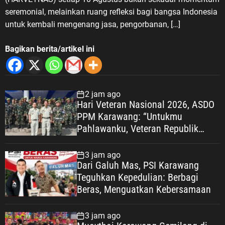
seremonial, melainkan ruang refleksi bagi bangsa Indonesia
untuk kembali mengenang jasa, pengorbanan, […]
Bagikan berita/artikel ini
2 jam ago
Hari Veteran Nasional 2026, ASDO
PPM Karawang: “Untukmu
Pahlawanku, Veteran Republik
Indonesia” KARAWANG —
Peringatan Hari Veteran Nasional
3 jam ago
(HARVETNAS) setiap 10 Agustus
Dari Galuh Mas, PSI Karawang
bukan sekadar momentum
Teguhkan Kepedulian: Berbagi
seremonial, melainkan ruang
Beras, Menguatkan Kebersamaan
refleksi bagi bangsa Indonesia
untuk kembali mengenang jasa,
3 jam ago