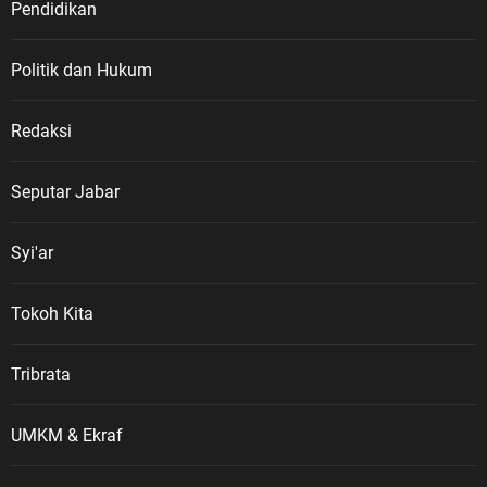
mengenai Veteran Republik
Pendidikan
Indonesia memiliki landasan
hukum melalui Undang-Undang
Politik dan Hukum
Nomor 15 Tahun 2012 tentang
Veteran Republik Indonesia serta
Peraturan Pemerintah Nomor 67
Redaksi
Tahun 2014 sebagai aturan
pelaksanaannya. “Bangsa
Seputar Jabar
Indonesia tidak boleh melupakan
sejarah. Kemerdekaan yang kita
Syi'ar
nikmati hari ini tidak diperoleh
dengan mudah. Ada darah, air
mata, pengorbanan, dan gugurnya
Tokoh Kita
para pejuang dalam perjuangan
melawan penjajahan serta
Tribrata
mempertahankan kemerdekaan,”
kata ASDO. Ia menegaskan, veteran
UMKM & Ekraf
merupakan bagian penting dari
perjalanan sejarah bangsa. Mereka