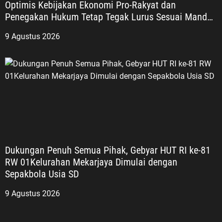
Optimis Kebijakan Ekonomi Pro-Rakyat dan
sejarah perjuangan bangsa, LVRI
Penegakan Hukum Tetap Tegak Lurus Sesuai Mandat
bersama PPM juga mendorong
UUD 1945
penguatan Jiwa, Semangat dan
9 Agustus 2026
Nilai-Nilai ’45 (JSN ’45) di kalangan
generasi muda. Sosialisasi ke
sekolah-sekolah menjadi salah
satu langkah yang dinilai strategis.
Selain memperkenalkan sejarah
perjuangan bangsa, kegiatan
tersebut diharapkan mampu
membangun karakter generasi
muda yang memiliki patriotisme,
Dukungan Penuh Semua Pihak, Gebyar HUT RI ke-81
nasionalisme, kecintaan terhadap
RW 01Kelurahan Mekarjaya Dimulai dengan
tanah air, serta kesadaran akan
Sepakbola Usia SD
pentingnya persatuan dan
kesatuan. “LVRI dan PPM akan
9 Agustus 2026
terus menanamkan Jiwa, Semangat
dan Nilai-Nilai ’45. Kami akan