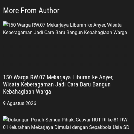
merumuskan pelaksanaan
sosialisasi ke sekolah-sekolah agar
More From Author
generasi muda memahami sejarah
perjuangan bangsa dan memiliki
semangat patriotisme serta
nasionalisme,” ungkap ASDO. Tiga
Kelompok Veteran Republik
Indonesia Lebih lanjut, ASDO
menjelaskan bahwa Veteran
Republik Indonesia secara umum
mencakup tiga kelompok
150 Warga RW.07 Mekarjaya Liburan ke Anyer,
perjuangan. Pertama, Veteran
Wisata Keberagaman Jadi Cara Baru Bangun
Pejuang Kemerdekaan Republik
Kebahagiaan Warga
Indonesia (PKRI), yakni mereka
yang terlibat dalam perjuangan
9 Agustus 2026
merebut dan mempertahankan
Kemerdekaan Republik Indonesia.
Kedua, Veteran Pembela, yakni
mereka yang terlibat dalam