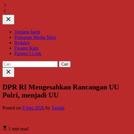
Close
Tentang kami
Pedoman Media Siber
Redaksi
Pasang Iklan
Partner’s Link
Cari
untuk:
Close
search
DPR RI Mengesahkan Rancangan UU
Polri, menjadi UU
Posted on
9 Juni 2026
by
Taopik
1 min read