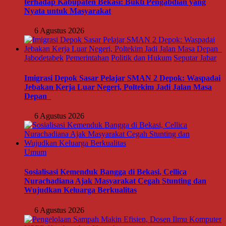
terhadap Kabupaten Bekasi: Bukti Pengabdian yang
Nyata untuk Masyarakat
6 Agustus 2026
Jabodetabek
Pemerintahan
Politik dan Hukum
Seputar Jabar
Imigrasi Depok Sasar Pelajar SMAN 2 Depok: Waspadai
Jebakan Kerja Luar Negeri, Poltekim Jadi Jalan Masa
Depan
6 Agustus 2026
Umum
Sosialisasi Kemenduk Bangga di Bekasi, Cellica
Nurachadiana Ajak Masyarakat Cegah Stunting dan
Wujudkan Keluarga Berkualitas
6 Agustus 2026