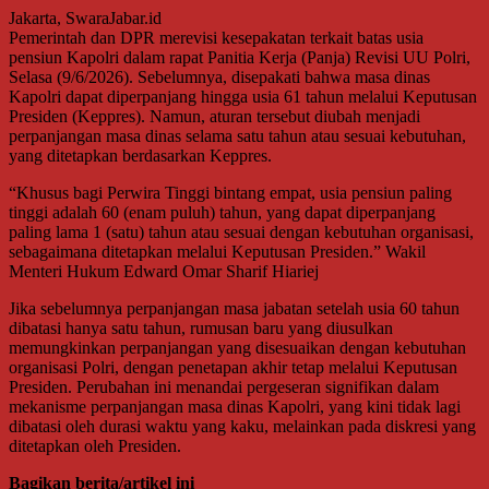
Jakarta, SwaraJabar.id
Pemerintah dan DPR merevisi kesepakatan terkait batas usia
pensiun Kapolri dalam rapat Panitia Kerja (Panja) Revisi UU Polri,
Selasa (9/6/2026). Sebelumnya, disepakati bahwa masa dinas
Kapolri dapat diperpanjang hingga usia 61 tahun melalui Keputusan
Presiden (Keppres). Namun, aturan tersebut diubah menjadi
perpanjangan masa dinas selama satu tahun atau sesuai kebutuhan,
yang ditetapkan berdasarkan Keppres.
“Khusus bagi Perwira Tinggi bintang empat, usia pensiun paling
tinggi adalah 60 (enam puluh) tahun, yang dapat diperpanjang
paling lama 1 (satu) tahun atau sesuai dengan kebutuhan organisasi,
sebagaimana ditetapkan melalui Keputusan Presiden.” Wakil
Menteri Hukum Edward Omar Sharif Hiariej
Jika sebelumnya perpanjangan masa jabatan setelah usia 60 tahun
dibatasi hanya satu tahun, rumusan baru yang diusulkan
memungkinkan perpanjangan yang disesuaikan dengan kebutuhan
organisasi Polri, dengan penetapan akhir tetap melalui Keputusan
Presiden. Perubahan ini menandai pergeseran signifikan dalam
mekanisme perpanjangan masa dinas Kapolri, yang kini tidak lagi
dibatasi oleh durasi waktu yang kaku, melainkan pada diskresi yang
ditetapkan oleh Presiden.
Bagikan berita/artikel ini