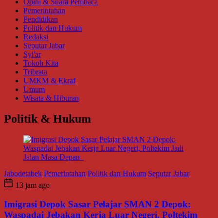
Opini & Suara Pembaca
Pemerintahan
Pendidikan
Politik dan Hukum
Redaksi
Seputar Jabar
Syi'ar
Tokoh Kita
Tribrata
UMKM & Ekraf
Umum
Wisata & Hiburan
Politik & Hukum
Jabodetabek
Pemerintahan
Politik dan Hukum
Seputar Jabar
13 jam ago
Imigrasi Depok Sasar Pelajar SMAN 2 Depok:
Waspadai Jebakan Kerja Luar Negeri, Poltekim