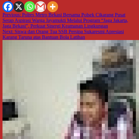
Navigasi
Previous:
Polres Metro Bekasi Bersama Polsek Cikarang Pusat
Serap Aspirasi Warga Jayamukti Melalui Program “Jaga Jakarta,
pos
Jaga Bekasi”, Perkuat Sinergi Keamanan Lingkungan
Next:
Siswa dan Orang Tua SSB Persipa Sukaresmi Apresiasi
Karang Taruna atas Bantuan Bola Latihan