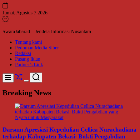
Skip
to
Jumat, Agustus 7 2026
content
SwaraJabar.id – Jendela Informasi Nusantara
Tentang kami
Pedoman Media Siber
Redaksi
Pasang Iklan
Partner’s Link
Shuffle
Search
Menu
Switch
color
Breaking News
mode
Darsum Apresiasi Kepedulian Cellica Nurachadiana
terhadap Kabupaten Bekasi: Bukti Pengabdian