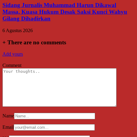
Sidang Jurnalis Muhammad Harun Dikawal
Massa, Kuasa Hukum Desak Saksi Kunci Wahyu
Gilang Dihadirkan
6 Agustus 2026
+
There are no comments
Add yours
Comment
Name
Email