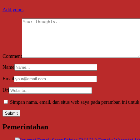
Add yours
Comment
Name
Email
Url
Simpan nama, email, dan situs web saya pada peramban ini untuk
Pemerintahan