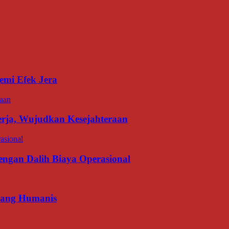
emi Efek Jera
erja, Wujudkan Kesejahteraan
gan Dalih Biaya Operasional
 yang Humanis