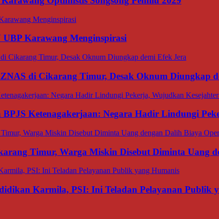
 Karawang Optimistis Songsong Pemilu 2029
N UBP Karawang Menginspirasi
BAZNAS di Cikarang Timur, Desak Oknum Diungkap d
an BPJS Ketenagakerjaan: Negara Hadir Lindungi Pek
ang Timur, Warga Miskin Disebut Diminta Uang den
dikan Karmila, PSI: Ini Teladan Pelayanan Publik