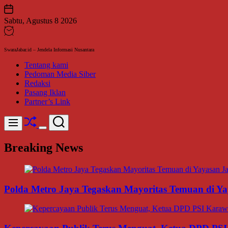
Skip
to
Sabtu, Agustus 8 2026
content
SwaraJabar.id – Jendela Informasi Nusantara
Tentang kami
Pedoman Media Siber
Redaksi
Pasang Iklan
Partner’s Link
Shuffle
Search
Menu
Switch
color
Breaking News
mode
Polda Metro Jaya Tegaskan Mayoritas Temuan di Yay