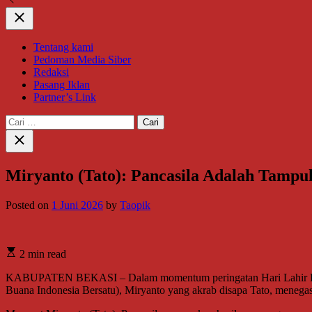
Close
Tentang kami
Pedoman Media Siber
Redaksi
Pasang Iklan
Partner’s Link
Cari
untuk:
Close
search
Miryanto (Tato): Pancasila Adalah Tamp
Posted on
1 Juni 2026
by
Taopik
2 min read
KABUPATEN BEKASI – Dalam momentum peringatan Hari Lahir Panc
Buana Indonesia Bersatu), Miryanto yang akrab disapa Tato, menega