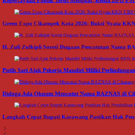
Kepercayaan Publik Terus Menguat, Ketua DPD PSI
Green Expo Cikampek Kota 2026: Bukti Nyata KK
H. Zuli Zulkipli Soroti Dugaan Pencatutan Nama 
Putih Sari Ajak Pekerja Mandiri Miliki Perlindung
Diduga Ada Oknum Mencatut Nama BAZNAS di Cikar
Langkah Cepat Bupati Karawang Pastikan Hak Pendi