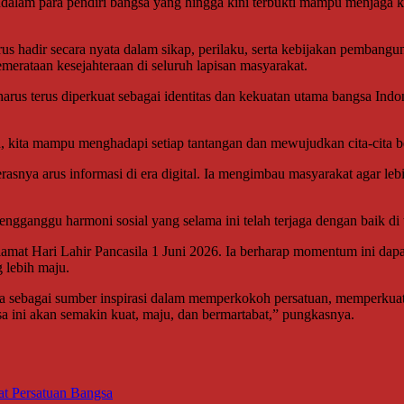
dalam para pendiri bangsa yang hingga kini terbukti mampu menjaga 
i harus hadir secara nyata dalam sikap, perilaku, serta kebijakan pemban
erataan kesejahteraan di seluruh lapisan masyarakat.
s terus diperkuat sebagai identitas dan kekuatan utama bangsa Indone
 kita mampu menghadapi setiap tantangan dan mewujudkan cita-cita be
rasnya arus informasi di era digital. Ia mengimbau masyarakat agar le
ganggu harmoni sosial yang selama ini telah terjaga dengan baik di 
amat Hari Lahir Pancasila 1 Juni 2026. Ia berharap momentum ini da
 lebih maju.
sila sebagai sumber inspirasi dalam memperkokoh persatuan, memperku
gsa ini akan semakin kuat, maju, dan bermartabat,” pungkasnya.
at Persatuan Bangsa