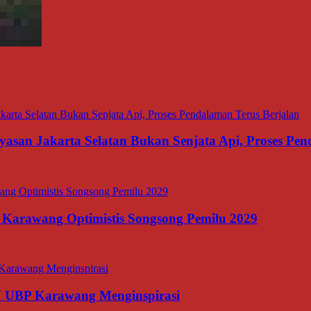
asan Jakarta Selatan Bukan Senjata Api, Proses Pen
 Karawang Optimistis Songsong Pemilu 2029
N UBP Karawang Menginspirasi