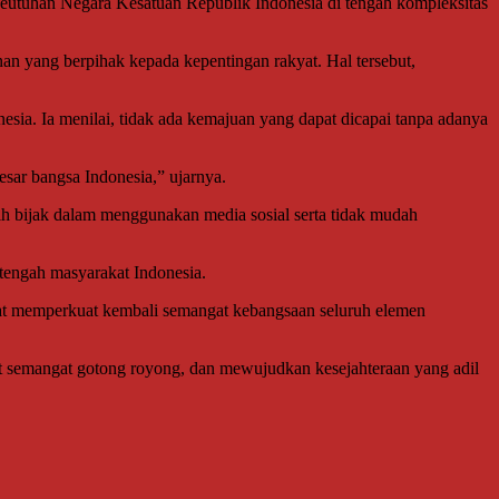
keutuhan Negara Kesatuan Republik Indonesia di tengah kompleksitas
gunan yang berpihak kepada kepentingan rakyat. Hal tersebut,
sia. Ia menilai, tidak ada kemajuan yang dapat dicapai tanpa adanya
sar bangsa Indonesia,” ujarnya.
bih bijak dalam menggunakan media sosial serta tidak mudah
tengah masyarakat Indonesia.
pat memperkuat kembali semangat kebangsaan seluruh elemen
at semangat gotong royong, dan mewujudkan kesejahteraan yang adil