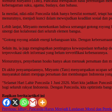
Menurut Miryanto (Tato), Pancasila merupakan hasil perenungan men
keberagaman suku, agama, budaya, dan bahasa.
Ia menilai, nilai-nilai Pancasila tidak hanya bersifat normatif, tetap
menurutnya, menjadi kunci dalam mewujudkan keadilan sosial dan pem
Lebih lanjut, Miryanto menekankan bahwa semangat gotong royong haru
sinergi dan kolaborasi dari seluruh elemen bangsa.
“Gotong royong adalah energi kebangsaan kita. Dengan kebersamaan,
Selain itu, ia juga mengingatkan pentingnya kewaspadaan terhadap de
terprovokasi oleh informasi yang belum terverifikasi kebenarannya.
Menurutnya, penyebaran hoaks hanya akan merusak persatuan dan meng
Di akhir penyampaiannya, Miryanto (Tato) menyampaikan ucapan sel
masyarakat dalam menjaga persatuan dan membangun Indonesia yang
“Selamat Hari Lahir Pancasila 1 Juni 2026. Mari kita jadikan Panca
bagi seluruh rakyat Indonesia. Dengan Pancasila, kita optimistis ban
Bagikan berita/artikel ini
Navigasi
Previous:
Idhay: Pancasila Harus Menjadi Landasan Moral dan Perek