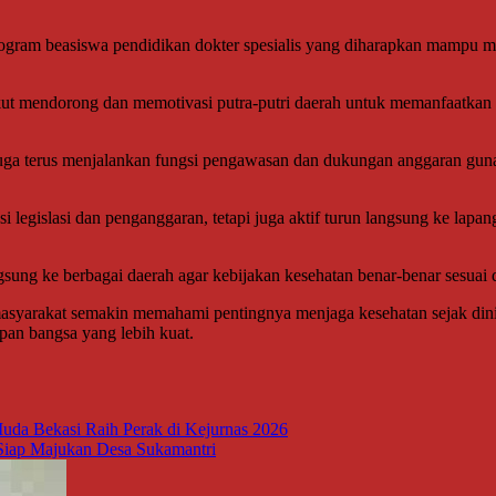
 program beasiswa pendidikan dokter spesialis yang diharapkan mampu m
kut mendorong dan memotivasi putra-putri daerah untuk memanfaatkan
uga terus menjalankan fungsi pengawasan dan dukungan anggaran guna
gislasi dan penganggaran, tetapi juga aktif turun langsung ke lapangan
gsung ke berbagai daerah agar kebijakan kesehatan benar-benar sesuai
 masyarakat semakin memahami pentingnya menjaga kesehatan sejak din
pan bangsa yang lebih kuat.
da Bekasi Raih Perak di Kejurnas 2026
 Siap Majukan Desa Sukamantri