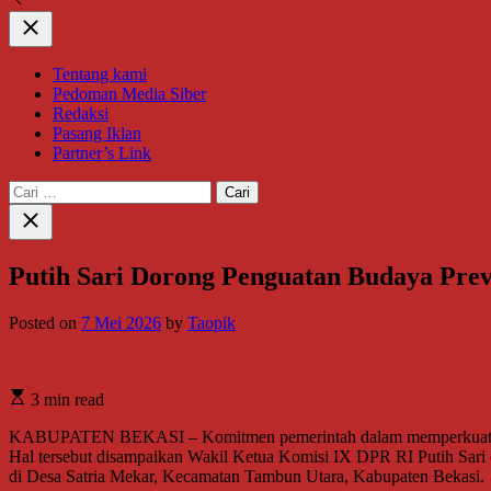
Close
Tentang kami
Pedoman Media Siber
Redaksi
Pasang Iklan
Partner’s Link
Cari
untuk:
Close
search
Putih Sari Dorong Penguatan Budaya Pre
Posted on
7 Mei 2026
by
Taopik
3 min read
KABUPATEN BEKASI – Komitmen pemerintah dalam memperkuat pemba
Hal tersebut disampaikan Wakil Ketua Komisi IX DPR RI Putih Sar
di Desa Satria Mekar, Kecamatan Tambun Utara, Kabupaten Bekasi.