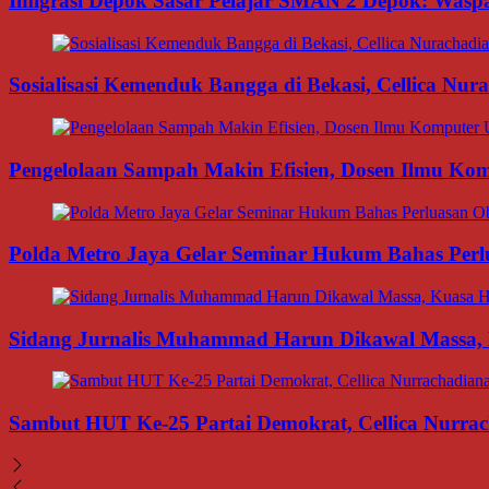
Imigrasi Depok Sasar Pelajar SMAN 2 Depok: Waspa
Sosialisasi Kemenduk Bangga di Bekasi, Cellica Nu
Pengelolaan Sampah Makin Efisien, Dosen Ilmu K
Polda Metro Jaya Gelar Seminar Hukum Bahas Per
Sidang Jurnalis Muhammad Harun Dikawal Massa,
Sambut HUT Ke-25 Partai Demokrat, Cellica Nurrac