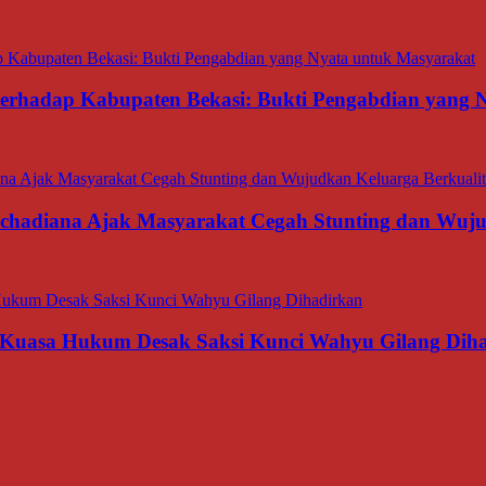
 terhadap Kabupaten Bekasi: Bukti Pengabdian yang
rachadiana Ajak Masyarakat Cegah Stunting dan Wuj
 Kuasa Hukum Desak Saksi Kunci Wahyu Gilang Dih