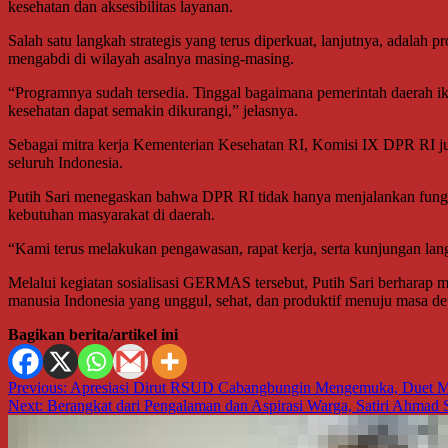
kesehatan dan aksesibilitas layanan.
Salah satu langkah strategis yang terus diperkuat, lanjutnya, adalah
mengabdi di wilayah asalnya masing-masing.
“Programnya sudah tersedia. Tinggal bagaimana pemerintah daerah i
kesehatan dapat semakin dikurangi,” jelasnya.
Sebagai mitra kerja Kementerian Kesehatan RI, Komisi IX DPR RI j
seluruh Indonesia.
Putih Sari menegaskan bahwa DPR RI tidak hanya menjalankan fungsi le
kebutuhan masyarakat di daerah.
“Kami terus melakukan pengawasan, rapat kerja, serta kunjungan lan
Melalui kegiatan sosialisasi GERMAS tersebut, Putih Sari berharap
manusia Indonesia yang unggul, sehat, dan produktif menuju masa de
Bagikan berita/artikel ini
Navigasi
Previous:
Apresiasi Dirut RSUD Cabangbungin Mengemuka, Duet Mu
Next:
Berangkat dari Pengalaman dan Aspirasi Warga, Satiri Ahmad
pos