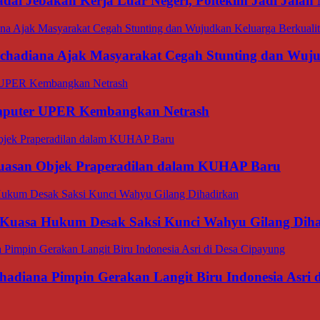
dai Jebakan Kerja Luar Negeri, Poltekim Jadi Jal
rachadiana Ajak Masyarakat Cegah Stunting dan Wuj
omputer UPER Kembangkan Netrash
luasan Objek Praperadilan dalam KUHAP Baru
 Kuasa Hukum Desak Saksi Kunci Wahyu Gilang Dih
hadiana Pimpin Gerakan Langit Biru Indonesia Asri 