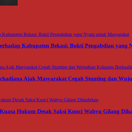
 terhadap Kabupaten Bekasi: Bukti Pengabdian yang
rachadiana Ajak Masyarakat Cegah Stunting dan Wuj
 Kuasa Hukum Desak Saksi Kunci Wahyu Gilang Dih