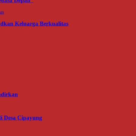
an Masa Depan
udkan Keluarga Berkualitas
adirkan
di Desa Cipayung