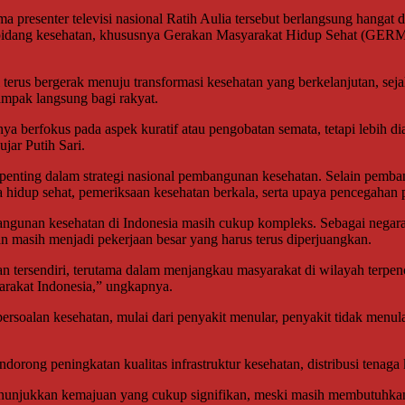
a presenter televisi nasional Ratih Aulia tersebut berlangsung hangat 
bidang kesehatan, khususnya Gerakan Masyarakat Hidup Sehat (GERMA
 terus bergerak menuju transformasi kesehatan yang berkelanjutan, se
mpak langsung bagi rakyat.
anya berfokus pada aspek kuratif atau pengobatan semata, tetapi lebih
ujar Putih Sari.
enting dalam strategi nasional pembangunan kesehatan. Selain pembang
 hidup sehat, pemeriksaan kesehatan berkala, serta upaya pencegahan p
ngunan kesehatan di Indonesia masih cukup kompleks. Sebagai negara
an masih menjadi pekerjaan besar yang harus terus diperjuangkan.
n tersendiri, terutama dalam menjangkau masyarakat di wilayah terpenc
yarakat Indonesia,” ungkapnya.
ersoalan kesehatan, mulai dari penyakit menular, penyakit tidak menu
rong peningkatan kualitas infrastruktur kesehatan, distribusi tenaga k
 menunjukkan kemajuan yang cukup signifikan, meski masih membutuhk