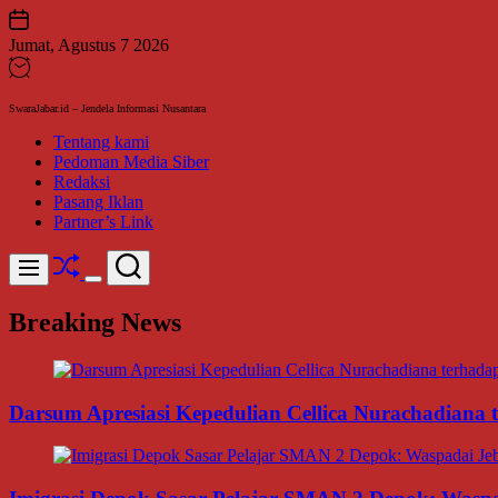
Skip
to
Jumat, Agustus 7 2026
content
SwaraJabar.id – Jendela Informasi Nusantara
Tentang kami
Pedoman Media Siber
Redaksi
Pasang Iklan
Partner’s Link
Shuffle
Search
Menu
Switch
color
Breaking News
mode
Darsum Apresiasi Kepedulian Cellica Nurachadiana