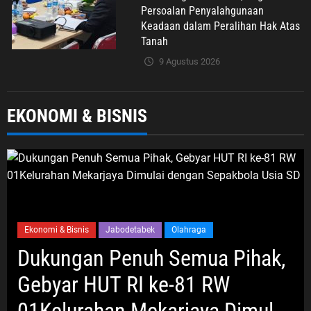
Persoalan Penyalahgunaan
Keadaan dalam Peralihan Hak Atas
Tanah
9 Agustus 2026
Umum
EKONOMI & BISNIS
TAS BERISI DOKUMEN PENTING
DIBOBOL MALING DI AREA PARKIR
SUMARECON BEKASI
9 Agustus 2026
Ekonomi & Bisnis
Jabodetabek
Olahraga
Ekonomi & Bisnis
Jabodetabek
Olahraga
Dukungan Penuh Semua Pihak,
Dukungan Penuh Semua Pihak,
Gebyar HUT RI ke-81 RW
Gebyar HUT RI ke-81 RW
01Kelurahan Mekarjaya Dimulai
dengan Sepakbola Usia SD