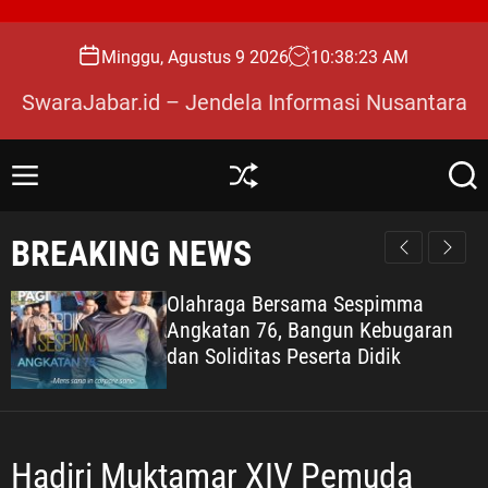
S
k
Minggu, Agustus 9 2026
10
:
38
:
24
AM
i
p
SwaraJabar.id – Jendela Informasi Nusantara
t
o
c
M
S
S
o
e
h
e
n
u
a
n
BREAKING NEWS
u
ff
r
t
l
c
e
e
h
Olahraga Bersama Sespimma
n
Angkatan 76, Bangun Kebugaran
t
dan Soliditas Peserta Didik
Hadiri Muktamar XIV Pemuda