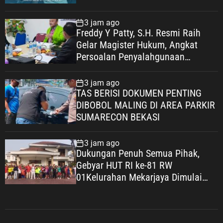
3 jam ago
Freddy Y Patty, S.H. Resmi Raih
Gelar Magister Hukum, Angkat
Persoalan Penyalahgunaan
Keadaan dalam Peralihan Hak Atas
Tanah
3 jam ago
TAS BERISI DOKUMEN PENTING
DIBOBOL MALING DI AREA PARKIR
SUMARECON BEKASI
3 jam ago
Dukungan Penuh Semua Pihak,
Gebyar HUT RI ke-81 RW
01Kelurahan Mekarjaya Dimulai
dengan Sepakbola Usia SD