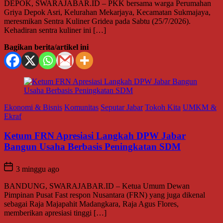
DEPOK, SWARAJABAR.ID – PKK bersama warga Perumahan
Griya Depok Asri, Kelurahan Mekarjaya, Kecamatan Sukmajaya,
meresmikan Sentra Kuliner Gridea pada Sabtu (25/7/2026).
Kehadiran sentra kuliner ini […]
Bagikan berita/artikel ini
Ekonomi & Bisnis
Komunitas
Seputar Jabar
Tokoh Kita
UMKM &
Ekraf
Ketum FRN Apresiasi Langkah DPW Jabar
Bangun Usaha Berbasis Peningkatan SDM
3 minggu ago
BANDUNG, SWARAJABAR.ID – Ketua Umum Dewan
Pimpinan Pusat Fast respon Nusantara (FRN) yang juga dikenal
sebagai Raja Majapahit Madangkara, Raja Agus Flores,
memberikan apresiasi tinggi […]