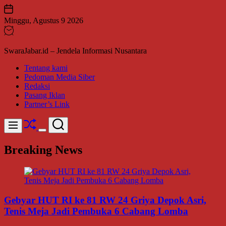
Skip
to
Minggu, Agustus 9 2026
content
SwaraJabar.id – Jendela Informasi Nusantara
Tentang kami
Pedoman Media Siber
Redaksi
Pasang Iklan
Partner’s Link
Shuffle
Search
Menu
Switch
color
Breaking News
mode
Gebyar HUT RI ke 81 RW 24 Griya Depok Asri,
Tenis Meja Jadi Pembuka 6 Cabang Lomba