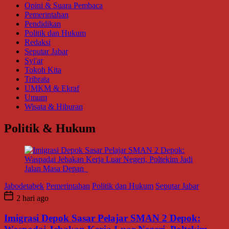
Opini & Suara Pembaca
Pemerintahan
Pendidikan
Politik dan Hukum
Redaksi
Seputar Jabar
Syi'ar
Tokoh Kita
Tribrata
UMKM & Ekraf
Umum
Wisata & Hiburan
Politik & Hukum
Jabodetabek
Pemerintahan
Politik dan Hukum
Seputar Jabar
2 hari ago
Imigrasi Depok Sasar Pelajar SMAN 2 Depok: