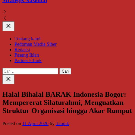
Strategis Nasional
Close
Tentang kami
Pedoman Media Siber
Redaksi
Pasang Iklan
Partner’s Link
Cari
untuk:
Close
search
Halal Bihalal BARAK Indonesia Bogor:
Mempererat Silaturahmi, Menguatkan
Struktur Organisasi hingga Akar Rumput
Posted on
11 April 2026
by
Taopik