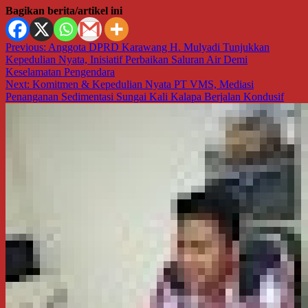
Bagikan berita/artikel ini
Navigasi
Previous:
Anggota DPRD Karawang H. Mulyadi Tunjukkan
Kepedulian Nyata, Inisiatif Perbaikan Saluran Air Demi
pos
Keselamatan Pengendara
Next:
Komitmen & Kepedulian Nyata PT VMS, Mediasi
Penanganan Sedimentasi Sungai Kali Kalapa Berjalan Kondusif