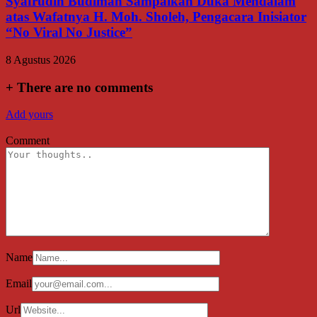
Syafrudin Budiman Sampaikan Duka Mendalam
atas Wafatnya H. Moh. Sholeh, Pengacara Inisiator
“No Viral No Justice”
8 Agustus 2026
+
There are no comments
Add yours
Comment
Name
Email
Url