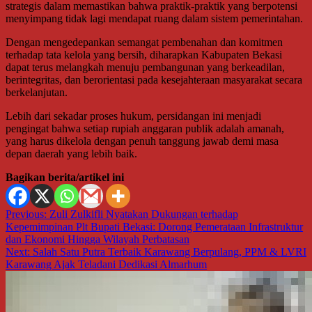
strategis dalam memastikan bahwa praktik-praktik yang berpotensi
menyimpang tidak lagi mendapat ruang dalam sistem pemerintahan.
Dengan mengedepankan semangat pembenahan dan komitmen
terhadap tata kelola yang bersih, diharapkan Kabupaten Bekasi
dapat terus melangkah menuju pembangunan yang berkeadilan,
berintegritas, dan berorientasi pada kesejahteraan masyarakat secara
berkelanjutan.
Lebih dari sekadar proses hukum, persidangan ini menjadi
pengingat bahwa setiap rupiah anggaran publik adalah amanah,
yang harus dikelola dengan penuh tanggung jawab demi masa
depan daerah yang lebih baik.
Bagikan berita/artikel ini
Navigasi
Previous:
Zuli Zulkifli Nyatakan Dukungan terhadap
Kepemimpinan Plt Bupati Bekasi: Dorong Pemerataan Infrastruktur
pos
dan Ekonomi Hingga Wilayah Perbatasan
Next:
Salah Satu Putra Terbaik Karawang Berpulang, PPM & LVRI
Karawang Ajak Teladani Dedikasi Almarhum