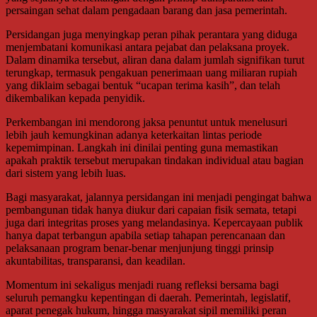
persaingan sehat dalam pengadaan barang dan jasa pemerintah.
Persidangan juga menyingkap peran pihak perantara yang diduga
menjembatani komunikasi antara pejabat dan pelaksana proyek.
Dalam dinamika tersebut, aliran dana dalam jumlah signifikan turut
terungkap, termasuk pengakuan penerimaan uang miliaran rupiah
yang diklaim sebagai bentuk “ucapan terima kasih”, dan telah
dikembalikan kepada penyidik.
Perkembangan ini mendorong jaksa penuntut untuk menelusuri
lebih jauh kemungkinan adanya keterkaitan lintas periode
kepemimpinan. Langkah ini dinilai penting guna memastikan
apakah praktik tersebut merupakan tindakan individual atau bagian
dari sistem yang lebih luas.
Bagi masyarakat, jalannya persidangan ini menjadi pengingat bahwa
pembangunan tidak hanya diukur dari capaian fisik semata, tetapi
juga dari integritas proses yang melandasinya. Kepercayaan publik
hanya dapat terbangun apabila setiap tahapan perencanaan dan
pelaksanaan program benar-benar menjunjung tinggi prinsip
akuntabilitas, transparansi, dan keadilan.
Momentum ini sekaligus menjadi ruang refleksi bersama bagi
seluruh pemangku kepentingan di daerah. Pemerintah, legislatif,
aparat penegak hukum, hingga masyarakat sipil memiliki peran