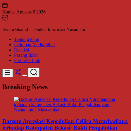
Skip
to
Kamis, Agustus 6 2026
content
SwaraJabar.id – Jendela Informasi Nusantara
Tentang kami
Pedoman Media Siber
Redaksi
Pasang Iklan
Partner’s Link
Shuffle
Search
Menu
Switch
color
Breaking News
mode
Darsum Apresiasi Kepedulian Cellica Nurachadiana
terhadap Kabupaten Bekasi: Bukti Pengabdian