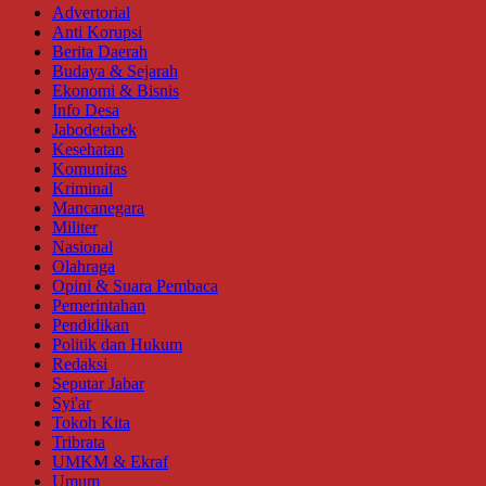
Advertorial
Anti Korupsi
Berita Daerah
Budaya & Sejarah
Ekonomi & Bisnis
Info Desa
Jabodetabek
Kesehatan
Komunitas
Kriminal
Mancanegara
Militer
Nasional
Olahraga
Opini & Suara Pembaca
Pemerintahan
Pendidikan
Politik dan Hukum
Redaksi
Seputar Jabar
Syi'ar
Tokoh Kita
Tribrata
UMKM & Ekraf
Umum