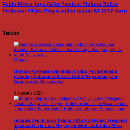
Polda Metro Jaya Gelar Seminar Hukum Bahas
Perluasan Objek Praperadilan dalam KUHAP Baru
Terkini
Umum
Darsum Apresiasi Kepedulian Cellica Nurachadiana
terhadap Kabupaten Bekasi: Bukti Pengabdian yang
Nyata untuk Masyarakat
6 Agustus 2026
Jabodetabek
Pemerintahan
Politik dan Hukum
Seputar Jabar
Imigrasi Depok Sasar Pelajar SMAN 2 Depok: Waspadai
Jebakan Kerja Luar Negeri, Poltekim Jadi Jalan Masa