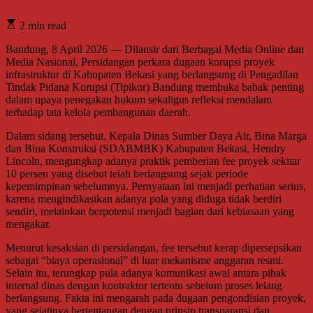
2 min read
Bandung, 8 April 2026 — Dilansir dari Berbagai Media Online dan
Media Nasional, Persidangan perkara dugaan korupsi proyek
infrastruktur di Kabupaten Bekasi yang berlangsung di Pengadilan
Tindak Pidana Korupsi (Tipikor) Bandung membuka babak penting
dalam upaya penegakan hukum sekaligus refleksi mendalam
terhadap tata kelola pembangunan daerah.
Dalam sidang tersebut, Kepala Dinas Sumber Daya Air, Bina Marga
dan Bina Konstruksi (SDABMBK) Kabupaten Bekasi, Hendry
Lincoln, mengungkap adanya praktik pemberian fee proyek sekitar
10 persen yang disebut telah berlangsung sejak periode
kepemimpinan sebelumnya. Pernyataan ini menjadi perhatian serius,
karena mengindikasikan adanya pola yang diduga tidak berdiri
sendiri, melainkan berpotensi menjadi bagian dari kebiasaan yang
mengakar.
Menurut kesaksian di persidangan, fee tersebut kerap dipersepsikan
sebagai “biaya operasional” di luar mekanisme anggaran resmi.
Selain itu, terungkap pula adanya komunikasi awal antara pihak
internal dinas dengan kontraktor tertentu sebelum proses lelang
berlangsung. Fakta ini mengarah pada dugaan pengondisian proyek,
yang sejatinya bertentangan dengan prinsip transparansi dan