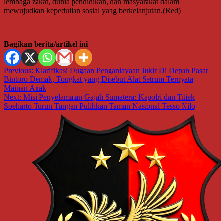
lembaga zakat, dunia pendidikan, dan masyarakat dalam
mewujudkan kepedulian sosial yang berkelanjutan.(Red)
Bagikan berita/artikel ini
Navigasi
Previous:
Klarifikasi Dugaan Penganiayaan Jukir Di Depan Pasar
Bintoro Demak, Tongkat yang Disebut Alat Setrum Ternyata
pos
Mainan Anak
Next:
Misi Penyelamatan Gajah Sumatera: Kapolri dan Titiek
Soeharto Turun Tangan Pulihkan Taman Nasional Tesso Nilo