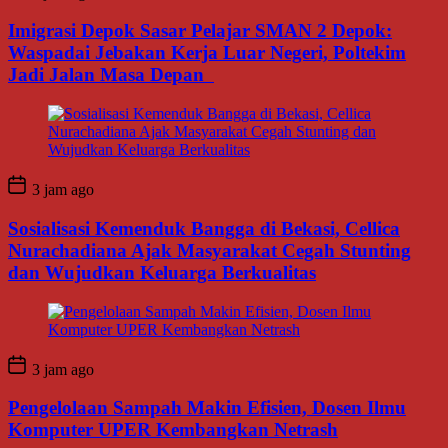
Imigrasi Depok Sasar Pelajar SMAN 2 Depok:
Waspadai Jebakan Kerja Luar Negeri, Poltekim
Jadi Jalan Masa Depan
3 jam ago
Sosialisasi Kemenduk Bangga di Bekasi, Cellica
Nurachadiana Ajak Masyarakat Cegah Stunting
dan Wujudkan Keluarga Berkualitas
3 jam ago
Pengelolaan Sampah Makin Efisien, Dosen Ilmu
Komputer UPER Kembangkan Netrash