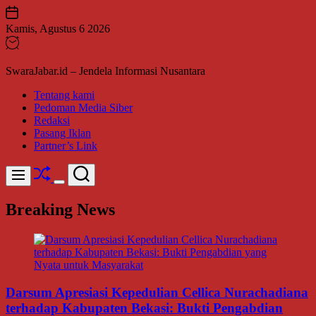
Skip
to
Kamis, Agustus 6 2026
content
SwaraJabar.id – Jendela Informasi Nusantara
Tentang kami
Pedoman Media Siber
Redaksi
Pasang Iklan
Partner’s Link
Shuffle
Search
Menu
Switch
color
Breaking News
mode
Darsum Apresiasi Kepedulian Cellica Nurachadiana
terhadap Kabupaten Bekasi: Bukti Pengabdian