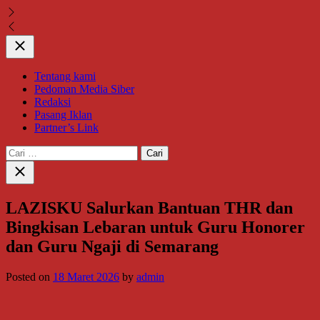
Close
Tentang kami
Pedoman Media Siber
Redaksi
Pasang Iklan
Partner’s Link
Cari
untuk:
Close
search
LAZISKU Salurkan Bantuan THR dan
Bingkisan Lebaran untuk Guru Honorer
dan Guru Ngaji di Semarang
Posted on
18 Maret 2026
by
admin