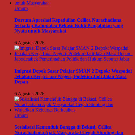
Umum
Darsum Apresiasi Kepedulian Cellica Nurachadiana
terhadap Kabupaten Bekasi: Bukti Pengabdian yang
Nyata untuk Masyarakat
6 Agustus 2026
Jabodetabek
Pemerintahan
Politik dan Hukum
Seputar Jabar
Imigrasi Depok Sasar Pelajar SMAN 2 Depok: Waspadai
Jebakan Kerja Luar Negeri, Poltekim Jadi Jalan Masa
Depan
6 Agustus 2026
Umum
Sosialisasi Kemenduk Bangga di Bekasi, Cellica
Nurachadiana Ajak Masyarakat Cegah Stunting dan