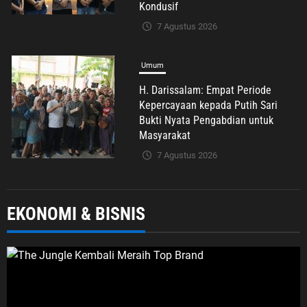
7 Agustus 2026
Umum
Putih Sari Ajak Masyarakat Perkuat
Nilai Empat Pilar MPR RI Demi
Menjaga Persatuan dan
Mewujudkan Indonesia Maju
7 Agustus 2026
Umum
EKONOMI & BISNIS
Dugaan TPPO TKW Cirebon di Mesir,
Pemerintah Diminta Bertindak
Cepat
7 Agustus 2026