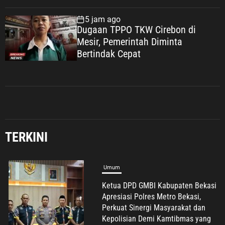
Mewujudkan Indonesia Maju
5 jam ago
Dugaan TPPO TKW Cirebon di
Mesir, Pemerintah Diminta
Bertindak Cepat
TERKINI
Umum
H. Darissalam: Empat Periode
Kepercayaan kepada Putih Sari
Bukti Nyata Pengabdian untuk
Masyarakat