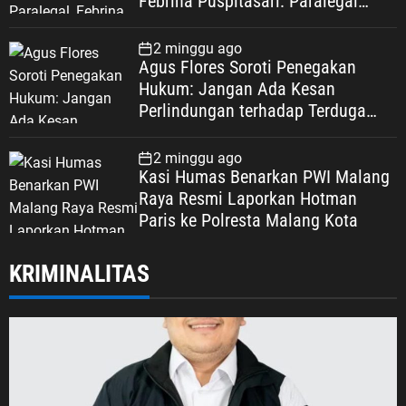
Febrina Puspitasari: Paralegal
Garda Terdepan Perluas Akses
Keadilan Warga Depok
2 minggu ago
Agus Flores Soroti Penegakan
Hukum: Jangan Ada Kesan
Perlindungan terhadap Terduga
Korupsi, Kepercayaan Publik
Dipertaruhkan
2 minggu ago
Kasi Humas Benarkan PWI Malang
Raya Resmi Laporkan Hotman
Paris ke Polresta Malang Kota
KRIMINALITAS