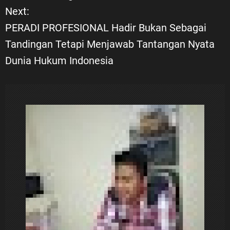
Next:
i
PERADI PROFESIONAL Hadir Bukan Sebagai
Tandingan Tetapi Menjawab Tantangan Nyata
g
Dunia Hukum Indonesia
a
s
i
p
o
s