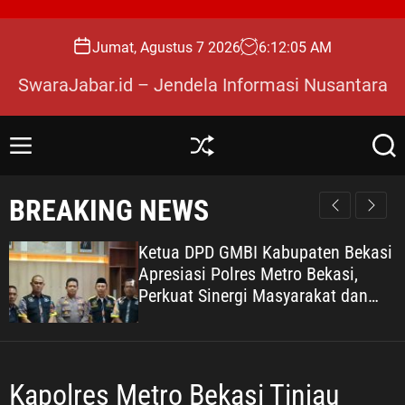
S
k
Jumat, Agustus 7 2026
6
:
12
:
06
AM
i
p
SwaraJabar.id – Jendela Informasi Nusantara
t
o
c
M
S
S
o
e
h
e
n
u
a
n
BREAKING NEWS
u
ff
r
t
l
c
e
e
h
Ketua DPD GMBI Kabupaten Bekasi
n
Apresiasi Polres Metro Bekasi,
t
Perkuat Sinergi Masyarakat dan
Kepolisian Demi Kamtibmas yang
Kondusif
Kapolres Metro Bekasi Tinjau