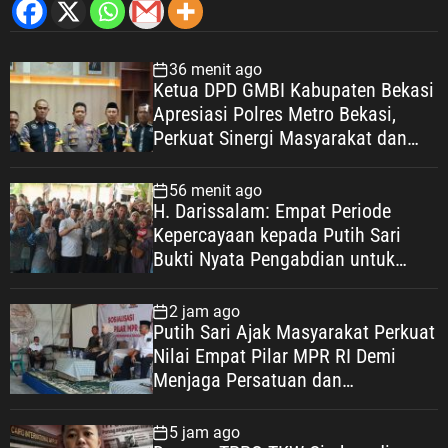
36 menit ago
Ketua DPD GMBI Kabupaten Bekasi
Apresiasi Polres Metro Bekasi,
Perkuat Sinergi Masyarakat dan
Kepolisian Demi Kamtibmas yang
Kondusif
56 menit ago
H. Darissalam: Empat Periode
Kepercayaan kepada Putih Sari
Bukti Nyata Pengabdian untuk
Masyarakat
2 jam ago
Putih Sari Ajak Masyarakat Perkuat
Nilai Empat Pilar MPR RI Demi
Menjaga Persatuan dan
Mewujudkan Indonesia Maju
5 jam ago