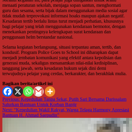
menaati peraturan sekolah, menjaga sopan santun, menghormati
guru dan sesama, serta bijak dalam menggunakan media sosial agar
tidak mudah terprovokasi informasi hoaks maupun ajakan negatif.
Kesadaran tertib berlalu lintas turut menjadi perhatian, khususnya
bagi pelajar yang telah menggunakan kendaraan bermotor, dengan
menekankan pentingnya kelengkapan surat kendaraan dan
penggunaan helm berstandar nasional.
Selama kegiatan berlangsung, situasi terpantau aman, tertib, dan
kondusif. Program Police Goes to School ini diharapkan dapat
menjadi jembatan komunikasi yang efektif antara kepolisian dan
generasi muda, sekaligus menanamkan nilai-nilai kedisiplinan,
tanggung jawab, serta kesadaran hukum sejak dini demi
terwujudnya pelajar yang cerdas, berkarakter, dan berakhlak mulia.
Bagikan berita/artikel ini
Navigasi
Previous:
Kepedulian Tanpa Sekat, Putih Sari Bersama Darissalam
Salurkan Bantuan Untuk Korban Banjir
pos
Next:
“Kepedulian Wakil Rakyat, Warga Telaga Harmony Apresiasi
Bantuan H. Ahmad Saepudin”