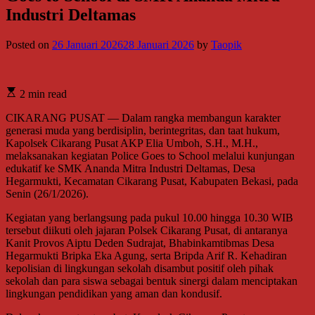
Industri Deltamas
Posted on
26 Januari 2026
28 Januari 2026
by
Taopik
2 min read
CIKARANG PUSAT — Dalam rangka membangun karakter
generasi muda yang berdisiplin, berintegritas, dan taat hukum,
Kapolsek Cikarang Pusat AKP Elia Umboh, S.H., M.H.,
melaksanakan kegiatan Police Goes to School melalui kunjungan
edukatif ke SMK Ananda Mitra Industri Deltamas, Desa
Hegarmukti, Kecamatan Cikarang Pusat, Kabupaten Bekasi, pada
Senin (26/1/2026).
Kegiatan yang berlangsung pada pukul 10.00 hingga 10.30 WIB
tersebut diikuti oleh jajaran Polsek Cikarang Pusat, di antaranya
Kanit Provos Aiptu Deden Sudrajat, Bhabinkamtibmas Desa
Hegarmukti Bripka Eka Agung, serta Bripda Arif R. Kehadiran
kepolisian di lingkungan sekolah disambut positif oleh pihak
sekolah dan para siswa sebagai bentuk sinergi dalam menciptakan
lingkungan pendidikan yang aman dan kondusif.