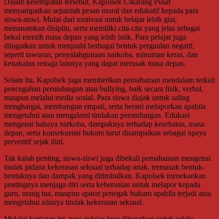
Dalam kesempatan tersebut, Kapolsek Cikarang Pusat
menyampaikan sejumlah pesan moral dan edukatif kepada para
siswa-siswi. Mulai dari motivasi untuk belajar lebih giat,
menanamkan disiplin, serta memiliki cita-cita yang jelas sebagai
bekal meraih masa depan yang lebih baik. Para pelajar juga
diingatkan untuk menjauhi berbagai bentuk pergaulan negatif,
seperti tawuran, penyalahgunaan narkoba, minuman keras, dan
kenakalan remaja lainnya yang dapat merusak masa depan.
Selain itu, Kapolsek juga memberikan pemahaman mendalam terkait
pencegahan perundungan atau bullying, baik secara fisik, verbal,
maupun melalui media sosial. Para siswa diajak untuk saling
menghargai, membangun empati, serta berani melaporkan apabila
mengetahui atau mengalami tindakan perundungan. Edukasi
mengenai bahaya narkoba, dampaknya terhadap kesehatan, masa
depan, serta konsekuensi hukum turut disampaikan sebagai upaya
preventif sejak dini.
Tak kalah penting, siswa-siswi juga dibekali pemahaman mengenai
tindak pidana kekerasan seksual terhadap anak, termasuk bentuk-
bentuknya dan dampak yang ditimbulkan. Kapolsek menekankan
pentingnya menjaga diri serta keberanian untuk melapor kepada
guru, orang tua, maupun aparat penegak hukum apabila terjadi atau
mengetahui adanya tindak kekerasan seksual.
Melalui kegiatan ini, para pelajar juga diingatkan untuk selalu