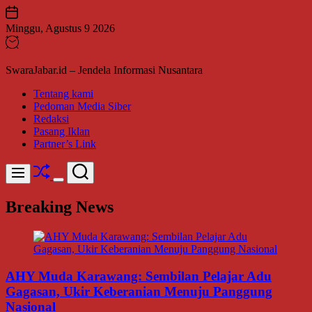
Skip
to
Minggu, Agustus 9 2026
content
SwaraJabar.id – Jendela Informasi Nusantara
Tentang kami
Pedoman Media Siber
Redaksi
Pasang Iklan
Partner’s Link
Shuffle
Search
Menu
Switch
color
Breaking News
mode
AHY Muda Karawang: Sembilan Pelajar Adu
Gagasan, Ukir Keberanian Menuju Panggung
Nasional