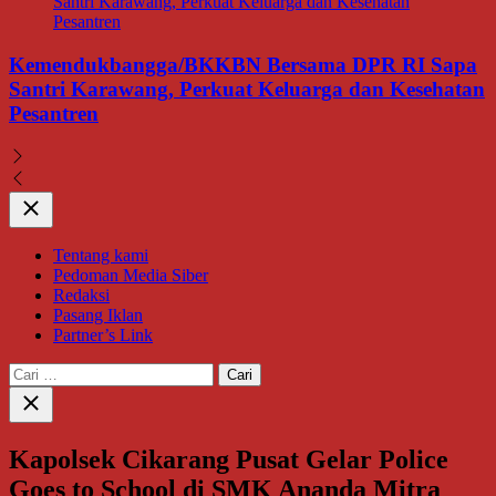
Kemendukbangga/BKKBN Bersama DPR RI Sapa
Santri Karawang, Perkuat Keluarga dan Kesehatan
Pesantren
Close
Tentang kami
Pedoman Media Siber
Redaksi
Pasang Iklan
Partner’s Link
Cari
untuk:
Close
search
Kapolsek Cikarang Pusat Gelar Police
Goes to School di SMK Ananda Mitra