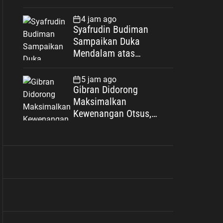
Kian Eratkan Ikatan
Polri–Muhammadiyah
4 jam ago
Syafrudin Budiman
Sampaikan Duka
Mendalam atas
Wafatnya H. Moh.
Sholeh, Pengacara
5 jam ago
Inisiator “No Viral No
Gibran Didorong
Justice”
Maksimalkan
Kewenangan Otsus,
Jadikan Percepatan
Pembangunan Papua
Agenda Strategis
Nasional