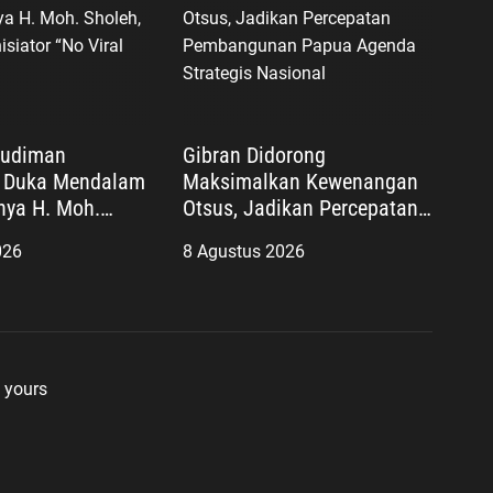
Budiman
Gibran Didorong
 Duka Mendalam
Maksimalkan Kewenangan
nya H. Moh.
Otsus, Jadikan Percepatan
gacara Inisiator
Pembangunan Papua
026
8 Agustus 2026
o Justice”
Agenda Strategis Nasional
 yours