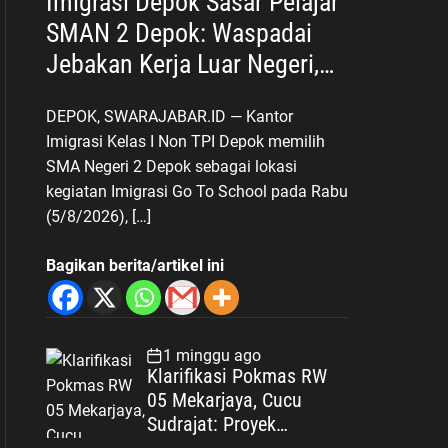
Imigrasi Depok Sasar Pelajar
SMAN 2 Depok: Waspadai
Jebakan Kerja Luar Negeri,
Poltekim Jadi Jalan Masa
DEPOK, SWARAJABAR.ID — Kantor
Depan
Imigrasi Kelas I Non TPI Depok memilih
SMA Negeri 2 Depok sebagai lokasi
kegiatan Imigrasi Go To School pada Rabu
(5/8/2026), […]
Bagikan berita/artikel ini
1 minggu ago
Klarifikasi Pokmas RW
05 Mekarjaya, Cucu
Sudrajat: Proyek
Drainase Selesai Sesuai