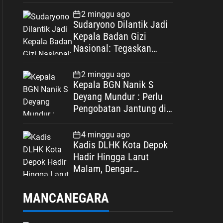
Spesifikasi
2 minggu ago
Sudaryono Dilantik Jadi
Kepala Badan Gizi
Nasional: Tegaskan
Bebas Konflik
Kepentingan
2 minggu ago
Kepala BGN Nanik S
Deyang Mundur : Perlu
Pengobatan Jantung di
Luar Negeri
4 minggu ago
Kadis DLHK Kota Depok
Hadir Hingga Larut
Malam, Dengar
Langsung Polemik
Retribusi Sampah di
MANCANEGARA
Mekarjaya