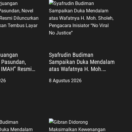
juangan
Syafrudin Budiman
 Pasundan,
Sampaikan Duka Mendalam
 IMAH” Resmi
atas Wafatnya H. Moh.
n dan Diharapkan
Sholeh, Pengacara Inisiator
026
8 Agustus 2026
ar Lebar
“No Viral No Justice”