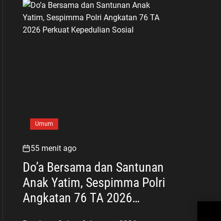
Umum
55 menit ago
Do’a Bersama dan Santunan
Anak Yatim, Sespimma Polri
Angkatan 76 TA 2026
LSM
Perkuat Kepedulian Sosial
Bek