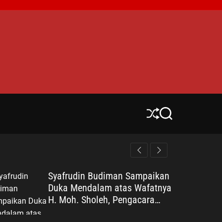
S
S
h
e
u
a
ff
r
l
c
e
h
Syafrudin Budiman Sampaikan
Duka Mendalam atas Wafatnya
H. Moh. Sholeh, Pengacara
Inisiator “No Viral No Justice”