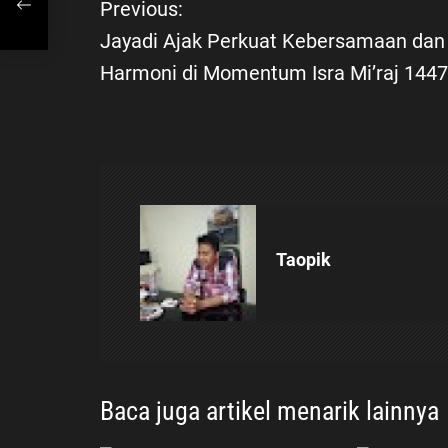
Previous:
Jayadi Ajak Perkuat Kebersamaan dan
a
Harmoni di Momentum Isra Mi’raj 1447
v
i
g
a
Taopik
s
i
p
Baca juga artikel menarik lainnya
o