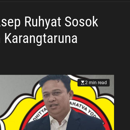
Muhammadiyah
Asep Ruhyat Sosok
 Karangtaruna
2 min read