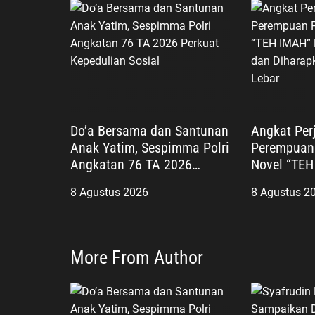
s
Do’a Bersama dan Santunan
Angkat Per
Anak Yatim, Sespimma Polri
Perempuan
Angkatan 76 TA 2026
Novel “TEH
Perkuat Kepedulian Sosial
Diluncurka
8 Agustus 2026
8 Agustus 2
Tembus Lay
More From Author