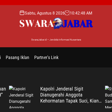
Sabtu, Agustus 8 2026
10
:
42
:
49
AM
SwaraJabar.id – Jendela Informasi Nusantara
i
Pasang Iklan
Partner’s Link
uan
Kapolri Jenderal Sigit
H”
Dianugerahi Anggota
Kehormatan Tapak Suci, Kian
Eratkan Ikatan Polri–