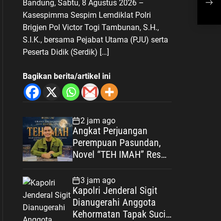
Bandung, Sabtu, 8 Agustus 2026 –
Sig
Kasespimma Sespim Lemdiklat Polri
Bar
Brigjen Pol Victor Togi Tambunan, S.H.,
S.I.K., bersama Pejabat Utama (PJU) serta
Peserta Didik (Serdik) […]
Bagikan berita/artikel ini
2 jam ago
Angkat Perjuangan
Perempuan Pasundan,
Novel “TEH IMAH” Resmi
Diluncurkan dan
Diharapkan Tembus
3 jam ago
Layar Lebar
Kapolri Jenderal Sigit
Dianugerahi Anggota
Kehormatan Tapak Suci,