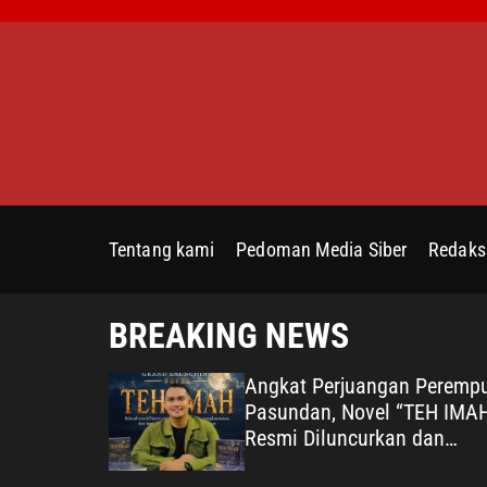
S
k
i
p
t
o
c
o
n
Tentang kami
Pedoman Media Siber
Redaks
t
e
n
BREAKING NEWS
t
Santunan
Angkat Perjuangan Peremp
ma Polri
Pasundan, Novel “TEH IMA
6 Perkuat
Resmi Diluncurkan dan
Diharapkan Tembus Layar