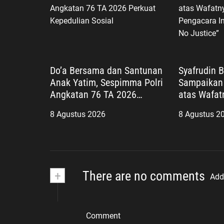
Do’a Bersama dan Santunan
Syafrudin 
Anak Yatim, Sespimma Polri
Sampaikan
Angkatan 76 TA 2026
atas Wafat
Perkuat Kepedulian Sosial
Sholeh, Pen
8 Agustus 2026
8 Agustus 2
“No Viral N
+
There are no comments
Add
Comment